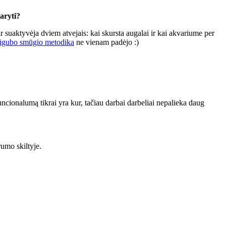
aryti?
ar suaktyvėja dviem atvejais: kai skursta augalai ir kai akvariume per
igubo smūgio metodika
ne vienam padėjo :)
funcionalumą tikrai yra kur, tačiau darbai darbeliai nepalieka daug
umo skiltyje.