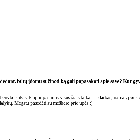
dedant, būtų įdomu sužinoti ką gali papasakoti apie save? Kur gy
enybė sukasi kaip ir pas mus visus šiais laikais – darbas, namai, poilsi
alykų. Mėgstu pasėdėti su meškere prie upės :)