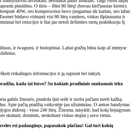
 mainydavosi atvirukais, berniukai pašto ženklais. Taigi vienu tarpu
tu plastilinu. O tūris – ištisi 80 litrų! (buvau kiečiausias kieme).
nė lemputė 40W, oro kompresorius buvo jungiamas tik kartais, nes labai
 Tuomet būdavo virinami visi 80 litrų vandens, viskas išplaunama ir
minimai bei emocijos ir štai jau netoli dešimties metų praktikuoju šį
tiliaus, ir iwagumi, ir biotopiniai. Labai gražių būna kaip aš mintyse
lidinius.
oti reikalingos informacijos ir ją suprasti bei taikyti.
pradžia, kada tai buvo? Su kokiais pradiniais sunkumais teko
ia gabūs žmonės, pradeda tįsti seilė ir norisi pačiam turėti kažką
grūdus. Apie pačią pradžią vaikystėje jau užsiminiau. O antras bandymas
lygos didesnį - visus 240 litrų. Žinoma, taisyklė, kad kokį beįsigytum
 skaitant, domintis, neskubant viskas stojasi į savo vietas.
uveles esi padauginęs, papasakok plačiau! Gal turi kokių