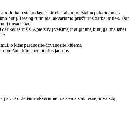
atrodo kaip stebuklas, ir pirmi skaliarų nerštai nepakartojamas
mo būtų. Tiesiog rutininiai akvariumo priežiūros darbai ir tiek. Dar
mu jį nusausinau.
l dar kelias rūšis. Apie žuvų veisimą ir auginimą būtų galima labai
ie:
inimui, o kitas parduosite/dovanosite kitiems.
 nerštui, kitos nėra tokios jautrios.
iek pat. O dideliame akvariume ir sistema stabilesnė, ir vaizdą