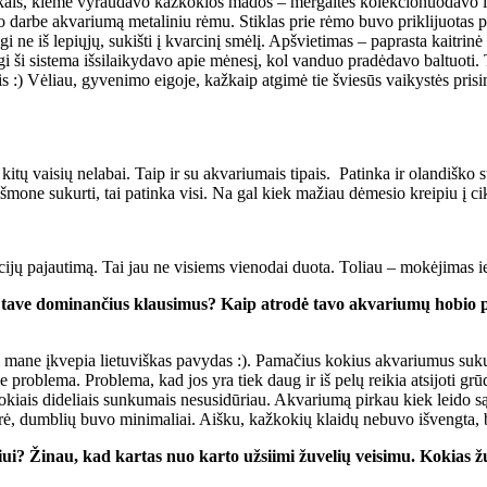
vaikais, kieme vyraudavo kažkokios mados – mergaitės kolekcionuodavo ir
e akvariumą metaliniu rėmu. Stiklas prie rėmo buvo priklijuotas papras
i ne iš lepiųjų, sukišti į kvarcinį smėlį. Apšvietimas – paprasta kaitri
igi ši sistema išsilaikydavo apie mėnesį, kol vanduo pradėdavo baltuoti.
is :) Vėliau, gyvenimo eigoje, kažkaip atgimė tie šviesūs vaikystės prisi
kitų vaisių nelabai. Taip ir su akvariumais tipais. Patinka ir olandiško s
 išmone sukurti, tai patinka visi. Na gal kiek mažiau dėmesio kreipiu į cik
ijų pajautimą. Tai jau ne visiems vienodai duota. Toliau – mokėjimas iešk
 į tave dominančius klausimus? Kaip atrodė tavo akvariumų hobio 
i mane įkvepia lietuviškas pavydas :). Pamačius kokius akvariumus sukur
i ne problema. Problema, kad jos yra tiek daug ir iš pelų reikia atsijoti 
okiais dideliais sunkumais nesusidūriau. Akvariumą pirkau kiek leido są
ė, dumblių buvo minimaliai. Aišku, kažkokių klaidų nebuvo išvengta, bet
ui? Žinau, kad kartas nuo karto užsiimi žuvelių veisimu. Kokias ž