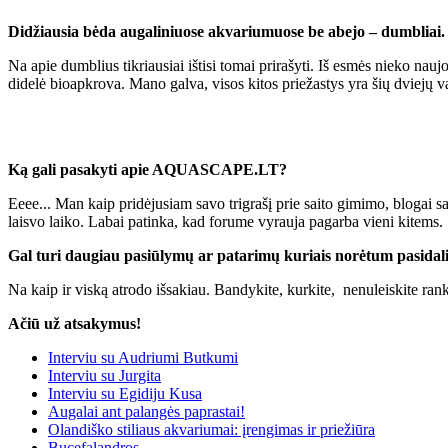
Didžiausia bėda augaliniuose akvariumuose be abejo – dumbliai. K
Na apie dumblius tikriausiai ištisi tomai prirašyti. Iš esmės nieko nau
didelė bioapkrova. Mano galva, visos kitos priežastys yra šių dviejų v
Ką gali pasakyti apie AQUASCAPE.LT?
Eeee... Man kaip pridėjusiam savo trigrašį prie saito gimimo, blogai sak
laisvo laiko. Labai patinka, kad forume vyrauja pagarba vieni kitems.
Gal turi daugiau pasiūlymų ar patarimų kuriais norėtum pasidalin
Na kaip ir viską atrodo išsakiau. Bandykite, kurkite, nenuleiskite ra
Ačiū už atsakymus!
Interviu su Audriumi Butkumi
Interviu su Jurgita
Interviu su Egidiju Kusa
Augalai ant palangės paprastai!
Olandiško stiliaus akvariumai: įrengimas ir priežiūra
Bucefalandros