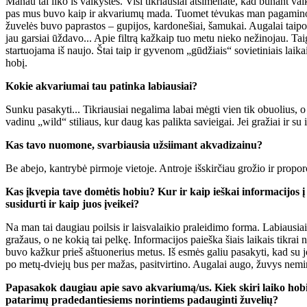
Manau tai liko iš vaikystės. Visi tikriausiai atsimenate, kad būnant 
pas mus buvo kaip ir akvariumų mada. Tuomet tėvukas man pagamino darb
žuvelės buvo paprastos – gupijos, kardonešiai, šamukai. Augalai taipog
jau garsiai ūždavo... Apie filtrą kažkaip tuo metu nieko nežinojau. Ta
startuojama iš naujo. Štai taip ir gyvenom „gūdžiais“ sovietiniais laika
hobį.
Kokie akvariumai tau patinka labiausiai?
Sunku pasakyti... Tikriausiai negalima labai mėgti vien tik obuolius, o 
vadinu „wild“ stiliaus, kur daug kas palikta savieigai. Jei gražiai ir su
Kas tavo nuomone, svarbiausia užsiimant akvadizainu?
Be abejo, kantrybė pirmoje vietoje. Antroje išskirčiau grožio ir proporc
Kas įkvepia tave domėtis hobiu? Kur ir kaip ieškai informacijos
susidurti ir kaip juos įveikei?
Na man tai daugiau poilsis ir laisvalaikio praleidimo forma. Labiausia
gražaus, o ne kokią tai pelkę. Informacijos paieška šiais laikais tikra
buvo kažkur prieš aštuonerius metus. Iš esmės galiu pasakyti, kad su j
po metų-dviejų bus per mažas, pasitvirtino. Augalai augo, žuvys nemir
Papasakok daugiau apie savo akvariumą/us. Kiek skiri laiko hobi
patarimų pradedantiesiems norintiems padauginti žuvelių?