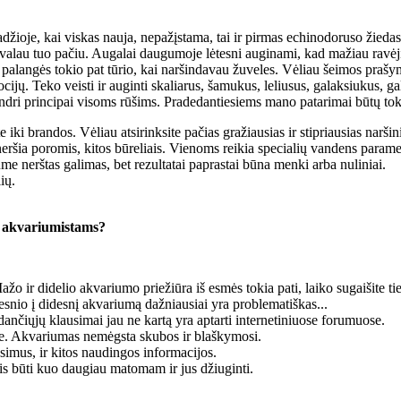
džioje, kai viskas nauja, nepažįstama, tai ir pirmas echinodoruso žiedas 
 pavalau tuo pačiu. Augalai daugumoje lėtesni auginami, kad mažiau ravėji
nt palangės tokio pat tūrio, kai naršindavau žuveles. Vėliau šeimos prašy
ijų. Teko veisti ir auginti skaliarus, šamukus, leliusus, galaksiukus, ga
bendri principai visoms rūšims. Pradedantiesiems mano patarimai būtų tok
te iki brandos. Vėliau atsirinksite pačias gražiausias ir stipriausias narš
ršia poromis, kitos būreliais. Vienoms reikia specialių vandens parametrų
e nerštas galimas, bet rezultatai paprastai būna menki arba nuliniai.
ių.
s akvariumistams?
 Mažo ir didelio akvariumo priežiūra iš esmės tokia pati, laiko sugaišite t
žesnio į didesnį akvariumą dažniausiai yra problematiškas...
edančiųjų klausimai jau ne kartą yra aptarti internetiniuose forumuose.
te. Akvariumas nemėgsta skubos ir blaškymosi.
simus, ir kitos naudingos informacijos.
is būti kuo daugiau matomam ir jus džiuginti.