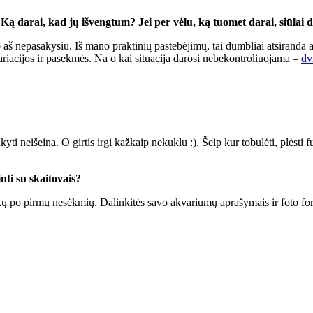
ą darai, kad jų išvengtum? Jei per vėlu, ką tuomet darai, siūlai d
jo aš nepasakysiu. Iš mano praktinių pastebėjimų, tai dumbliai atsiranda 
ariacijos ir pasekmės. Na o kai situacija darosi nebekontroliuojama –
dv
yti neišeina. O girtis irgi kažkaip nekuklu :). Šeip kur tobulėti, plėsti 
ti su skaitovais?
nkų po pirmų nesėkmių. Dalinkitės savo akvariumų aprašymais ir foto for