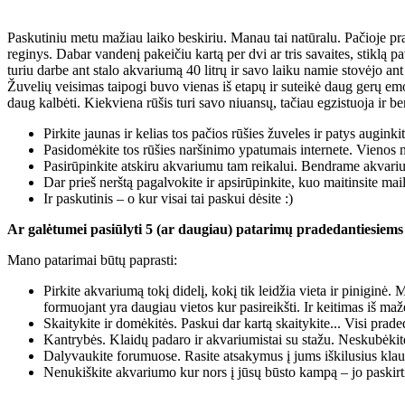
Paskutiniu metu mažiau laiko beskiriu. Manau tai natūralu. Pačioje pra
reginys. Dabar vandenį pakeičiu kartą per dvi ar tris savaites, stiklą
turiu darbe ant stalo akvariumą 40 litrų ir savo laiku namie stovėjo a
Žuvelių veisimas taipogi buvo vienas iš etapų ir suteikė daug gerų emoc
daug kalbėti. Kiekviena rūšis turi savo niuansų, tačiau egzistuoja ir 
Pirkite jaunas ir kelias tos pačios rūšies žuveles ir patys auginki
Pasidomėkite tos rūšies naršinimo ypatumais internete. Vienos ne
Pasirūpinkite atskiru akvariumu tam reikalui. Bendrame akvarium
Dar prieš nerštą pagalvokite ir apsirūpinkite, kuo maitinsite mail
Ir paskutinis – o kur visai tai paskui dėsite :)
Ar galėtumei pasiūlyti 5 (ar daugiau) patarimų pradedantiesiem
Mano patarimai būtų paprasti:
Pirkite akvariumą tokį didelį, kokį tik leidžia vieta ir piniginė.
formuojant yra daugiau vietos kur pasireikšti. Ir keitimas iš ma
Skaitykite ir domėkitės. Paskui dar kartą skaitykite... Visi prad
Kantrybės. Klaidų padaro ir akvariumistai su stažu. Neskubėki
Dalyvaukite forumuose. Rasite atsakymus į jums iškilusius klau
Nenukiškite akvariumo kur nors į jūsų būsto kampą – jo paskirt