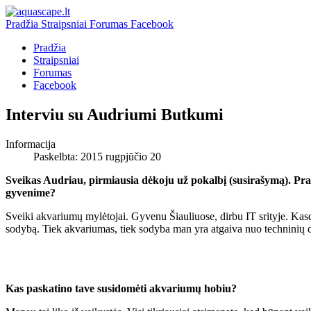
Pradžia
Straipsniai
Forumas
Facebook
Pradžia
Straipsniai
Forumas
Facebook
Interviu su Audriumi Butkumi
Informacija
Paskelbta: 2015 rugpjūčio 20
Sveikas Audriau, pirmiausia dėkoju už pokalbį (susirašymą). Pra
gyvenime?
Sveiki akvariumų mylėtojai. Gyvenu Šiauliuose, dirbu IT srityje. Kasdi
sodybą. Tiek akvariumas, tiek sodyba man yra atgaiva nuo techninių d
Kas paskatino tave susidomėti akvariumų hobiu?