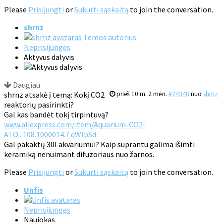
Please
Prisijungti
or
Sukurti sąskaitą
to join the conversation.
shrnz
Temos autorius
Neprisijungęs
Aktyvus dalyvis
Daugiau
shrnz atsakė į temą: Kokį CO2
prieš 10 m. 2 mėn.
#24348
nuo
shrnz
reaktorių pasirinkti?
Gal kas bandėt tokį tirpintuvą?
www.aliexpress.com/item/Aquarium-CO2-
ATO...108.1000014.7.qWIbSd
Gal pakaktų 30l akvariumui? Kaip suprantu galima išimti
keramiką nenuimant difuzoriaus nuo žarnos.
Please
Prisijungti
or
Sukurti sąskaitą
to join the conversation.
Unfis
Neprisijungęs
Naujokas