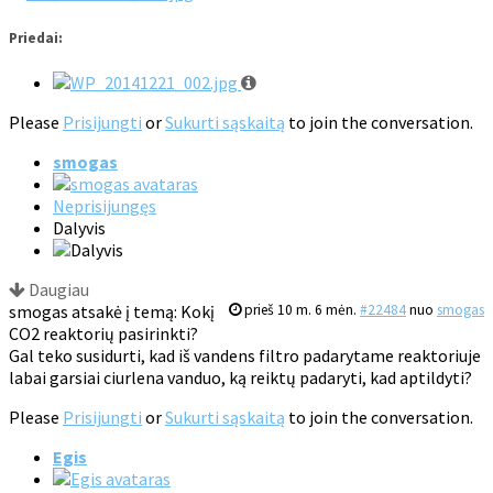
Priedai:
Please
Prisijungti
or
Sukurti sąskaitą
to join the conversation.
smogas
Neprisijungęs
Dalyvis
Daugiau
smogas atsakė į temą: Kokį
prieš 10 m. 6 mėn.
#22484
nuo
smogas
CO2 reaktorių pasirinkti?
Gal teko susidurti, kad iš vandens filtro padarytame reaktoriuje
labai garsiai ciurlena vanduo, ką reiktų padaryti, kad aptildyti?
Please
Prisijungti
or
Sukurti sąskaitą
to join the conversation.
Egis