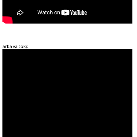
arba va tokį: