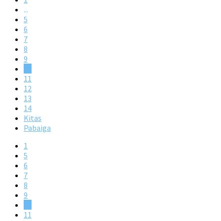
...
5
6
7
8
9
10
11
12
13
14
Kitas
Pabaiga
1
5
6
7
8
9
10
11