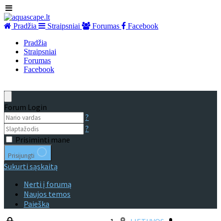
Pradžia
Straipsniai
Forumas
Facebook
Pradžia
Straipsniai
Forumas
Facebook
Forum Login
?
?
Prisiminti mane
Prisijungti
Sukurti sąskaitą
Nerti į forumą
Naujos temos
Paieška