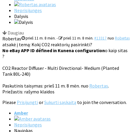
Neprisijungęs
Dalyvis
Daugiau
Robertas
prieš 11 m. 8 mėn.
-
prieš 11 m. 8 mėn.
#13317
nuo
Robertas
atsakė į temą: Kokį CO2 reaktorių pasirinkti?
No eBay APP ID défined in Kunena configuration
o kaip sitas
?
CO2 Reactor Diffuser - Multi Directional- Medium (Planted
Tank 80L-240)
Paskutinis taisymas: prieš 11 m. 8 mėn. nuo
Robertas
.
Priežastis: rašymo klaidos
Please
Prisijungti
or
Sukurti sąskaitą
to join the conversation.
Amber
Neprisijungęs
Naujokas