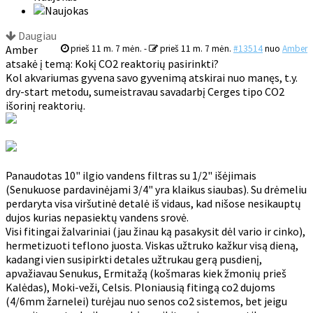
Daugiau
Amber
prieš 11 m. 7 mėn.
-
prieš 11 m. 7 mėn.
#13514
nuo
Amber
atsakė į temą: Kokį CO2 reaktorių pasirinkti?
Kol akvariumas gyvena savo gyvenimą atskirai nuo manęs, t.y.
dry-start metodu, sumeistravau savadarbį Cerges tipo CO2
išorinį reaktorių.
Panaudotas 10" ilgio vandens filtras su 1/2" išėjimais
(Senukuose pardavinėjami 3/4" yra klaikus siaubas). Su drėmeliu
perdaryta visa viršutinė detalė iš vidaus, kad nišose nesikauptų
dujos kurias nepasiektų vandens srovė.
Visi fitingai žalvariniai (jau žinau ką pasakysit dėl vario ir cinko),
hermetizuoti teflono juosta. Viskas užtruko kažkur visą dieną,
kadangi vien susipirkti detales užtrukau gerą pusdienį,
apvažiavau Senukus, Ermitažą (košmaras kiek žmonių prieš
Kalėdas), Moki-veži, Celsis. Ploniausią fitingą co2 dujoms
(4/6mm žarnelei) turėjau nuo senos co2 sistemos, bet jeigu