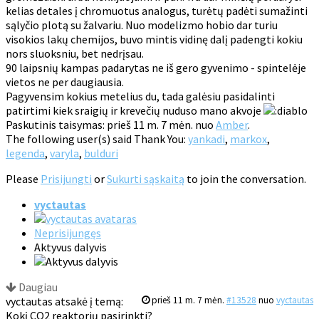
kelias detales į chromuotus analogus, turėtų padėti sumažinti
sąlyčio plotą su žalvariu. Nuo modelizmo hobio dar turiu
visokios lakų chemijos, buvo mintis vidinę dalį padengti kokiu
nors sluoksniu, bet nedrįsau.
90 laipsnių kampas padarytas ne iš gero gyvenimo - spintelėje
vietos ne per daugiausia.
Pagyvensim kokius metelius du, tada galėsiu pasidalinti
patirtimi kiek sraigių ir krevečių nuduso mano akvoje
Paskutinis taisymas: prieš 11 m. 7 mėn. nuo
Amber
.
The following user(s) said Thank You:
yankadi
,
markox
,
legenda
,
varyla
,
bulduri
Please
Prisijungti
or
Sukurti sąskaitą
to join the conversation.
vyctautas
Neprisijungęs
Aktyvus dalyvis
Daugiau
vyctautas atsakė į temą:
prieš 11 m. 7 mėn.
#13528
nuo
vyctautas
Kokį CO2 reaktorių pasirinkti?