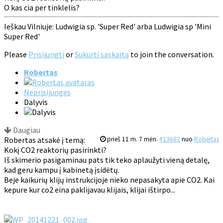
O kas cia per tinklelis?
Ieškau Vilniuje: Ludwigia sp. 'Super Red' arba Ludwigia sp 'Mini
Super Red'
Please
Prisijungti
or
Sukurti sąskaitą
to join the conversation.
Robertas
Neprisijungęs
Dalyvis
Daugiau
Robertas atsakė į temą:
prieš 11 m. 7 mėn.
#13662
nuo
Robertas
Kokį CO2 reaktorių pasirinkti?
Iš skimerio pasigaminau pats tik teko aplaužyti vieną detalę,
kad geru kampu į kabinetą įsidėtų.
Beje kaikurių klijų instrukcijoje nieko nepasakyta apie CO2. Kai
kepure kur co2 eina paklijavau klijais, klijai ištirpo...