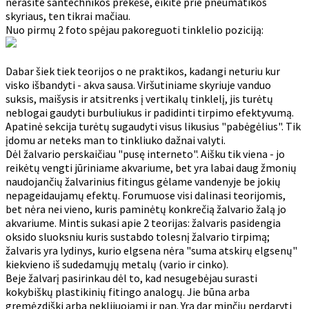
nerasite santechnikos prekėse, eikite prie pneumatikos
skyriaus, ten tikrai mačiau.
Nuo pirmų 2 foto spėjau pakoreguoti tinklelio poziciją:
Dabar šiek tiek teorijos o ne praktikos, kadangi neturiu kur
visko išbandyti - akva sausa. Viršutiniame skyriuje vanduo
suksis, maišysis ir atsitrenks į vertikalų tinklelį, jis turėtų
neblogai gaudyti burbuliukus ir padidinti tirpimo efektyvumą.
Apatinė sekcija turėtų sugaudyti visus likusius "pabėgėlius". Tik
įdomu ar neteks man to tinkliuko dažnai valyti.
Dėl žalvario perskaičiau "pusę interneto". Aišku tik viena - jo
reikėtų vengti jūriniame akvariume, bet yra labai daug žmonių
naudojančių žalvarinius fitingus gėlame vandenyje be jokių
nepageidaujamų efektų. Forumuose visi dalinasi teorijomis,
bet nėra nei vieno, kuris paminėtų konkrečią žalvario žalą jo
akvariume. Mintis sukasi apie 2 teorijas: žalvaris pasidengia
oksido sluoksniu kuris sustabdo tolesnį žalvario tirpimą;
žalvaris yra lydinys, kurio elgsena nėra "suma atskirų elgsenų"
kiekvieno iš sudedamųjų metalų (vario ir cinko).
Beje žalvarį pasirinkau dėl to, kad nesugebėjau surasti
kokybiškų plastikinių fitingo analogų. Jie būna arba
gremėzdiški arba neklijuojami ir pan. Yra dar minčių perdaryti