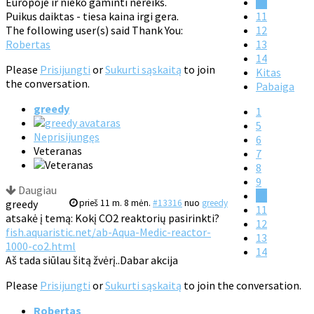
Europoje ir nieko gaminti nereiks.
10
Puikus daiktas - tiesa kaina irgi gera.
11
The following user(s) said Thank You:
12
Robertas
13
14
Please
Prisijungti
or
Sukurti sąskaitą
to join
Kitas
the conversation.
Pabaiga
greedy
1
5
Neprisijungęs
6
Veteranas
7
8
9
Daugiau
10
greedy
prieš 11 m. 8 mėn.
#13316
nuo
greedy
11
atsakė į temą: Kokį CO2 reaktorių pasirinkti?
12
fish.aquaristic.net/ab-Aqua-Medic-reactor-
13
1000-co2.html
14
Aš tada siūlau šitą žvėrį..Dabar akcija
Please
Prisijungti
or
Sukurti sąskaitą
to join the conversation.
Robertas