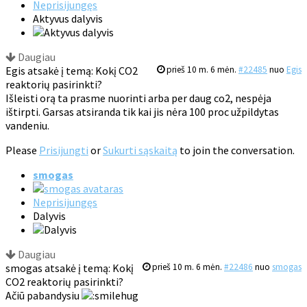
Neprisijungęs
Aktyvus dalyvis
Daugiau
Egis atsakė į temą: Kokį CO2
prieš 10 m. 6 mėn.
#22485
nuo
Egis
reaktorių pasirinkti?
Išleisti orą ta prasme nuorinti arba per daug co2, nespėja
ištirpti. Garsas atsiranda tik kai jis nėra 100 proc užpildytas
vandeniu.
Please
Prisijungti
or
Sukurti sąskaitą
to join the conversation.
smogas
Neprisijungęs
Dalyvis
Daugiau
smogas atsakė į temą: Kokį
prieš 10 m. 6 mėn.
#22486
nuo
smogas
CO2 reaktorių pasirinkti?
Ačiū pabandysiu