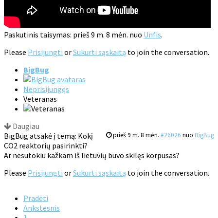
Paskutinis taisymas: prieš 9 m. 8 mėn. nuo
Unfis
.
Please
Prisijungti
or
Sukurti sąskaitą
to join the conversation.
BigBug
Neprisijungęs
Veteranas
Daugiau
BigBug atsakė į temą: Kokį
prieš 9 m. 8 mėn.
#26026
nuo
BigBug
CO2 reaktorių pasirinkti?
Ar nesutokiu kažkam iš lietuvių buvo skilęs korpusas?
Please
Prisijungti
or
Sukurti sąskaitą
to join the conversation.
Pradėti
Ankstesnis
1