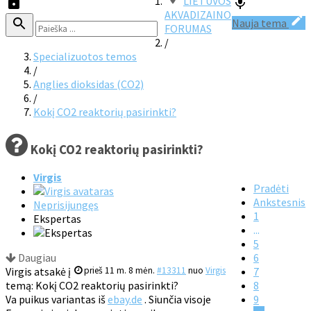
LIETUVOS
AKVADIZAINO
Nauja tema
FORUMAS
/
Specializuotos temos
/
Anglies dioksidas (CO2)
/
Kokį CO2 reaktorių pasirinkti?
Kokį CO2 reaktorių pasirinkti?
Virgis
Pradėti
Ankstesnis
Neprisijungęs
1
Ekspertas
...
5
Daugiau
6
Virgis atsakė į
prieš 11 m. 8 mėn.
#13311
nuo
Virgis
7
temą: Kokį CO2 reaktorių pasirinkti?
8
Va puikus variantas iš
ebay.de
. Siunčia visoje
9