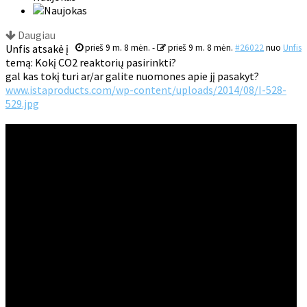
Daugiau
Unfis atsakė į
prieš 9 m. 8 mėn.
-
prieš 9 m. 8 mėn.
#26022
nuo
Unfis
temą: Kokį CO2 reaktorių pasirinkti?
gal kas tokį turi ar/ar galite nuomones apie jį pasakyt?
www.istaproducts.com/wp-content/uploads/2014/08/I-528-
529.jpg