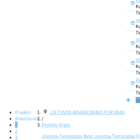
V
K
T
n
K
T
6
K
T
6
K
T
Re
K
T
D
Pradėti
LIETUVOS AKVADIZAINO FORUMAS
Ankstesnis
/
1
Profilis Virgis
2
Joomla Templates
Best Joomla Templates
P
3