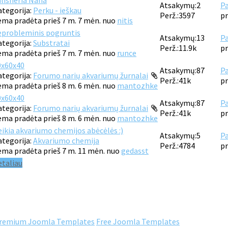
alisneria Nana
Atsakymų:
2
Pa
ategorija:
Perku - ieškau
Perž.:
3597
pr
ema pradėta prieš 7 m. 7 mėn. nuo
nitis
eprobleminis pogruntis
Atsakymų:
13
Pa
ategorija:
Substratai
Perž.:
11.9k
pr
ema pradėta prieš 7 m. 7 mėn. nuo
runce
0x60x40
Atsakymų:
87
Pa
ategorija:
Forumo narių akvariumų žurnalai
Perž.:
41k
pr
ema pradėta prieš 8 m. 6 mėn. nuo
mantozhke
0x60x40
Atsakymų:
87
Pa
ategorija:
Forumo narių akvariumų žurnalai
Perž.:
41k
pr
ema pradėta prieš 8 m. 6 mėn. nuo
mantozhke
ikia akvariumo chemijos abėcėlės :)
Atsakymų:
5
Pa
ategorija:
Akvariumo chemija
Perž.:
4784
pr
ema pradėta prieš 7 m. 11 mėn. nuo
gedasst
etaliau
remium Joomla Templates
Free Joomla Templates