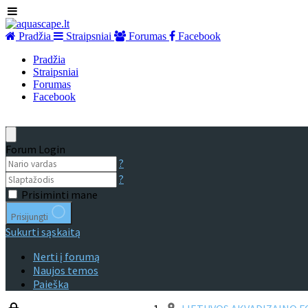
Pradžia
Straipsniai
Forumas
Facebook
Pradžia
Straipsniai
Forumas
Facebook
Forum Login
?
?
Prisiminti mane
Prisijungti
Sukurti sąskaitą
Nerti į forumą
Naujos temos
Paieška