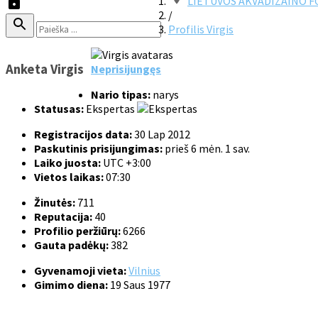
LIETUVOS AKVADIZAINO 
/
Profilis Virgis
Anketa Virgis
Neprisijungęs
Nario tipas:
narys
Statusas:
Ekspertas
Registracijos data:
30 Lap 2012
Paskutinis prisijungimas:
prieš 6 mėn. 1 sav.
Laiko juosta:
UTC +3:00
Vietos laikas:
07:30
Žinutės:
711
Reputacija:
40
Profilio peržiūrų:
6266
Gauta padėkų:
382
Gyvenamoji vieta:
Vilnius
Gimimo diena:
19 Saus 1977