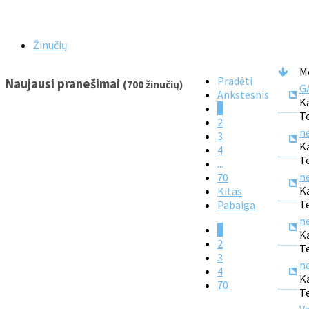
Žinučių
M
Pradėti
Naujausi pranešimai
(700 žinučių)
G
Ankstesnis
K
1
T
2
n
3
K
4
T
...
n
70
K
Kitas
T
Pabaiga
n
1
K
2
T
3
n
4
K
70
T