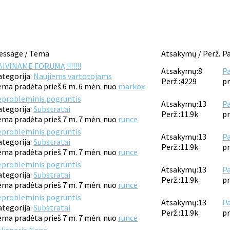
essage / Tema
Atsakymų / Perž.
Pa
AIVINAME FORUMĄ !!!!!!!
Atsakymų:
8
Pa
ategorija:
Naujiems vartotojams
Perž.:
4229
pr
ema pradėta prieš 6 m. 6 mėn. nuo
markox
eprobleminis pogruntis
Atsakymų:
13
Pa
ategorija:
Substratai
Perž.:
11.9k
pr
ema pradėta prieš 7 m. 7 mėn. nuo
runce
eprobleminis pogruntis
Atsakymų:
13
Pa
ategorija:
Substratai
Perž.:
11.9k
pr
ema pradėta prieš 7 m. 7 mėn. nuo
runce
eprobleminis pogruntis
Atsakymų:
13
Pa
ategorija:
Substratai
Perž.:
11.9k
pr
ema pradėta prieš 7 m. 7 mėn. nuo
runce
eprobleminis pogruntis
Atsakymų:
13
Pa
ategorija:
Substratai
Perž.:
11.9k
pr
ema pradėta prieš 7 m. 7 mėn. nuo
runce