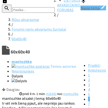
LIETUVOS
AKVADIZAINO
Nauja tema
FORUMAS
/
Mūsų akvariumai
/
Forumo narių akvariumų žurnalai
/
60x60x40
60x60x40
mantozhke
Pradėti
Temos autorius
Ankstesnis
Neprisijungęs
1
Dalyvis
2
3
Daugiau
4
prieš 8 m. 1 mėn.
#28443
nuo
mantozhke
5
mantozhke atsakė į temą: 60x60x40
6
Ir vėl reik šieną pjaut, ale nepriėjo jau rankos
7