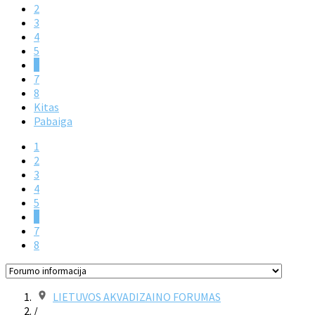
2
3
4
5
6
7
8
Kitas
Pabaiga
1
2
3
4
5
6
7
8
LIETUVOS AKVADIZAINO FORUMAS
/