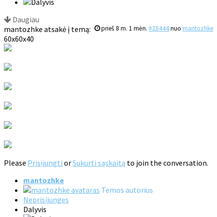
Daugiau
mantozhke atsakė į temą:
prieš 8 m. 1 mėn.
#28444
nuo
mantozhke
60x60x40
Please
Prisijungti
or
Sukurti sąskaitą
to join the conversation.
mantozhke
Temos autorius
Neprisijungęs
Dalyvis