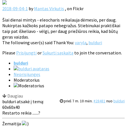
2018-09-04-1
by
Mantas Virkutis
, on Flickr
Šiai dienai mintys - eleocharis reikalauja dėmesio, per daug.
Nukirptas kažkoks patapo nebegražus. Stiebinukai praktiškai
taip pat iškeliavo - vėlgi, per daug priežiūros reikia, kad būtų
geras vaizdas.
The following user(s) said Thank You:
varyla
,
bulduri
Please
Prisijungti
or
Sukurti sąskaitą
to join the conversation.
bulduri
Neprisijungęs
Moderatorius
Daugiau
bulduri atsakė į temą:
prieš 7 m. 10 mėn.
#28481
nuo
bulduri
60x60x40
Restarto reikia .......?
Žemaitija