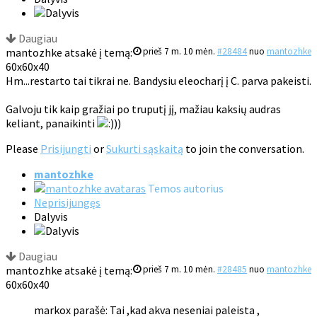
Daugiau
mantozhke atsakė į temą:
prieš 7 m. 10 mėn.
#28484
nuo
mantozhke
60x60x40
Hm...restarto tai tikrai ne. Bandysiu eleocharį į C. parva pakeisti.
Galvoju tik kaip gražiai po truputį jį, mažiau kaksių audras
keliant, panaikinti
))
Please
Prisijungti
or
Sukurti sąskaitą
to join the conversation.
mantozhke
Temos autorius
Neprisijungęs
Dalyvis
Daugiau
mantozhke atsakė į temą:
prieš 7 m. 10 mėn.
#28485
nuo
mantozhke
60x60x40
markox parašė: Tai ,kad akva neseniai paleista ,