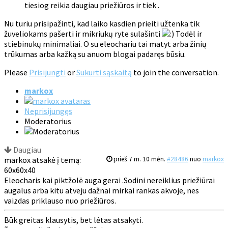
tiesiog reikia daugiau priežiūros ir tiek .
Nu turiu prisipažinti, kad laiko kasdien prieiti užtenka tik
žuveliokams pašerti ir mikriukų ryte sulašinti
Todėl ir
stiebinukų minimaliai. O su eleochariu tai matyt arba žinių
trūkumas arba kažką su anuom blogai padaręs būsiu.
Please
Prisijungti
or
Sukurti sąskaitą
to join the conversation.
markox
Neprisijungęs
Moderatorius
Daugiau
markox atsakė į temą:
prieš 7 m. 10 mėn.
#28486
nuo
markox
60x60x40
Eleocharis kai piktžolė auga gerai .Sodini nereiklius priežiūrai
augalus arba kitu atveju dažnai mirkai rankas akvoje, nes
vaizdas priklauso nuo priežiūros.
Būk greitas klausytis, bet lėtas atsakyti.