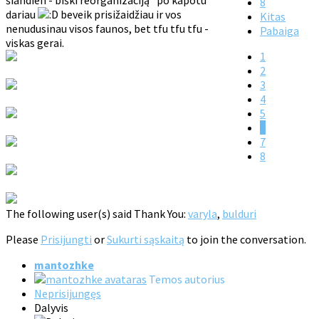
šiandien - biški reorganizaciją "po kapotu"
8
dariau
beveik prisižaidžiau ir vos
Kitas
nenudusinau visos faunos, bet tfu tfu tfu -
Pabaiga
viskas gerai.
1
2
3
4
5
6
7
8
The following user(s) said Thank You:
varyla
,
bulduri
Please
Prisijungti
or
Sukurti sąskaitą
to join the conversation.
mantozhke
Temos autorius
Neprisijungęs
Dalyvis