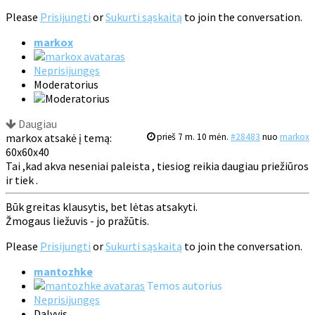
Please
Prisijungti
or
Sukurti sąskaitą
to join the conversation.
markox
Neprisijungęs
Moderatorius
Daugiau
markox atsakė į temą:
prieš 7 m. 10 mėn.
#28483
nuo
markox
60x60x40
Tai ,kad akva neseniai paleista , tiesiog reikia daugiau priežiūros
ir tiek .
Būk greitas klausytis, bet lėtas atsakyti.
Žmogaus liežuvis - jo pražūtis.
Please
Prisijungti
or
Sukurti sąskaitą
to join the conversation.
mantozhke
Temos autorius
Neprisijungęs
Dalyvis