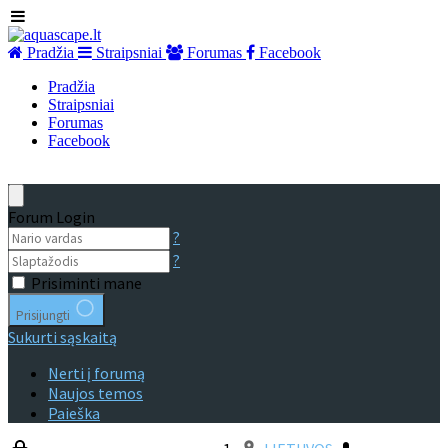
Pradžia
Straipsniai
Forumas
Facebook
Pradžia
Straipsniai
Forumas
Facebook
Forum Login
?
?
Prisiminti mane
Prisijungti
Sukurti sąskaitą
Nerti į forumą
Naujos temos
Paieška