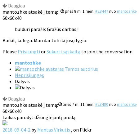
Daugiau
mantozhke atsakė į temą:
prieš 8 m. 1 mėn.
#28447
nuo
mantozhke
60x60x40
bulduri parašė: Gražūs darbas !
Baikit, kolega. Man dar toli iki jūsų lygio.
Please
Prisijungti
or
Sukurti sąskaitą
to join the conversation.
mantozhke
Temos autorius
Neprisijungęs
Dalyvis
Daugiau
mantozhke atsakė į temą:
prieš 7 m. 11 mėn.
#28480
nuo
mantozhke
60x60x40
Laikas parodyt džiunglėjantį prūdą.
2018-09-04-2
by
Mantas Virkutis
, on Flickr