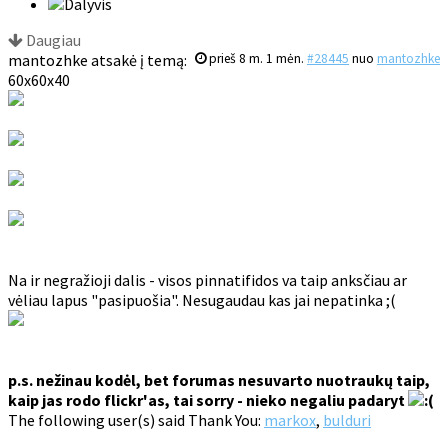
Daugiau
mantozhke atsakė į temą:
prieš 8 m. 1 mėn.
#28445
nuo
mantozhke
60x60x40
Na ir negražioji dalis - visos pinnatifidos va taip anksčiau ar
vėliau lapus "pasipuošia". Nesugaudau kas jai nepatinka ;(
p.s. nežinau kodėl, bet forumas nesuvarto nuotraukų taip,
kaip jas rodo flickr'as, tai sorry - nieko negaliu padaryt
The following user(s) said Thank You:
markox
,
bulduri