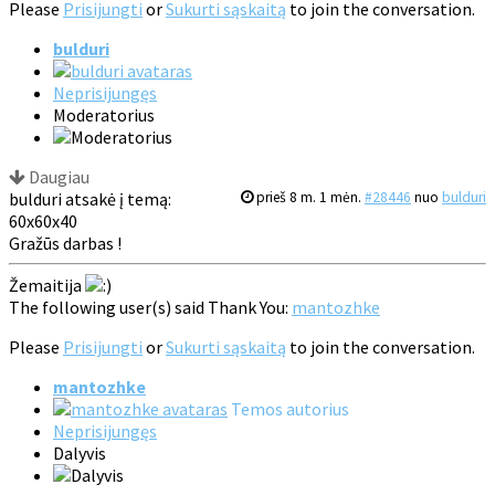
Please
Prisijungti
or
Sukurti sąskaitą
to join the conversation.
bulduri
Neprisijungęs
Moderatorius
Daugiau
bulduri atsakė į temą:
prieš 8 m. 1 mėn.
#28446
nuo
bulduri
60x60x40
Gražūs darbas !
Žemaitija
The following user(s) said Thank You:
mantozhke
Please
Prisijungti
or
Sukurti sąskaitą
to join the conversation.
mantozhke
Temos autorius
Neprisijungęs
Dalyvis