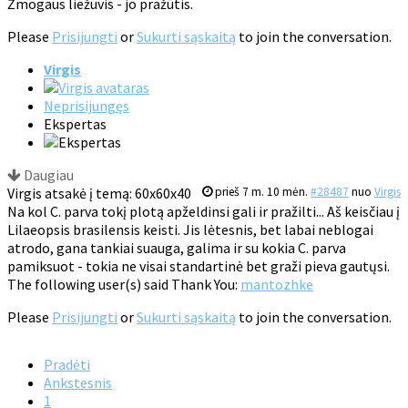
Žmogaus liežuvis - jo pražūtis.
Please
Prisijungti
or
Sukurti sąskaitą
to join the conversation.
Virgis
Neprisijungęs
Ekspertas
Daugiau
Virgis atsakė į temą: 60x60x40
prieš 7 m. 10 mėn.
#28487
nuo
Virgis
Na kol C. parva tokį plotą apželdinsi gali ir pražilti... Aš keisčiau į
Lilaeopsis brasilensis keisti. Jis lėtesnis, bet labai neblogai
atrodo, gana tankiai suauga, galima ir su kokia C. parva
pamiksuot - tokia ne visai standartinė bet graži pieva gautųsi.
The following user(s) said Thank You:
mantozhke
Please
Prisijungti
or
Sukurti sąskaitą
to join the conversation.
Pradėti
Ankstesnis
1