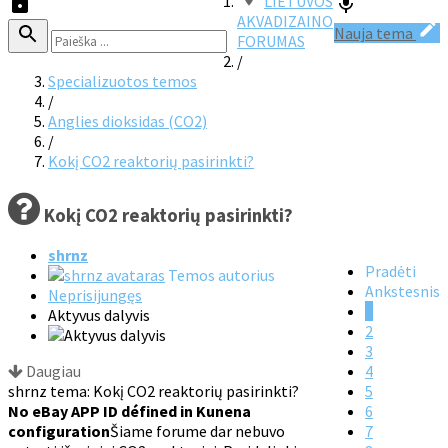
LIETUVOS
AKVADIZAINO
Nauja tema
FORUMAS
/
Specializuotos temos
/
Anglies dioksidas (CO2)
/
Kokį CO2 reaktorių pasirinkti?
Kokį CO2 reaktorių pasirinkti?
shrnz
Pradėti
Temos autorius
Ankstesnis
Neprisijungęs
1
Aktyvus dalyvis
2
3
Daugiau
4
shrnz tema: Kokį CO2 reaktorių pasirinkti?
5
No eBay APP ID défined in Kunena
6
configuration
Šiame forume dar nebuvo
7