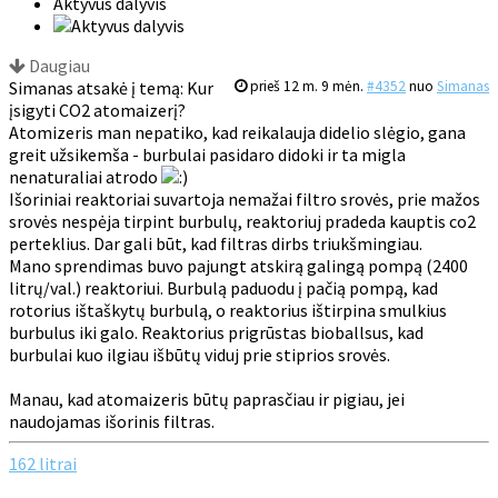
Aktyvus dalyvis
Daugiau
Simanas atsakė į temą: Kur
prieš 12 m. 9 mėn.
#4352
nuo
Simanas
įsigyti CO2 atomaizerį?
Atomizeris man nepatiko, kad reikalauja didelio slėgio, gana
greit užsikemša - burbulai pasidaro didoki ir ta migla
nenaturaliai atrodo
Išoriniai reaktoriai suvartoja nemažai filtro srovės, prie mažos
srovės nespėja tirpint burbulų, reaktoriuj pradeda kauptis co2
perteklius. Dar gali būt, kad filtras dirbs triukšmingiau.
Mano sprendimas buvo pajungt atskirą galingą pompą (2400
litrų/val.) reaktoriui. Burbulą paduodu į pačią pompą, kad
rotorius ištaškytų burbulą, o reaktorius ištirpina smulkius
burbulus iki galo. Reaktorius prigrūstas bioballsus, kad
burbulai kuo ilgiau išbūtų viduj prie stiprios srovės.
Manau, kad atomaizeris būtų paprasčiau ir pigiau, jei
naudojamas išorinis filtras.
162 litrai