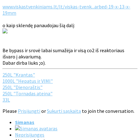
www.viskastvenkiniams.lt/lt/viskas-tvenk...arbed-19-x-13-x-
19mm
o kaip sklendę panaudojau šią dalį:
Be bypass ir srovė labai sumažėja ir visą co2 iš reaktoriaus
išvaro į akvariumą.
Dabar dirba liuks ;o).
250L "Krantas"
1000L "Hepatus ir VIMI"
250L "Dienoraštis"
250L "Tornadas ateina"
33L
Please
Prisijungti
or
Sukurti sąskaitą
to join the conversation.
Simanas
Neprisijungęs