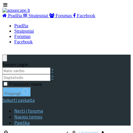
Pradžia
Straipsniai
Forumas
Facebook
Pradžia
Straipsniai
Forumas
Facebook
Forum Login
?
?
Prisiminti mane
Prisijungti
Sukurti sąskaitą
Nerti į forumą
Naujos temos
Paieška