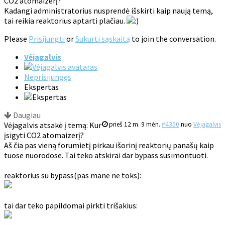
CO2 atomaizerį?
Kadangi administratorius nusprendė išskirti kaip naują temą,
tai reikia reaktorius aptarti plačiau.
Please
Prisijungti
or
Sukurti sąskaitą
to join the conversation.
Vėjagalvis
Neprisijungęs
Ekspertas
Daugiau
Vėjagalvis atsakė į temą: Kur
prieš 12 m. 9 mėn.
#4350
nuo
Vėjagalvis
įsigyti CO2 atomaizerį?
Aš čia pas vieną forumietį pirkau išorinį reaktorių panašų kaip
tuose nuorodose. Tai teko atskirai dar bypass susimontuoti.
reaktorius su bypass(pas mane ne toks):
tai dar teko papildomai pirkti trišakius: