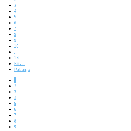
3
4
5
6
7
8
9
10
...
14
Kitas
Pabaiga
1
2
3
4
5
6
7
8
9