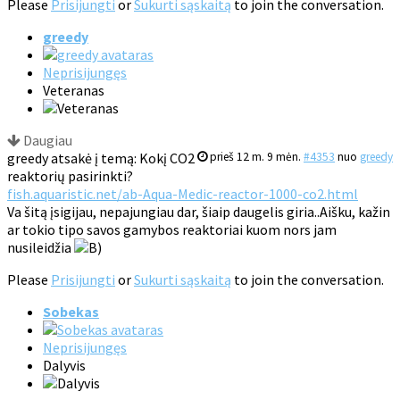
Please
Prisijungti
or
Sukurti sąskaitą
to join the conversation.
greedy
Neprisijungęs
Veteranas
Daugiau
greedy atsakė į temą: Kokį CO2
prieš 12 m. 9 mėn.
#4353
nuo
greedy
reaktorių pasirinkti?
fish.aquaristic.net/ab-Aqua-Medic-reactor-1000-co2.html
Va šitą įsigijau, nepajungiau dar, šiaip daugelis giria..Aišku, kažin
ar tokio tipo savos gamybos reaktoriai kuom nors jam
nusileidžia
Please
Prisijungti
or
Sukurti sąskaitą
to join the conversation.
Sobekas
Neprisijungęs
Dalyvis