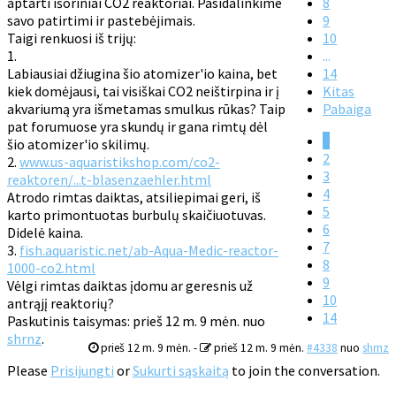
aptarti išoriniai CO2 reaktoriai. Pasidalinkime
8
savo patirtimi ir pastebėjimais.
9
Taigi renkuosi iš trijų:
10
1.
...
Labiausiai džiugina šio atomizer'io kaina, bet
14
kiek domėjausi, tai visiškai CO2 neištirpina ir į
Kitas
akvariumą yra išmetamas smulkus rūkas? Taip
Pabaiga
pat forumuose yra skundų ir gana rimtų dėl
1
šio atomizer'io skilimų.
2
2.
www.us-aquaristikshop.com/co2-
3
reaktoren/...t-blasenzaehler.html
4
Atrodo rimtas daiktas, atsiliepimai geri, iš
5
karto primontuotas burbulų skaičiuotuvas.
6
Didelė kaina.
7
3.
fish.aquaristic.net/ab-Aqua-Medic-reactor-
8
1000-co2.html
9
Vėlgi rimtas daiktas įdomu ar geresnis už
10
antrąjį reaktorių?
14
Paskutinis taisymas: prieš 12 m. 9 mėn. nuo
shrnz
.
prieš 12 m. 9 mėn.
-
prieš 12 m. 9 mėn.
#4338
nuo
shrnz
Please
Prisijungti
or
Sukurti sąskaitą
to join the conversation.