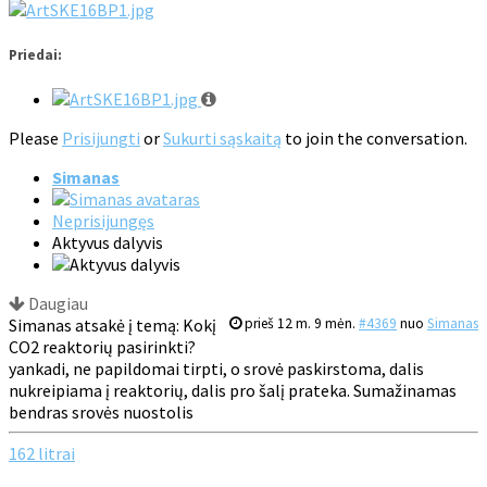
Priedai:
Please
Prisijungti
or
Sukurti sąskaitą
to join the conversation.
Simanas
Neprisijungęs
Aktyvus dalyvis
Daugiau
Simanas atsakė į temą: Kokį
prieš 12 m. 9 mėn.
#4369
nuo
Simanas
CO2 reaktorių pasirinkti?
yankadi, ne papildomai tirpti, o srovė paskirstoma, dalis
nukreipiama į reaktorių, dalis pro šalį prateka. Sumažinamas
bendras srovės nuostolis
162 litrai