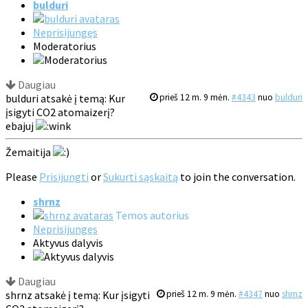
bulduri
Neprisijungęs
Moderatorius
Daugiau
bulduri atsakė į temą: Kur
prieš 12 m. 9 mėn.
#4343
nuo
bulduri
įsigyti CO2 atomaizerį?
ebajuj
Žemaitija
Please
Prisijungti
or
Sukurti sąskaitą
to join the conversation.
shrnz
Temos autorius
Neprisijungęs
Aktyvus dalyvis
Daugiau
shrnz atsakė į temą: Kur įsigyti
prieš 12 m. 9 mėn.
#4347
nuo
shrnz