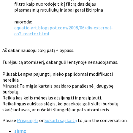
filtro kaip nuorodoje tik į filtrą dasidėjau
plasmasinių rutuliukų ir labai gerai ištirpina
nuoroda:
aquatic-art.blogspot.com/2008/06/diy-external-
co2-reactor.html
Aš dabar naudoju tokį patį + bypass.
Turėjau tą atomizerį, dabar guli lentynoje nenaudojamas.
Pliusai: Lengva pajungti, nieko papildomai modifikuoti
nereikia.
Minusai: Ta migla kartais pasidaro panašesnė į daugybę
burbulų.
Reikia kas kelis mėnesius atsijungti ir prasiplauti.
Reikalingas aukštas slėgis, ko pasekoje gali skilti burbulų
skaičiuotuvas, ar nušokti šlangelė ar pats atomizeris.
Please
Prisijungti
or
Sukurti sąskaitą
to join the conversation.
shrnz