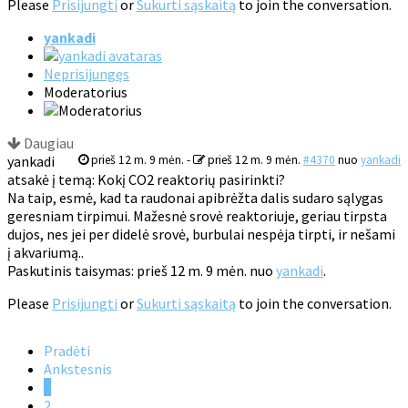
Please
Prisijungti
or
Sukurti sąskaitą
to join the conversation.
yankadi
Neprisijungęs
Moderatorius
Daugiau
yankadi
prieš 12 m. 9 mėn.
-
prieš 12 m. 9 mėn.
#4370
nuo
yankadi
atsakė į temą: Kokį CO2 reaktorių pasirinkti?
Na taip, esmė, kad ta raudonai apibrėžta dalis sudaro sąlygas
geresniam tirpimui. Mažesnė srovė reaktoriuje, geriau tirpsta
dujos, nes jei per didelė srovė, burbulai nespėja tirpti, ir nešami
į akvariumą..
Paskutinis taisymas: prieš 12 m. 9 mėn. nuo
yankadi
.
Please
Prisijungti
or
Sukurti sąskaitą
to join the conversation.
Pradėti
Ankstesnis
1
2