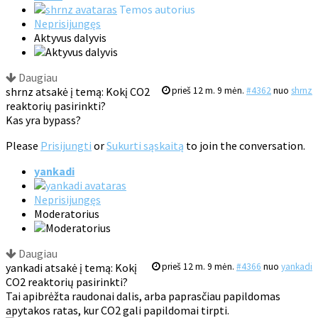
Temos autorius
Neprisijungęs
Aktyvus dalyvis
Daugiau
shrnz atsakė į temą: Kokį CO2
prieš 12 m. 9 mėn.
#4362
nuo
shrnz
reaktorių pasirinkti?
Kas yra bypass?
Please
Prisijungti
or
Sukurti sąskaitą
to join the conversation.
yankadi
Neprisijungęs
Moderatorius
Daugiau
yankadi atsakė į temą: Kokį
prieš 12 m. 9 mėn.
#4366
nuo
yankadi
CO2 reaktorių pasirinkti?
Tai apibrėžta raudonai dalis, arba paprasčiau papildomas
apytakos ratas, kur CO2 gali papildomai tirpti.