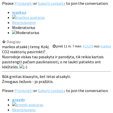
Please
Prisijungti
or
Sukurti sąskaitą
to join the conversation.
markox
Neprisijungęs
Moderatorius
Daugiau
markox atsakė į temą: Kokį
prieš 11 m. 7 mėn.
#13278
nuo
markox
CO2 reaktorių pasirinkti?
Nuorodoje viskas tau pasakyta ir parodyta, tik reikia kartais
pasistengti pačiam pasiknaisioti, o ne laukti patiekto ant
lėkštelės.
Būk greitas klausytis, bet lėtas atsakyti.
Žmogaus liežuvis - jo pražūtis.
Please
Prisijungti
or
Sukurti sąskaitą
to join the conversation.
greedy
Neprisijungęs