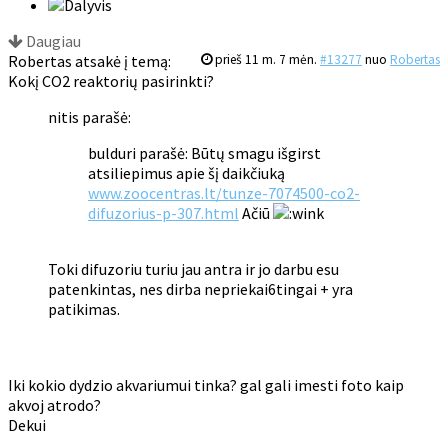
Daugiau
Robertas atsakė į temą:
prieš 11 m. 7 mėn.
#13277
nuo
Robertas
Kokį CO2 reaktorių pasirinkti?
nitis parašė:
bulduri parašė: Būtų smagu išgirst
atsiliepimus apie šį daikčiuką
www.zoocentras.lt/tunze-7074500-co2-
difuzorius-p-307.html
Ačiū
Toki difuzoriu turiu jau antra ir jo darbu esu
patenkintas, nes dirba nepriekai6tingai + yra
patikimas.
Iki kokio dydzio akvariumui tinka? gal gali imesti foto kaip
akvoj atrodo?
Dekui