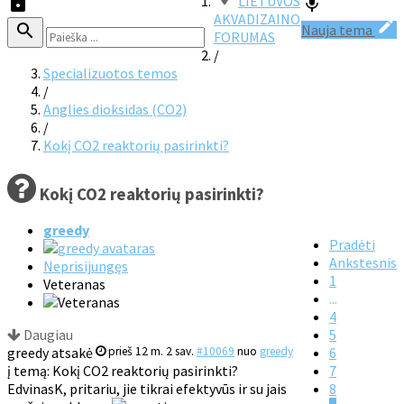
LIETUVOS
AKVADIZAINO
Nauja tema
FORUMAS
/
Specializuotos temos
/
Anglies dioksidas (CO2)
/
Kokį CO2 reaktorių pasirinkti?
Kokį CO2 reaktorių pasirinkti?
greedy
Pradėti
Ankstesnis
Neprisijungęs
1
Veteranas
...
4
Daugiau
5
greedy atsakė
prieš 12 m. 2 sav.
#10069
nuo
greedy
6
į temą: Kokį CO2 reaktorių pasirinkti?
7
EdvinasK, pritariu, jie tikrai efektyvūs ir su jais
8