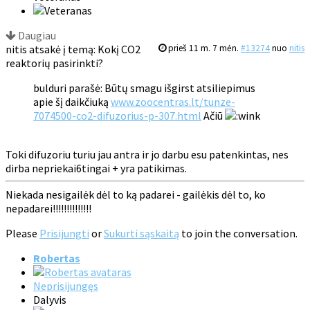
Daugiau
nitis atsakė į temą: Kokį CO2
prieš 11 m. 7 mėn.
#13274
nuo
nitis
reaktorių pasirinkti?
bulduri parašė: Būtų smagu išgirst atsiliepimus
apie šį daikčiuką
www.zoocentras.lt/tunze-
7074500-co2-difuzorius-p-307.html
Ačiū
Toki difuzoriu turiu jau antra ir jo darbu esu patenkintas, nes
dirba nepriekai6tingai + yra patikimas.
Niekada nesigailėk dėl to ką padarei - gailėkis dėl to, ko
nepadarei!!!!!!!!!!!!!!
Please
Prisijungti
or
Sukurti sąskaitą
to join the conversation.
Robertas
Neprisijungęs
Dalyvis