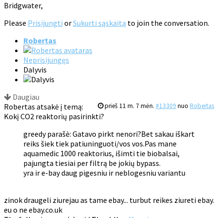
Bridgwater,
Please
Prisijungti
or
Sukurti sąskaitą
to join the conversation.
Robertas
Neprisijungęs
Dalyvis
Daugiau
Robertas atsakė į temą:
prieš 11 m. 7 mėn.
#13309
nuo
Robertas
Kokį CO2 reaktorių pasirinkti?
greedy parašė: Gatavo pirkt nenori?Bet sakau iškart
reiks šiek tiek patiuninguoti/vos vos.Pas mane
aquamedic 1000 reaktorius, išimti tie biobalsai,
pajungta tiesiai per filtrą be jokių bypass.
yra ir e-bay daug pigesniu ir neblogesniu variantu
zinok draugeli ziurejau as tame ebay... turbut reikes ziureti ebay.
eu o ne ebay.co.uk