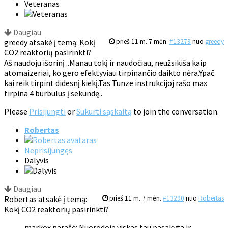
Veteranas
Daugiau
greedy atsakė į temą: Kokį
prieš 11 m. 7 mėn.
#13279
nuo
greedy
CO2 reaktorių pasirinkti?
Aš naudoju išorinį ..Manau tokį ir naudočiau, neužsikiša kaip
atomaizeriai, ko gero efektyviau tirpinančio daikto nėra.Ypač
kai reik tirpint didesnį kiekį.Tas Tunze instrukcijoj rašo max
tirpina 4 burbulus į sekundę..
Please
Prisijungti
or
Sukurti sąskaitą
to join the conversation.
Robertas
Neprisijungęs
Dalyvis
Daugiau
Robertas atsakė į temą:
prieš 11 m. 7 mėn.
#13290
nuo
Robertas
Kokį CO2 reaktorių pasirinkti?
markox parašė: Nuorodoje viskas tau pasakyta ir