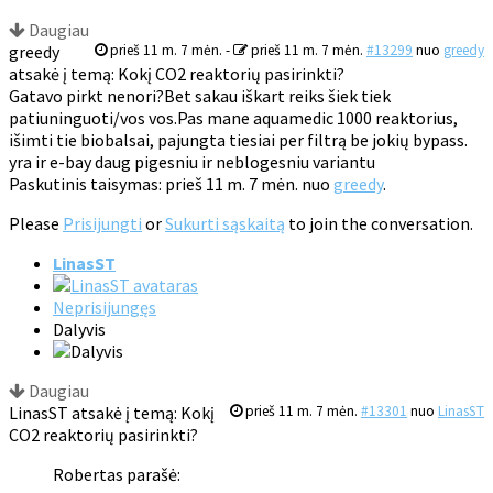
Daugiau
greedy
prieš 11 m. 7 mėn.
-
prieš 11 m. 7 mėn.
#13299
nuo
greedy
atsakė į temą: Kokį CO2 reaktorių pasirinkti?
Gatavo pirkt nenori?Bet sakau iškart reiks šiek tiek
patiuninguoti/vos vos.Pas mane aquamedic 1000 reaktorius,
išimti tie biobalsai, pajungta tiesiai per filtrą be jokių bypass.
yra ir e-bay daug pigesniu ir neblogesniu variantu
Paskutinis taisymas: prieš 11 m. 7 mėn. nuo
greedy
.
Please
Prisijungti
or
Sukurti sąskaitą
to join the conversation.
LinasST
Neprisijungęs
Dalyvis
Daugiau
LinasST atsakė į temą: Kokį
prieš 11 m. 7 mėn.
#13301
nuo
LinasST
CO2 reaktorių pasirinkti?
Robertas parašė: