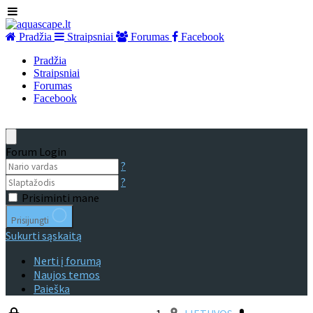
Pradžia
Straipsniai
Forumas
Facebook
Pradžia
Straipsniai
Forumas
Facebook
Forum Login
?
?
Prisiminti mane
Prisijungti
Sukurti sąskaitą
Nerti į forumą
Naujos temos
Paieška