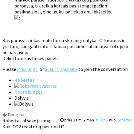
parodyta, tik reikia kartais pasistengti pačiam
pasiknaisioti, o ne laukti patiekto ant lėkštelės.
Kas parasyta ir kas realu tai du skirtingi dalykai. O forumas ir
yra tam, kad gauti info is labiau patikimu saltiniu(vartotoju) o
ne pardavejo..
Dekui tam kas linkes padeti.
Please
Prisijungti
or
Sukurti sąskaitą
to join the conversation.
Robertas
Neprisijungęs
Dalyvis
Daugiau
Robertas atsakė į temą:
prieš 11 m. 7 mėn.
#13292
nuo
Robertas
Kokį CO2 reaktorių pasirinkti?