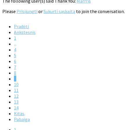
The following user(s) said Thank You:
Marrris
Please
Prisijungti
or
Sukurti sąskaitą
to join the conversation.
Pradėti
Ankstesnis
1
...
4
5
6
7
8
9
10
11
12
13
14
Kitas
Pabaiga
1