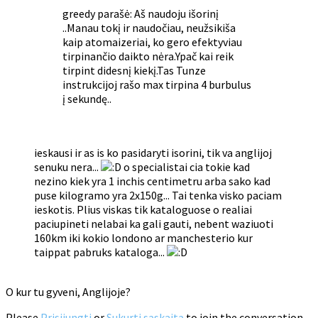
greedy parašė: Aš naudoju išorinį
..Manau tokį ir naudočiau, neužsikiša
kaip atomaizeriai, ko gero efektyviau
tirpinančio daikto nėra.Ypač kai reik
tirpint didesnį kiekį.Tas Tunze
instrukcijoj rašo max tirpina 4 burbulus
į sekundę..
ieskausi ir as is ko pasidaryti isorini, tik va anglijoj
senuku nera...
o specialistai cia tokie kad
nezino kiek yra 1 inchis centimetru arba sako kad
puse kilogramo yra 2x150g... Tai tenka visko paciam
ieskotis. Plius viskas tik kataloguose o realiai
paciupineti nelabai ka gali gauti, nebent waziuoti
160km iki kokio londono ar manchesterio kur
taippat pabruks kataloga...
O kur tu gyveni, Anglijoje?
Please
Prisijungti
or
Sukurti sąskaitą
to join the conversation.