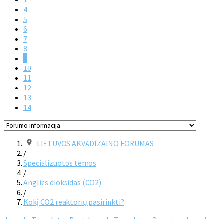
4
5
6
7
8
9
10
11
12
13
14
LIETUVOS AKVADIZAINO FORUMAS
/
Specializuotos temos
/
Anglies dioksidas (CO2)
/
Kokį CO2 reaktorių pasirinkti?