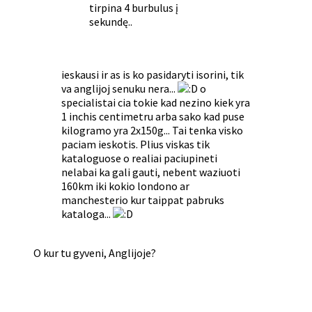
tirpina 4 burbulus į
sekundę..
ieskausi ir as is ko pasidaryti isorini, tik
va anglijoj senuku nera...
o
specialistai cia tokie kad nezino kiek yra
1 inchis centimetru arba sako kad puse
kilogramo yra 2x150g... Tai tenka visko
paciam ieskotis. Plius viskas tik
kataloguose o realiai paciupineti
nelabai ka gali gauti, nebent waziuoti
160km iki kokio londono ar
manchesterio kur taippat pabruks
kataloga...
O kur tu gyveni, Anglijoje?