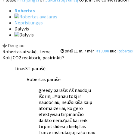
Robertas
Neprisijungęs
Dalyvis
Daugiau
Robertas atsakė į temą:
prieš 11 m. 7 mėn.
#13308
nuo
Robertas
Kokį CO2 reaktorių pasirinkti?
LinasST parašė:
Robertas parašė:
greedy parašė: Aš naudoju
išorinį ..Manau tokį ir
naudočiau, neužsikiša kaip
atomaizeriai, ko gero
efektyviau tirpinančio
daikto nėra.Ypač kai reik
tirpint didesnį kiekį.Tas
Tunze instrukcijoj rašo max