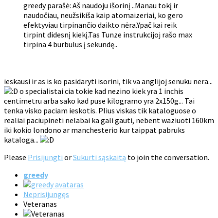
greedy parašė: Aš naudoju išorinį ..Manau tokį ir
naudočiau, neužsikiša kaip atomaizeriai, ko gero
efektyviau tirpinančio daikto nėra.Ypač kai reik
tirpint didesnį kiekį.Tas Tunze instrukcijoj rašo max
tirpina 4 burbulus į sekundę..
ieskausi ir as is ko pasidaryti isorini, tik va anglijoj senuku nera...
o specialistai cia tokie kad nezino kiek yra 1 inchis
centimetru arba sako kad puse kilogramo yra 2x150g... Tai
tenka visko paciam ieskotis. Plius viskas tik kataloguose o
realiai paciupineti nelabai ka gali gauti, nebent waziuoti 160km
iki kokio londono ar manchesterio kur taippat pabruks
kataloga...
Please
Prisijungti
or
Sukurti sąskaitą
to join the conversation.
greedy
Neprisijungęs
Veteranas