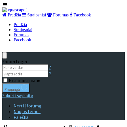
Pradžia
Straipsniai
Forumas
Facebook
Pradžia
Straipsniai
Forumas
Facebook
Forum Login
?
?
Prisiminti mane
Prisijungti
Sukurti sąskaitą
Nerti į forumą
Naujos temos
Paieška