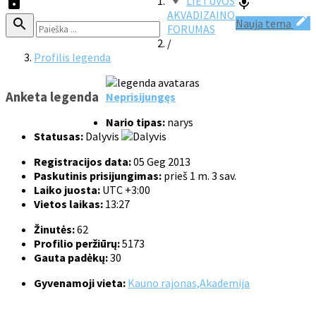
LIETUVOS
AKVADIZAINO
Nauja tema
FORUMAS
/
Profilis legenda
Anketa legenda
Neprisijungęs
Nario tipas:
narys
Statusas:
Dalyvis
Registracijos data:
05 Geg 2013
Paskutinis prisijungimas:
prieš 1 m. 3 sav.
Laiko juosta:
UTC +3:00
Vietos laikas:
13:27
Žinutės:
62
Profilio peržiūrų:
5173
Gauta padėkų:
30
Gyvenamoji vieta:
Kauno rajonas,Akademija