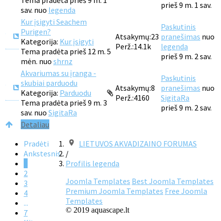
Tema pradėta prieš 9 m. 1
prieš 9 m. 1 sav.
sav. nuo
legenda
Kur įsigyti Seachem
Paskutinis
Purigen?
Atsakymų:
23
pranešimas
nuo
Kategorija:
Kur įsigyti
Perž.:
14.1k
legenda
Tema pradėta prieš 12 m. 5
prieš 9 m. 2 sav.
mėn. nuo
shrnz
Akvariumas su įranga -
Paskutinis
skubiai parduodu
Atsakymų:
8
pranešimas
nuo
Kategorija:
Parduodu
Perž.:
4160
SigitaRa
Tema pradėta prieš 9 m. 3
prieš 9 m. 2 sav.
sav. nuo
SigitaRa
Detaliau
Pradėti
LIETUVOS AKVADIZAINO FORUMAS
Ankstesnis
/
1
Profilis legenda
2
Joomla Templates
Best Joomla Templates
3
Premium Joomla Templates
Free Joomla
4
Templates
...
© 2019 aquascape.lt
7