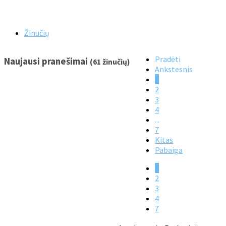
Žinučių
Pradėti
Naujausi pranešimai
(61 žinučių)
Ankstesnis
1
2
3
4
...
7
Kitas
Pabaiga
1
2
3
4
7