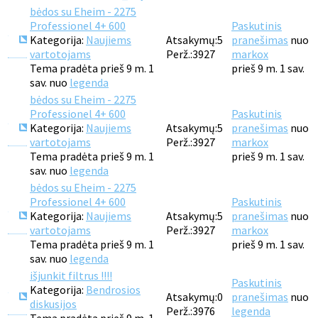
bėdos su Eheim - 2275
Professionel 4+ 600
Paskutinis
Kategorija:
Naujiems
Atsakymų:
5
pranešimas
nuo
vartotojams
Perž.:
3927
markox
Tema pradėta prieš 9 m. 1
prieš 9 m. 1 sav.
sav. nuo
legenda
bėdos su Eheim - 2275
Professionel 4+ 600
Paskutinis
Kategorija:
Naujiems
Atsakymų:
5
pranešimas
nuo
vartotojams
Perž.:
3927
markox
Tema pradėta prieš 9 m. 1
prieš 9 m. 1 sav.
sav. nuo
legenda
bėdos su Eheim - 2275
Professionel 4+ 600
Paskutinis
Kategorija:
Naujiems
Atsakymų:
5
pranešimas
nuo
vartotojams
Perž.:
3927
markox
Tema pradėta prieš 9 m. 1
prieš 9 m. 1 sav.
sav. nuo
legenda
išjunkit filtrus !!!!
Paskutinis
Kategorija:
Bendrosios
Atsakymų:
0
pranešimas
nuo
diskusijos
Perž.:
3976
legenda