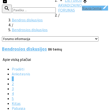
LIETUVOS
AKVADIZAINO
Nauja tema
FORUMAS
/
Bendros diskusijos
/
Bendrosios diskusijos
Bendrosios diskusijos
86 temų
Apie viską plačiai
Pradėti
Ankstesnis
1
2
3
4
5
Kitas
Pabaiga