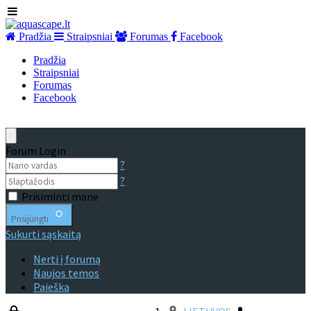
Pradžia
Straipsniai
Forumas
Facebook
Pradžia
Straipsniai
Forumas
Facebook
Forum Login
?
?
Prisiminti mane
Prisijungti
Sukurti sąskaitą
Nerti į forumą
Naujos temos
Paieška