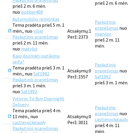
Paskutinis pranešimas
prieš 2 m. 6 mėn.
prieš 2 m. 6 mėn.
nuo
bobber400
Automobilių remontas
Paskutinis
Tema pradėta prieš 5 m. 1
pranešimas
nuo
mėn., nuo
yillie
Atsakymų:
1
matylor
Paskutinis pranešimas
Perž.:
2373
prieš 2 m. 11
prieš 2 m. 11 mėn.
mėn.
nuo
matylor
Kaip išsirinkti patikimą
seifą?
Paskutinis
Tema pradėta prieš 3 m. 1
Atsakymų:
0
pranešimas
nuo
mėn., nuo
Saf1992
Perž.:
1557
Saf1992
Paskutinis pranešimas
prieš 3 m. 1 mėn.
prieš 3 m. 1 mėn.
nuo
Saf1992
Vytorin: To Buy Overnight
Delivery
Paskutinis
Tema pradėta prieš 4 m.
pranešimas
nuo
11 mėn., nuo
Atsakymų:
0
castlerockgaudy
castlerockgaudy
Perž.:
3011
prieš 4 m. 11
Paskutinis pranešimas
mėn.