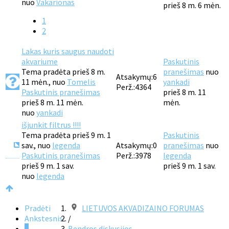
nuo
Vakarionas
prieš 8 m. 6 mėn.
1
2
Lakas kuris saugus naudoti
akvariume
Paskutinis
Tema pradėta prieš 8 m.
pranešimas
nuo
Atsakymų:
6
11 mėn., nuo
Tomelis
yankadi
Perž.:
4364
Paskutinis pranešimas
prieš 8 m. 11
prieš 8 m. 11 mėn.
mėn.
nuo
yankadi
išjunkit filtrus !!!!
Tema pradėta prieš 9 m. 1
Paskutinis
sav., nuo
legenda
Atsakymų:
0
pranešimas
nuo
Paskutinis pranešimas
Perž.:
3978
legenda
prieš 9 m. 1 sav.
prieš 9 m. 1 sav.
nuo
legenda
Pradėti
LIETUVOS AKVADIZAINO FORUMAS
Ankstesnis
/
1
Bendros diskusijos