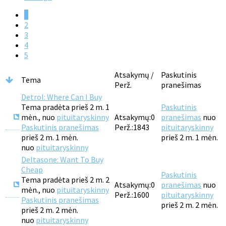
1
2
3
4
5
Atsakymų /
Paskutinis
Tema
Perž.
pranešimas
Detrol: Where Can I Buy
Tema pradėta prieš 2 m. 1
Paskutinis
mėn., nuo
pituitaryskinny
Atsakymų:
0
pranešimas
nuo
Paskutinis pranešimas
Perž.:
1843
pituitaryskinny
prieš 2 m. 1 mėn.
prieš 2 m. 1 mėn.
nuo
pituitaryskinny
Deltasone: Want To Buy
Cheap
Paskutinis
Tema pradėta prieš 2 m. 2
Atsakymų:
0
pranešimas
nuo
mėn., nuo
pituitaryskinny
Perž.:
1600
pituitaryskinny
Paskutinis pranešimas
prieš 2 m. 2 mėn.
prieš 2 m. 2 mėn.
nuo
pituitaryskinny