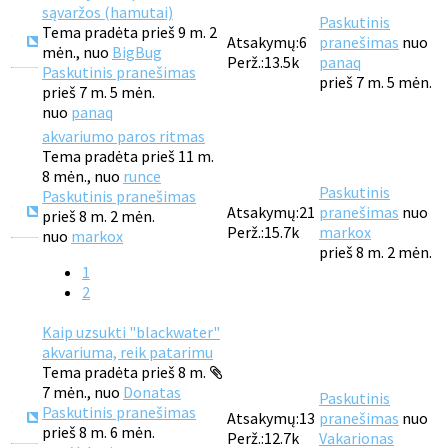
sąvaržos (hamutai)
Paskutinis
Tema pradėta prieš 9 m. 2
Atsakymų:
6
pranešimas
nuo
mėn., nuo
BigBug
Perž.:
13.5k
panaq
Paskutinis pranešimas
prieš 7 m. 5 mėn.
prieš 7 m. 5 mėn.
nuo
panaq
akvariumo paros ritmas
Tema pradėta prieš 11 m.
8 mėn., nuo
runce
Paskutinis
Paskutinis pranešimas
Atsakymų:
21
pranešimas
nuo
prieš 8 m. 2 mėn.
Perž.:
15.7k
markox
nuo
markox
prieš 8 m. 2 mėn.
1
2
Kaip uzsukti "blackwater"
akvariuma, reik patarimu
Tema pradėta prieš 8 m.
7 mėn., nuo
Donatas
Paskutinis
Paskutinis pranešimas
Atsakymų:
13
pranešimas
nuo
prieš 8 m. 6 mėn.
Perž.:
12.7k
Vakarionas