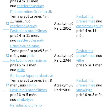
prieš 4 m. 11 mėn.
nuo
castlerockgaudy
Phentermine: Order In Uk
Tema pradėta prieš 4 m.
Paskutinis
11 mėn., nuo
pranešimas
nuo
Atsakymų:
0
castlerockgaudy
castlerockgaudy
Perž.:
2852
Paskutinis pranešimas
prieš 4 m. 11
prieš 4 m. 11 mėn.
mėn.
nuo
castlerockgaudy
Užuolaidų salonas
Tema pradėta prieš 5 m. 1
Paskutinis
mėn., nuo
yillie
Atsakymų:
0
pranešimas
nuo
Paskutinis pranešimas
Perž.:
2344
yillie
prieš 5 m. 1 mėn.
prieš 5 m. 1 mėn.
nuo
yillie
Geriausia Aqua parduotuvė
Tema pradėta prieš 8 m. 8
Paskutinis
mėn., nuo
saulix
Atsakymų:
6
pranešimas
nuo
Paskutinis pranešimas
Perž.:
5091
simkelyte
prieš 6 m. 5 mėn.
prieš 6 m. 5 mėn.
nuo
simkelyte
Nerūdijančio plieno