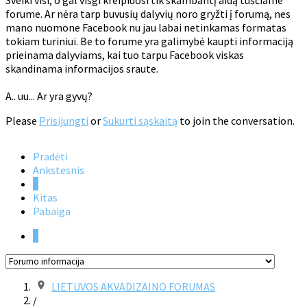
Sveiki visi, o gal visgi kreipiuosi tik skambantį aidą tuščiame
forume. Ar nėra tarp buvusių dalyvių noro gryžti į forumą, nes
mano nuomone Facebook nu jau labai netinkamas formatas
tokiam turiniui. Be to forume yra galimybė kaupti informaciją
prieinama dalyviams, kai tuo tarpu Facebook viskas
skandinama informacijos sraute.
A.. uu... Ar yra gyvų?
Please
Prisijungti
or
Sukurti sąskaitą
to join the conversation.
Pradėti
Ankstesnis
1
Kitas
Pabaiga
1
LIETUVOS AKVADIZAINO FORUMAS
/