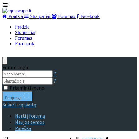
Pradžia
Straipsniai
Forumas
Facebook
Pradžia
Straipsniai
Forumas
Facebook
Forum Login
?
?
Prisiminti mane
Prisijungti
Sukurti sąskaitą
Nerti į forumą
Naujos temos
Paieška