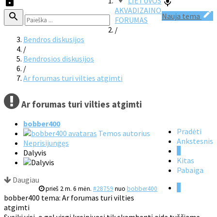
LIETUVOS
AKVADIZAINO
Nauja tema
FORUMAS
/
Bendros diskusijos
/
Bendrosios diskusijos
/
Ar forumas turi vilties atgimti
Ar forumas turi vilties atgimti
bobber400
Pradėti
Temos autorius
Ankstesnis
Neprisijungęs
1
Dalyvis
Kitas
Pabaiga
Daugiau
1
prieš 2 m. 6 mėn.
#28759
nuo
bobber400
bobber400 tema: Ar forumas turi vilties
atgimti