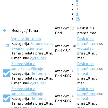
2
3
4
28
Atsakymų /
Paskutinis
Message / Tema
Perž.
pranešimas
Vytauto 30 - tukas
Paskutinis
Kategorija:
Forumo narių
pranešimas
nuo
Atsakymų:
28
akvariumų žurnalai
vyctautas
Perž.:
15.9k
Tema pradėta prieš 10 m.
prieš 10 m. 5
8 mėn. nuo
vyctautas
mėn.
Žiemos vidurio
Paskutinis
susitikimas Vilniuje
pranešimas
nuo
Atsakymų:
6
Kategorija:
Ne į temą
imreal
Perž.:
4002
Tema pradėta prieš 10 m.
prieš 10 m. 5
6 mėn. nuo
vyctautas
mėn.
Žiemos vidurio
Paskutinis
susitikimas Vilniuje
pranešimas
nuo
Atsakymų:
6
Kategorija:
Ne į temą
imreal
Perž.:
4002
Tema pradėta prieš 10 m.
prieš 10 m. 5