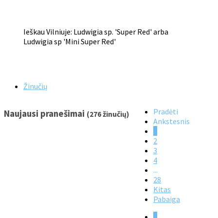
Ieškau Vilniuje: Ludwigia sp. 'Super Red' arba
Ludwigia sp 'Mini Super Red'
Žinučių
Pradėti
Naujausi pranešimai
(276 žinučių)
Ankstesnis
1
2
3
4
...
28
Kitas
Pabaiga
1