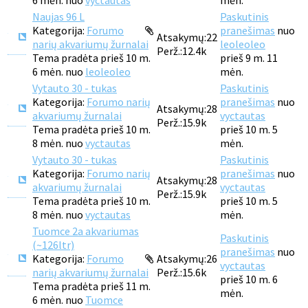
6 mėn. nuo
vyctautas
mėn.
Naujas 96 L
Paskutinis
Kategorija:
Forumo
pranešimas
nuo
Atsakymų:
22
narių akvariumų žurnalai
leoleoleo
Perž.:
12.4k
Tema pradėta prieš 10 m.
prieš 9 m. 11
6 mėn. nuo
leoleoleo
mėn.
Vytauto 30 - tukas
Paskutinis
Kategorija:
Forumo narių
pranešimas
nuo
Atsakymų:
28
akvariumų žurnalai
vyctautas
Perž.:
15.9k
Tema pradėta prieš 10 m.
prieš 10 m. 5
8 mėn. nuo
vyctautas
mėn.
Vytauto 30 - tukas
Paskutinis
Kategorija:
Forumo narių
pranešimas
nuo
Atsakymų:
28
akvariumų žurnalai
vyctautas
Perž.:
15.9k
Tema pradėta prieš 10 m.
prieš 10 m. 5
8 mėn. nuo
vyctautas
mėn.
Tuomce 2a akvariumas
Paskutinis
(~126ltr)
pranešimas
nuo
Kategorija:
Forumo
Atsakymų:
26
vyctautas
narių akvariumų žurnalai
Perž.:
15.6k
prieš 10 m. 6
Tema pradėta prieš 11 m.
mėn.
6 mėn. nuo
Tuomce