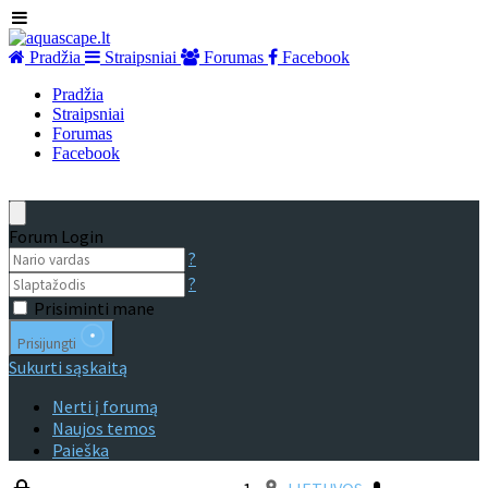
Pradžia
Straipsniai
Forumas
Facebook
Pradžia
Straipsniai
Forumas
Facebook
Forum Login
?
?
Prisiminti mane
Prisijungti
Sukurti sąskaitą
Nerti į forumą
Naujos temos
Paieška