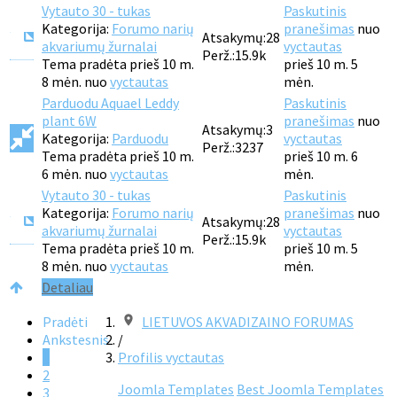
Vytauto 30 - tukas
Paskutinis
Kategorija:
Forumo narių
pranešimas
nuo
Atsakymų:
28
akvariumų žurnalai
vyctautas
Perž.:
15.9k
Tema pradėta prieš 10 m.
prieš 10 m. 5
8 mėn. nuo
vyctautas
mėn.
Parduodu Aquael Leddy
Paskutinis
plant 6W
pranešimas
nuo
Atsakymų:
3
Kategorija:
Parduodu
vyctautas
Perž.:
3237
Tema pradėta prieš 10 m.
prieš 10 m. 6
6 mėn. nuo
vyctautas
mėn.
Vytauto 30 - tukas
Paskutinis
Kategorija:
Forumo narių
pranešimas
nuo
Atsakymų:
28
akvariumų žurnalai
vyctautas
Perž.:
15.9k
Tema pradėta prieš 10 m.
prieš 10 m. 5
8 mėn. nuo
vyctautas
mėn.
Detaliau
Pradėti
LIETUVOS AKVADIZAINO FORUMAS
Ankstesnis
/
1
Profilis vyctautas
2
Joomla Templates
Best Joomla Templates
3