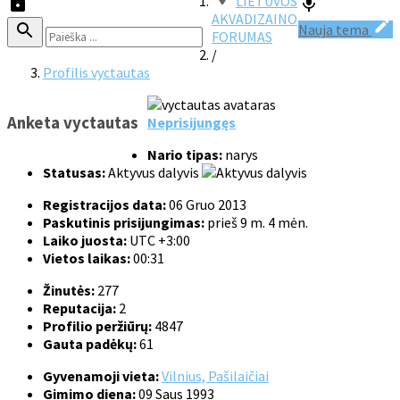
LIETUVOS
AKVADIZAINO
Nauja tema
FORUMAS
/
Profilis vyctautas
Anketa vyctautas
Neprisijungęs
Nario tipas:
narys
Statusas:
Aktyvus dalyvis
Registracijos data:
06 Gruo 2013
Paskutinis prisijungimas:
prieš 9 m. 4 mėn.
Laiko juosta:
UTC +3:00
Vietos laikas:
00:31
Žinutės:
277
Reputacija:
2
Profilio peržiūrų:
4847
Gauta padėkų:
61
Gyvenamoji vieta:
Vilnius, Pašilaičiai
Gimimo diena:
09 Saus 1993