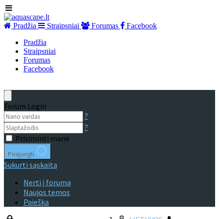
Pradžia
Straipsniai
Forumas
Facebook
Pradžia
Straipsniai
Forumas
Facebook
Forum Login
?
?
Prisiminti mane
Prisijungti
Sukurti sąskaitą
Nerti į forumą
Naujos temos
Paieška