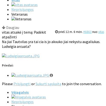
vitas
Neprisijungęs
Veteranas
Daugiau
vitas atsakė į temą: Padėkit
prieš 12 m. 6 mėn.
#6863
nuo
vitas
atpažinti
Na jiai Tautvilas yra tai cia is jo akvuko jiai nekystu augaliukas.
Ludwigia arcuata?
Priedai:
Please
Prisijungti
or
Sukurti sąskaitą
to join the conversation.
Vėjagalvis
Neprisijungęs