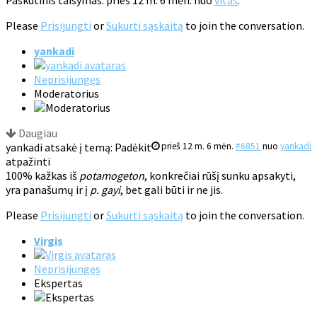
Paskutinis taisymas: prieš 12 m. 6 mėn. nuo
vitas
.
Please
Prisijungti
or
Sukurti sąskaitą
to join the conversation.
yankadi
Neprisijungęs
Moderatorius
Daugiau
yankadi atsakė į temą: Padėkit
prieš 12 m. 6 mėn.
#6851
nuo
yankadi
atpažinti
100% kažkas iš
potamogeton
, konkrečiai rūšį sunku apsakyti,
yra panašumų ir į
p. gayi
, bet gali būti ir ne jis.
Please
Prisijungti
or
Sukurti sąskaitą
to join the conversation.
Virgis
Neprisijungęs
Ekspertas