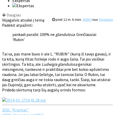
Ekspertas
Daugiau
Vėjagalvis atsakė į temą:
prieš 12 m. 6 mėn.
#6864
nuo
Vėjagalvis
Padėkit atpažinti
yankadi parašė: 100% ne
glandulosa
. Greičiausiai
'Rubin'
Tai va, pas mane buvo ir ale L. "RUBIN" (kurią iš tavęs gavau), ir
ta kita, kurią Vitas fotkėje rodo ir augo šalia. Tai jos visiškai
skirtingos. Ta kita, ale
Ludwigia glandulosa
gerokai
mėsingesnė, tankesnė ir praktiškai prie bet kokio apšvietimo
raudona. Jei jau labai šešėlyje, tai tamsiai žalia. O Rubin, tai
daug greičiau auga ir ne tokia raudona, tanki. Šiaip, kai atskirai
jas čiupinėji, gan sunku atskirti, ypač kai ne akvariume.
Pridedu skirtumą tarp šių augalų orinės formos:
250L "Krantas"
1000L "Hepatus ir VIMI"