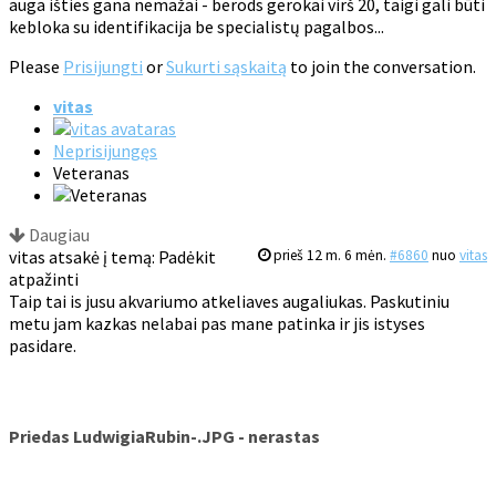
auga išties gana nemažai - berods gerokai virš 20, taigi gali būti
kebloka su identifikacija be specialistų pagalbos...
Please
Prisijungti
or
Sukurti sąskaitą
to join the conversation.
vitas
Neprisijungęs
Veteranas
Daugiau
vitas atsakė į temą: Padėkit
prieš 12 m. 6 mėn.
#6860
nuo
vitas
atpažinti
Taip tai is jusu akvariumo atkeliaves augaliukas. Paskutiniu
metu jam kazkas nelabai pas mane patinka ir jis istyses
pasidare.
Priedas LudwigiaRubin-.JPG - nerastas