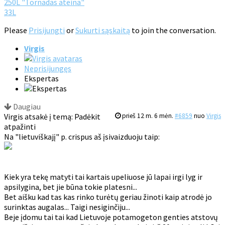
250L "Tornadas ateina"
33L
Please
Prisijungti
or
Sukurti sąskaitą
to join the conversation.
Virgis
Neprisijungęs
Ekspertas
Daugiau
Virgis atsakė į temą: Padėkit
prieš 12 m. 6 mėn.
#6859
nuo
Virgis
atpažinti
Na "lietuviškajį" p. crispus aš įsivaizduoju taip:
Kiek yra tekę matyti tai kartais upeliuose jū lapai irgi lyg ir
apsilygina, bet jie būna tokie platesni...
Bet aišku kad tas kas rinko turėtų geriau žinoti kaip atrodė jo
surinktas augalas... Taigi nesiginčiju...
Beje įdomu tai tai kad Lietuvoje potamogeton genties atstovų