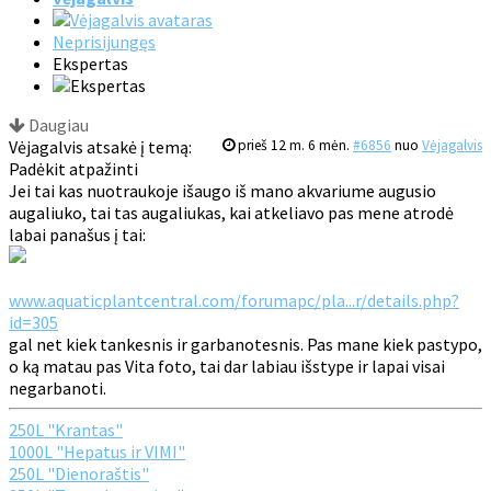
Neprisijungęs
Ekspertas
Daugiau
Vėjagalvis atsakė į temą:
prieš 12 m. 6 mėn.
#6856
nuo
Vėjagalvis
Padėkit atpažinti
Jei tai kas nuotraukoje išaugo iš mano akvariume augusio
augaliuko, tai tas augaliukas, kai atkeliavo pas mene atrodė
labai panašus į tai:
www.aquaticplantcentral.com/forumapc/pla...r/details.php?
id=305
gal net kiek tankesnis ir garbanotesnis. Pas mane kiek pastypo,
o ką matau pas Vita foto, tai dar labiau išstype ir lapai visai
negarbanoti.
250L "Krantas"
1000L "Hepatus ir VIMI"
250L "Dienoraštis"