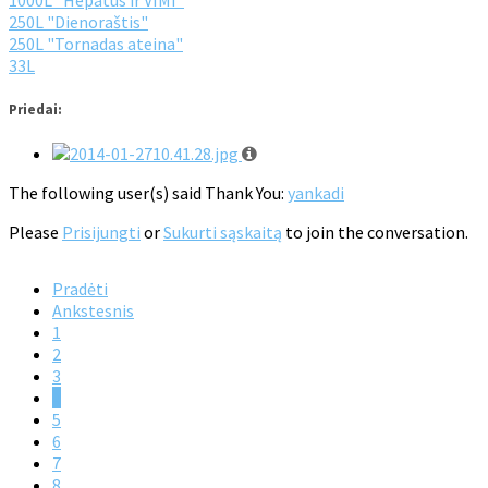
250L "Dienoraštis"
250L "Tornadas ateina"
33L
Priedai:
The following user(s) said Thank You:
yankadi
Please
Prisijungti
or
Sukurti sąskaitą
to join the conversation.
Pradėti
Ankstesnis
1
2
3
4
5
6
7
8