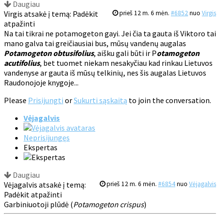
Daugiau
Virgis atsakė į temą: Padėkit
prieš 12 m. 6 mėn.
#6852
nuo
Virgis
atpažinti
Na tai tikrai ne potamogeton gayi. Jei čia ta gauta iš Viktoro tai
mano galva tai greičiausiai bus, mūsų vandenų augalas
Potamogeton obtusifolius
, aišku gali būti ir P
otamogeton
acutifolius
, bet tuomet niekam nesakyčiau kad rinkau Lietuvos
vandenyse ar gauta iš mūsų telkinių, nes šis augalas Lietuvos
Raudonojoje knygoje...
Please
Prisijungti
or
Sukurti sąskaitą
to join the conversation.
Vėjagalvis
Neprisijungęs
Ekspertas
Daugiau
Vėjagalvis atsakė į temą:
prieš 12 m. 6 mėn.
#6854
nuo
Vėjagalvis
Padėkit atpažinti
Garbiniuotoji plūdė (
Potamogeton crispus
)