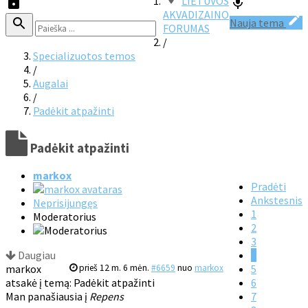
LIETUVOS
AKVADIZAINO
Nauja tema
FORUMAS
/
Specializuotos temos
/
Augalai
/
Padėkit atpažinti
Padėkit atpažinti
markox
Pradėti
Ankstesnis
Neprisijungęs
1
Moderatorius
2
3
Daugiau
4
markox
prieš 12 m. 6 mėn.
#6659
nuo
markox
5
atsakė į temą: Padėkit atpažinti
6
Man panašiausia į
Repens
7