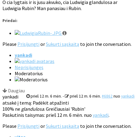
O cia lygtais ir is jusu akvuko, cia Ludwigia glandulosa ar
Ludwigia Rubin? Man panasiau i Rubin.
Priedai:
Please
Prisijungti
or
Sukurti sąskaitą
to join the conversation.
yankadi
Neprisijungęs
Moderatorius
Daugiau
yankadi
prieš 12 m. 6 mėn.
-
prieš 12 m. 6 mėn.
#6862
nuo
yankadi
atsakė į temą: Padėkit atpažinti
100% ne
glandulosa
. Greičiausiai 'Rubin'
Paskutinis taisymas: prieš 12 m. 6 mėn. nuo
yankadi
.
Please
Prisijungti
or
Sukurti sąskaitą
to join the conversation.