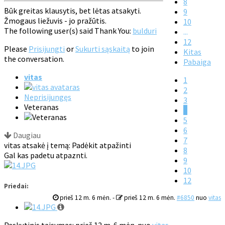
8
Būk greitas klausytis, bet lėtas atsakyti.
9
Žmogaus liežuvis - jo pražūtis.
10
The following user(s) said Thank You:
bulduri
...
12
Please
Prisijungti
or
Sukurti sąskaitą
to join
Kitas
the conversation.
Pabaiga
vitas
1
2
Neprisijungęs
3
Veteranas
4
5
6
Daugiau
7
vitas atsakė į temą: Padėkit atpažinti
8
Gal kas padetu atpaznti.
9
10
12
Priedai:
prieš 12 m. 6 mėn.
-
prieš 12 m. 6 mėn.
#6850
nuo
vitas