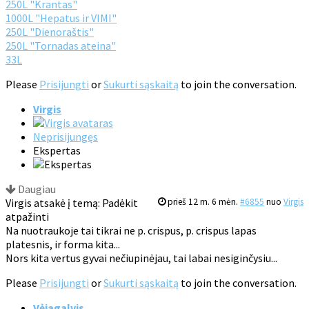
250L "Krantas"
1000L "Hepatus ir VIMI"
250L "Dienoraštis"
250L "Tornadas ateina"
33L
Please
Prisijungti
or
Sukurti sąskaitą
to join the conversation.
Virgis
Neprisijungęs
Ekspertas
Daugiau
Virgis atsakė į temą: Padėkit
prieš 12 m. 6 mėn.
#6855
nuo
Virgis
atpažinti
Na nuotraukoje tai tikrai ne p. crispus, p. crispus lapas
platesnis, ir forma kita...
Nors kita vertus gyvai nečiupinėjau, tai labai nesiginčysiu...
Please
Prisijungti
or
Sukurti sąskaitą
to join the conversation.
Vėjagalvis