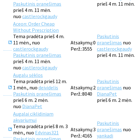
Paskutinis pranešimas
prieš 4 m. 11 mėn.
prieš 4 m. 11 mėn.
nuo
castlerockgaudy
Aceon: Order Cheap
Without Prescription
Tema pradėta prieš 4 m.
Paskutinis
11 mėn., nuo
Atsakymų:
0
pranešimas
nuo
castlerockgaudy
Perž.:
3555
castlerockgaudy
Paskutinis pranešimas
prieš 4 m. 11 mėn.
prieš 4 m. 11 mėn.
nuo
castlerockgaudy
Augalų sėklos
Tema pradėta prieš 12 m.
Paskutinis
1 mėn., nuo
deividelis
Atsakymų:
2
pranešimas
nuo
Paskutinis pranešimas
Perž.:
8040
DianaPet
prieš 6 m. 2 mėn.
prieš 6 m. 2 mėn.
nuo
DianaPet
Augalai ciklidiniam
akvariumui
Paskutinis
Tema pradėta prieš 8 m. 3
Atsakymų:
3
pranešimas
nuo
mėn., nuo
Edvinas321
Perž.:
4165
yankadi
Paskutinis pranešimas