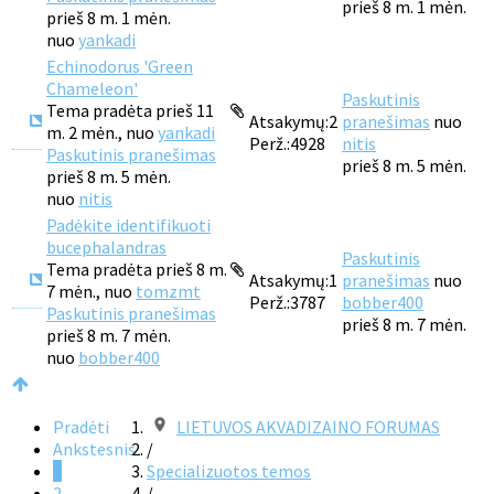
prieš 8 m. 1 mėn.
prieš 8 m. 1 mėn.
nuo
yankadi
Echinodorus 'Green
Chameleon'
Paskutinis
Tema pradėta prieš 11
Atsakymų:
2
pranešimas
nuo
m. 2 mėn., nuo
yankadi
Perž.:
4928
nitis
Paskutinis pranešimas
prieš 8 m. 5 mėn.
prieš 8 m. 5 mėn.
nuo
nitis
Padėkite identifikuoti
bucephalandras
Paskutinis
Tema pradėta prieš 8 m.
Atsakymų:
1
pranešimas
nuo
7 mėn., nuo
tomzmt
Perž.:
3787
bobber400
Paskutinis pranešimas
prieš 8 m. 7 mėn.
prieš 8 m. 7 mėn.
nuo
bobber400
Pradėti
LIETUVOS AKVADIZAINO FORUMAS
Ankstesnis
/
1
Specializuotos temos
2
/