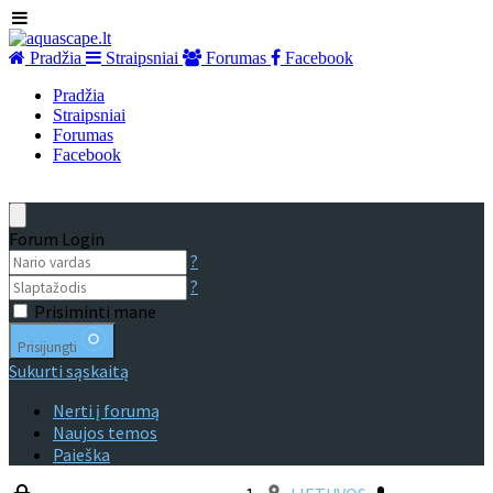
Pradžia
Straipsniai
Forumas
Facebook
Pradžia
Straipsniai
Forumas
Facebook
Forum Login
?
?
Prisiminti mane
Prisijungti
Sukurti sąskaitą
Nerti į forumą
Naujos temos
Paieška