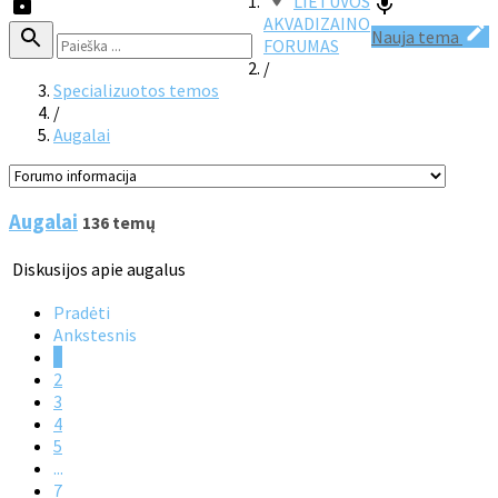
LIETUVOS
AKVADIZAINO
Nauja tema
FORUMAS
/
Specializuotos temos
/
Augalai
Augalai
136 temų
Diskusijos apie augalus
Pradėti
Ankstesnis
1
2
3
4
5
...
7