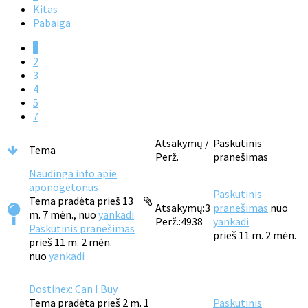
Kitas
Pabaiga
1
2
3
4
5
7
Atsakymų /
Paskutinis
Tema
Perž.
pranešimas
Naudinga info apie
aponogetonus
Paskutinis
Tema pradėta prieš 13
Atsakymų:
3
pranešimas
nuo
m. 7 mėn., nuo
yankadi
Perž.:
4938
yankadi
Paskutinis pranešimas
prieš 11 m. 2 mėn.
prieš 11 m. 2 mėn.
nuo
yankadi
Dostinex: Can I Buy
Tema pradėta prieš 2 m. 1
Paskutinis