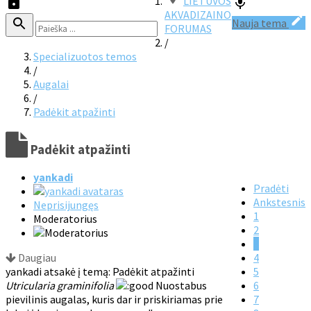
LIETUVOS
AKVADIZAINO
Nauja tema
FORUMAS
/
Specializuotos temos
/
Augalai
/
Padėkit atpažinti
Padėkit atpažinti
yankadi
Pradėti
Ankstesnis
Neprisijungęs
1
Moderatorius
2
3
Daugiau
4
yankadi atsakė į temą: Padėkit atpažinti
5
Utricularia graminifolia
Nuostabus
6
pievilinis augalas, kuris dar ir priskiriamas prie
7