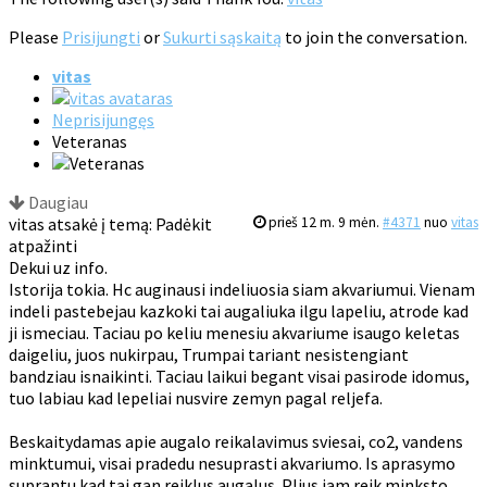
Please
Prisijungti
or
Sukurti sąskaitą
to join the conversation.
vitas
Neprisijungęs
Veteranas
Daugiau
vitas atsakė į temą: Padėkit
prieš 12 m. 9 mėn.
#4371
nuo
vitas
atpažinti
Dekui uz info.
Istorija tokia. Hc auginausi indeliuosia siam akvariumui. Vienam
indeli pastebejau kazkoki tai augaliuka ilgu lapeliu, atrode kad
ji ismeciau. Taciau po keliu menesiu akvariume isaugo keletas
daigeliu, juos nukirpau, Trumpai tariant nesistengiant
bandziau isnaikinti. Taciau laikui begant visai pasirode idomus,
tuo labiau kad lepeliai nusvire zemyn pagal reljefa.
Beskaitydamas apie augalo reikalavimus sviesai, co2, vandens
minktumui, visai pradedu nesuprasti akvariumo. Is aprasymo
suprantu kad tai gan reiklus augalus. Plius jam reik minksto