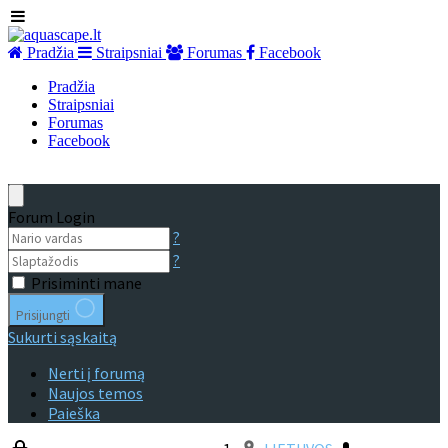
Pradžia
Straipsniai
Forumas
Facebook
Pradžia
Straipsniai
Forumas
Facebook
Forum Login
?
?
Prisiminti mane
Prisijungti
Sukurti sąskaitą
Nerti į forumą
Naujos temos
Paieška