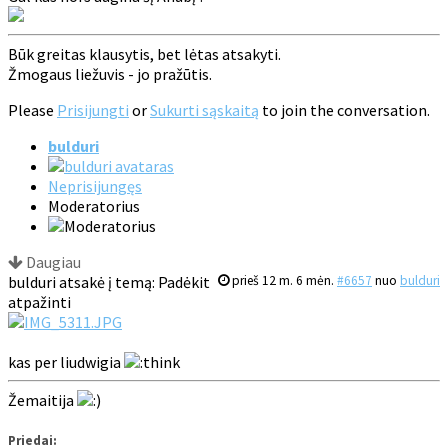
Būk greitas klausytis, bet lėtas atsakyti.
Žmogaus liežuvis - jo pražūtis.
Please
Prisijungti
or
Sukurti sąskaitą
to join the conversation.
bulduri
Neprisijungęs
Moderatorius
Daugiau
bulduri atsakė į temą: Padėkit
prieš 12 m. 6 mėn.
#6657
nuo
bulduri
atpažinti
kas per liudwigia
Žemaitija
Priedai: