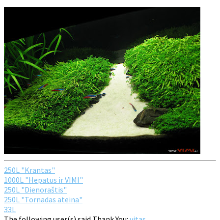
250L "Krantas"
1000L "Hepatus ir VIMI"
250L "Dienoraštis"
250L "Tornadas ateina"
33L
The following user(s) said Thank You:
vitas