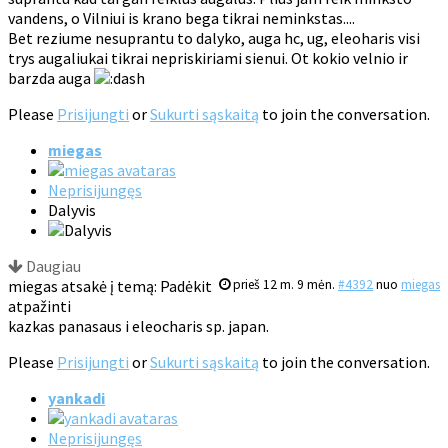
vandens, o Vilniui is krano bega tikrai neminkstas....
Bet reziume nesuprantu to dalyko, auga hc, ug, eleoharis visi
trys augaliukai tikrai nepriskiriami sienui. Ot kokio velnio ir
barzda auga
Please
Prisijungti
or
Sukurti sąskaitą
to join the conversation.
miegas
Neprisijungęs
Dalyvis
Daugiau
miegas atsakė į temą: Padėkit
prieš 12 m. 9 mėn.
#4392
nuo
miegas
atpažinti
kazkas panasaus i eleocharis sp. japan.
Please
Prisijungti
or
Sukurti sąskaitą
to join the conversation.
yankadi
Neprisijungęs