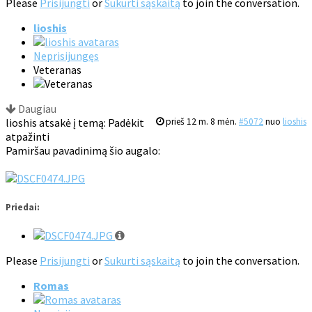
Please
Prisijungti
or
Sukurti sąskaitą
to join the conversation.
lioshis
Neprisijungęs
Veteranas
Daugiau
lioshis atsakė į temą: Padėkit
prieš 12 m. 8 mėn.
#5072
nuo
lioshis
atpažinti
Pamiršau pavadinimą šio augalo:
Priedai:
Please
Prisijungti
or
Sukurti sąskaitą
to join the conversation.
Romas