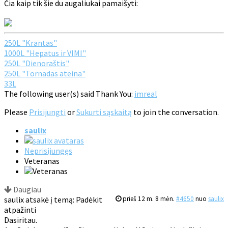
Čia kaip tik šie du augaliukai pamaišyti:
250L "Krantas"
1000L "Hepatus ir VIMI"
250L "Dienoraštis"
250L "Tornadas ateina"
33L
The following user(s) said Thank You:
imreal
Please
Prisijungti
or
Sukurti sąskaitą
to join the conversation.
saulix
Neprisijungęs
Veteranas
Daugiau
saulix atsakė į temą: Padėkit
prieš 12 m. 8 mėn.
#4650
nuo
saulix
atpažinti
Dasiritau.