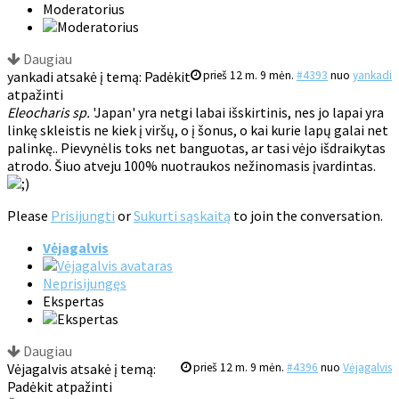
Moderatorius
Daugiau
yankadi atsakė į temą: Padėkit
prieš 12 m. 9 mėn.
#4393
nuo
yankadi
atpažinti
Eleocharis sp.
'Japan' yra netgi labai išskirtinis, nes jo lapai yra
linkę skleistis ne kiek į viršų, o į šonus, o kai kurie lapų galai net
palinkę.. Pievynėlis toks net banguotas, ar tasi vėjo išdraikytas
atrodo. Šiuo atveju 100% nuotraukos nežinomasis įvardintas.
Please
Prisijungti
or
Sukurti sąskaitą
to join the conversation.
Vėjagalvis
Neprisijungęs
Ekspertas
Daugiau
Vėjagalvis atsakė į temą:
prieš 12 m. 9 mėn.
#4396
nuo
Vėjagalvis
Padėkit atpažinti