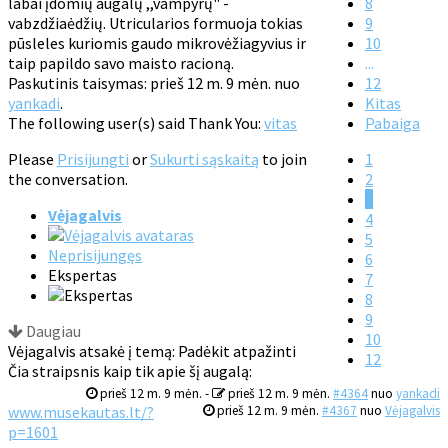
labai įdomių augalų ,,vampyrų" -
8
vabzdžiaėdžių. Utricularios formuoja tokias
9
pūsleles kuriomis gaudo mikrovėžiagyvius ir
10
taip papildo savo maisto racioną.
...
Paskutinis taisymas: prieš 12 m. 9 mėn. nuo
12
yankadi
.
Kitas
The following user(s) said Thank You:
vitas
Pabaiga
Please
Prisijungti
or
Sukurti sąskaitą
to join
1
the conversation.
2
3
Vėjagalvis
4
5
Neprisijungęs
6
Ekspertas
7
8
9
Daugiau
10
Vėjagalvis atsakė į temą: Padėkit atpažinti
12
Čia straipsnis kaip tik apie šį augalą:
prieš 12 m. 9 mėn.
-
prieš 12 m. 9 mėn.
#4364
nuo
yankadi
www.musekautas.lt/?
prieš 12 m. 9 mėn.
#4367
nuo
Vėjagalvis
p=1601