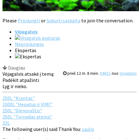
Please
Prisijungti
or
Sukurti sąskaitą
to join the conversation.
Vėjagalvis
Neprisijungęs
Ekspertas
Daugiau
Vėjagalvis atsakė į temą:
prieš 12 m. 8 mėn.
#4651
nuo
Vėjagalvis
Padėkit atpažinti
Lyg ir nieko.
250L "Krantas"
1000L "Hepatus ir VIMI"
250L "Dienoraštis"
250L "Tornadas ateina"
33L
The following user(s) said Thank You:
saulix