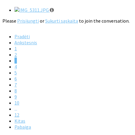
Please
Prisijungti
or
Sukurti sąskaitą
to join the conversation.
Pradėti
Ankstesnis
1
2
3
4
5
6
7
8
9
10
...
12
Kitas
Pabaiga