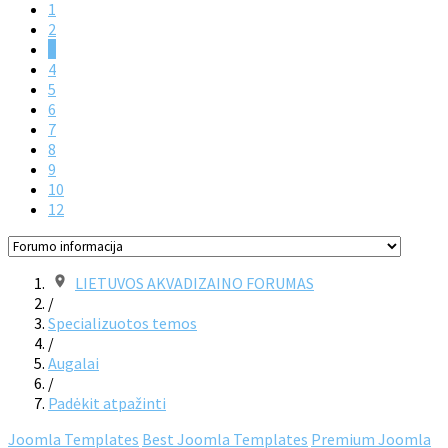
1
2
3
4
5
6
7
8
9
10
12
LIETUVOS AKVADIZAINO FORUMAS
/
Specializuotos temos
/
Augalai
/
Padėkit atpažinti
Joomla Templates
Best Joomla Templates
Premium Joomla