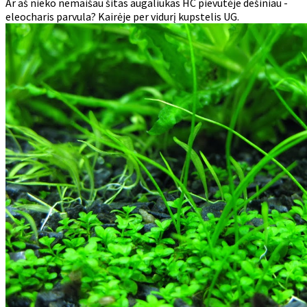
Ar aš nieko nemaišau šitas augaliukas HC pievutėje dešiniau -
eleocharis parvula? Kairėje per vidurį kupstelis UG.