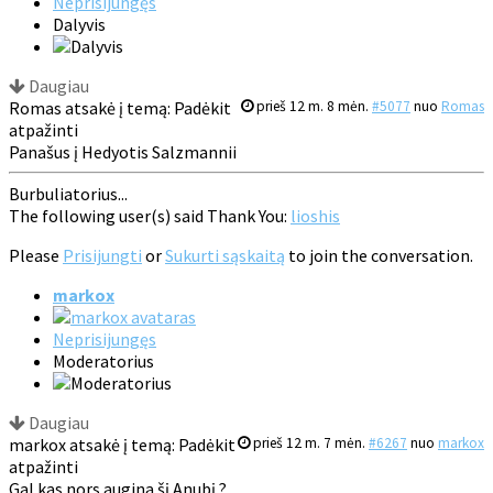
Neprisijungęs
Dalyvis
Daugiau
Romas atsakė į temą: Padėkit
prieš 12 m. 8 mėn.
#5077
nuo
Romas
atpažinti
Panašus į Hedyotis Salzmannii
Burbuliatorius...
The following user(s) said Thank You:
lioshis
Please
Prisijungti
or
Sukurti sąskaitą
to join the conversation.
markox
Neprisijungęs
Moderatorius
Daugiau
markox atsakė į temą: Padėkit
prieš 12 m. 7 mėn.
#6267
nuo
markox
atpažinti
Gal kas nors augina šį Anubį ?