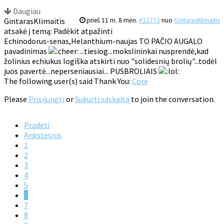
Daugiau
GintarasKlimaitis
prieš 11 m. 8 mėn.
#12773
nuo
GintarasKlimaitis
atsakė į temą: Padėkit atpažinti
Echinodorus-senas,Helanthium-naujas TO PAČIO AUGALO
pavadinimas
...tiesiog...mokslininkai nusprendė,kad
žolinius echiukus logiška atskirti nuo "solidesnių brolių"...todėl
juos pavertė...neperseniausiai... PUSBROLIAIS
The following user(s) said Thank You:
Core
Please
Prisijungti
or
Sukurti sąskaitą
to join the conversation.
Pradėti
Ankstesnis
1
2
3
4
5
6
7
8