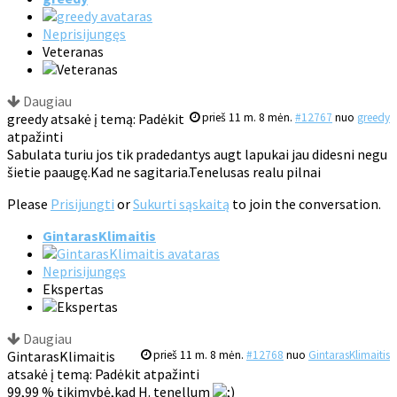
Neprisijungęs
Veteranas
Daugiau
greedy atsakė į temą: Padėkit
prieš 11 m. 8 mėn.
#12767
nuo
greedy
atpažinti
Sabulata turiu jos tik pradedantys augt lapukai jau didesni negu
šietie paaugę.Kad ne sagitaria.Tenelusas realu pilnai
Please
Prisijungti
or
Sukurti sąskaitą
to join the conversation.
GintarasKlimaitis
Neprisijungęs
Ekspertas
Daugiau
GintarasKlimaitis
prieš 11 m. 8 mėn.
#12768
nuo
GintarasKlimaitis
atsakė į temą: Padėkit atpažinti
99,99 % tikimybė,kad H. tenellum