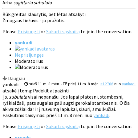
Arba
sagittaria subulata
.
Būk greitas klausytis, bet lėtas atsakyti.
Žmogaus liežuvis - jo pražūtis.
Please
Prisijungti
or
Sukurti sąskaitą
to join the conversation.
yankadi
Neprisijungęs
Moderatorius
Daugiau
yankadi
prieš 11 m. 8 mėn.
-
prieš 11 m. 8 mėn.
#12766
nuo
yankadi
atsakė į temą: Padėkit atpažinti
Į
s. subulata
visai nepanašu. Jos lapai platesni, stambesni,
ryškiai žali, pats augalas gali augti gerokai stambesnis.. O čia
akivaizdžiai dar ir į rusvumą lapiukai, siauri, smulkučiai.
Paskutinis taisymas: prieš 11 m. 8 mėn. nuo
yankadi
.
Please
Prisijungti
or
Sukurti sąskaitą
to join the conversation.
greedy