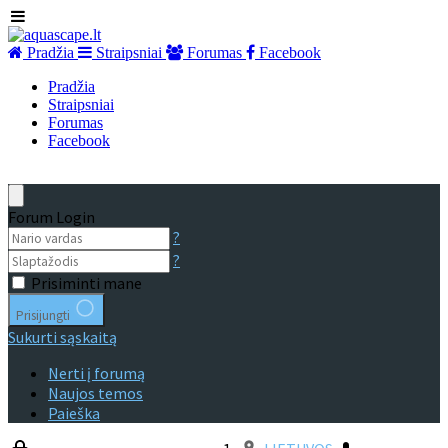
Pradžia
Straipsniai
Forumas
Facebook
Pradžia
Straipsniai
Forumas
Facebook
Forum Login
?
?
Prisiminti mane
Prisijungti
Sukurti sąskaitą
Nerti į forumą
Naujos temos
Paieška