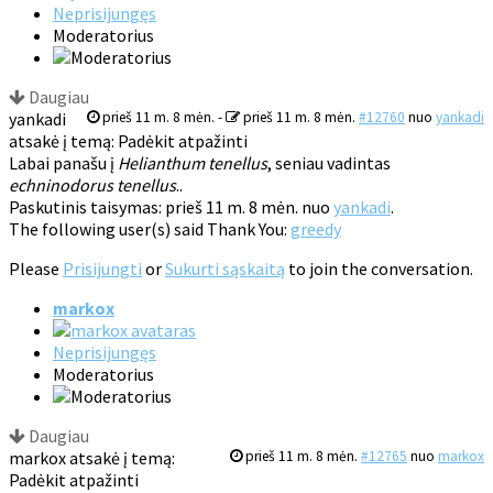
Neprisijungęs
Moderatorius
Daugiau
yankadi
prieš 11 m. 8 mėn.
-
prieš 11 m. 8 mėn.
#12760
nuo
yankadi
atsakė į temą: Padėkit atpažinti
Labai panašu į
Helianthum tenellus
, seniau vadintas
echninodorus tenellus
..
Paskutinis taisymas: prieš 11 m. 8 mėn. nuo
yankadi
.
The following user(s) said Thank You:
greedy
Please
Prisijungti
or
Sukurti sąskaitą
to join the conversation.
markox
Neprisijungęs
Moderatorius
Daugiau
markox atsakė į temą:
prieš 11 m. 8 mėn.
#12765
nuo
markox
Padėkit atpažinti