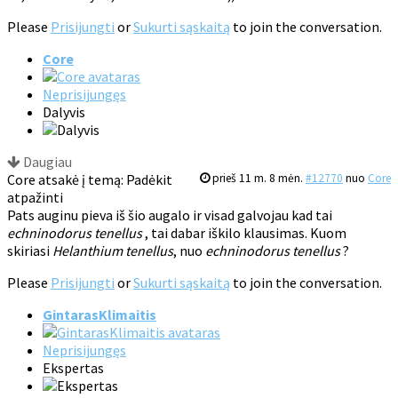
Please
Prisijungti
or
Sukurti sąskaitą
to join the conversation.
Core
Neprisijungęs
Dalyvis
Daugiau
Core atsakė į temą: Padėkit
prieš 11 m. 8 mėn.
#12770
nuo
Core
atpažinti
Pats auginu pieva iš šio augalo ir visad galvojau kad tai
echninodorus tenellus
, tai dabar iškilo klausimas. Kuom
skiriasi
Helanthium tenellus
, nuo
echninodorus tenellus
?
Please
Prisijungti
or
Sukurti sąskaitą
to join the conversation.
GintarasKlimaitis
Neprisijungęs
Ekspertas