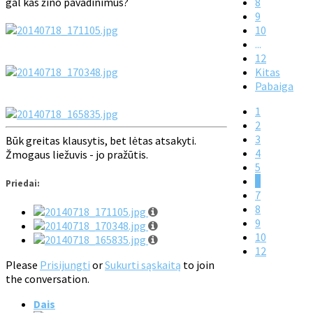
gal kas žino pavadinimus?
8
9
10
...
12
Kitas
Pabaiga
1
2
3
Būk greitas klausytis, bet lėtas atsakyti.
4
Žmogaus liežuvis - jo pražūtis.
5
6
Priedai:
7
8
9
10
12
Please
Prisijungti
or
Sukurti sąskaitą
to join
the conversation.
Dais