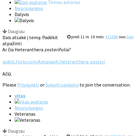
Temos autorius
Neprisijungęs
Dalyvis
Daugiau
Dais atsakė į temą: Padėkit
prieš 11 m. 10 mėn.
#11086
nuo
Dais
atpažinti
Ar čia Heteranthera zosterifolia?
public.fotki.com/AntanasK/heteranthera-zoster/
Ačiū.
Please
Prisijungti
or
Sukurti sąskaitą
to join the conversation.
vitas
Neprisijungęs
Veteranas
Daugiau