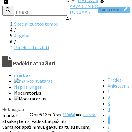
LIETUVOS
AKVADIZAINO
Nauja tema
FORUMAS
/
Specializuotos temos
/
Augalai
/
Padėkit atpažinti
Padėkit atpažinti
markox
Pradėti
Ankstesnis
Neprisijungęs
1
Moderatorius
2
3
Daugiau
4
markox
prieš 12 m. 3 sav.
#10056
nuo
markox
5
atsakė į temą: Padėkit atpažinti
6
Samanos apažinimui, gavau kartu su bucėm,
7