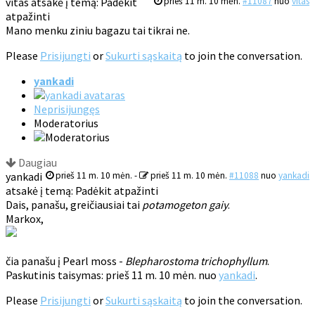
vitas atsakė į temą: Padėkit
prieš 11 m. 10 mėn.
#11087
nuo
vitas
atpažinti
Mano menku ziniu bagazu tai tikrai ne.
Please
Prisijungti
or
Sukurti sąskaitą
to join the conversation.
yankadi
Neprisijungęs
Moderatorius
Daugiau
yankadi
prieš 11 m. 10 mėn.
-
prieš 11 m. 10 mėn.
#11088
nuo
yankadi
atsakė į temą: Padėkit atpažinti
Dais, panašu, greičiausiai tai
potamogeton gaiy
.
Markox,
čia panašu į Pearl moss -
Blepharostoma trichophyllum
.
Paskutinis taisymas: prieš 11 m. 10 mėn. nuo
yankadi
.
Please
Prisijungti
or
Sukurti sąskaitą
to join the conversation.