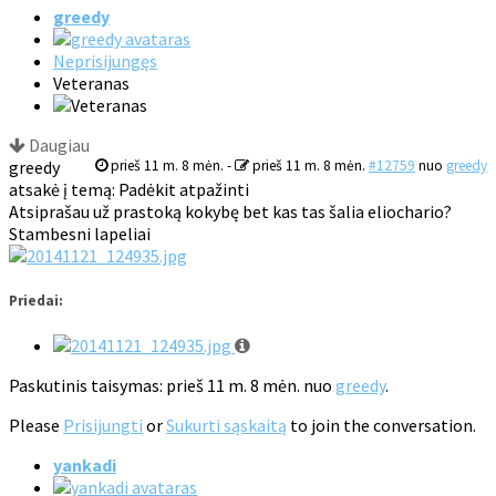
greedy
Neprisijungęs
Veteranas
Daugiau
greedy
prieš 11 m. 8 mėn.
-
prieš 11 m. 8 mėn.
#12759
nuo
greedy
atsakė į temą: Padėkit atpažinti
Atsiprašau už prastoką kokybę bet kas tas šalia eliochario?
Stambesni lapeliai
Priedai:
Paskutinis taisymas: prieš 11 m. 8 mėn. nuo
greedy
.
Please
Prisijungti
or
Sukurti sąskaitą
to join the conversation.
yankadi