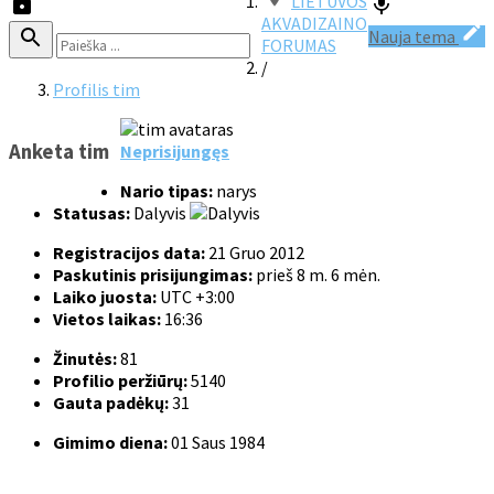
LIETUVOS
AKVADIZAINO
Nauja tema
FORUMAS
/
Profilis tim
Anketa tim
Neprisijungęs
Nario tipas:
narys
Statusas:
Dalyvis
Registracijos data:
21 Gruo 2012
Paskutinis prisijungimas:
prieš 8 m. 6 mėn.
Laiko juosta:
UTC +3:00
Vietos laikas:
16:36
Žinutės:
81
Profilio peržiūrų:
5140
Gauta padėkų:
31
Gimimo diena:
01 Saus 1984