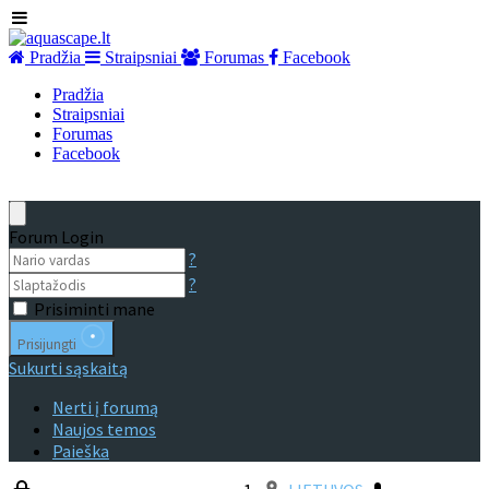
Pradžia
Straipsniai
Forumas
Facebook
Pradžia
Straipsniai
Forumas
Facebook
Forum Login
?
?
Prisiminti mane
Prisijungti
Sukurti sąskaitą
Nerti į forumą
Naujos temos
Paieška