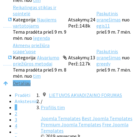
mėn. nuo
tim
Reikalingas stiklas ir
spintelė
Paskutinis
Kategorija:
Naujiems
Atsakymų:
24
pranešimas
nuo
vartotojams
Perž.:
14.8k
egis11
Tema pradėta prieš 9 m. 9
prieš 9 m. 7 mėn.
mėn. nuo
legenda
Akmenų priežiūra
scape'uose
Paskutinis
Kategorija:
Akvariumo
Atsakymų:
13
pranešimas
nuo
priežiūros metodai
Perž.:
12.7k
greedy
Tema pradėta prieš 9 m. 8
prieš 9 m. 7 mėn.
mėn. nuo
tim
Detaliau
Pradėti
LIETUVOS AKVADIZAINO FORUMAS
Ankstesnis
/
1
Profilis tim
2
Joomla Templates
Best Joomla Templates
3
Premium Joomla Templates
Free Joomla
4
Templates
...
© 2019 aquascape.lt