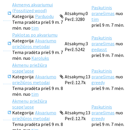
Akmenys akvariumui
Paskutinis
(Fossilized wood)
Atsakymų:
0
pranešimas
nuo
Kategorija:
Parduodu
Perž.:
3280
tim
Tema pradėta prieš 9 m. 7
prieš 9 m. 7 mėn.
mėn. nuo
tim
Paklotas po akvariumu
Paskutinis
Kategorija:
Akvariumo
Atsakymų:
3
pranešimas
nuo
priežiūros metodai
Perž.:
5242
gedasst
Tema pradėta prieš 9 m. 7
prieš 9 m. 7 mėn.
mėn. nuo
Karoluks
Akmenų priežiūra
scape'uose
Paskutinis
Kategorija:
Akvariumo
Atsakymų:
13
pranešimas
nuo
priežiūros metodai
Perž.:
12.7k
greedy
Tema pradėta prieš 9 m. 8
prieš 9 m. 7 mėn.
mėn. nuo
tim
Akmenų priežiūra
scape'uose
Paskutinis
Kategorija:
Akvariumo
Atsakymų:
13
pranešimas
nuo
priežiūros metodai
Perž.:
12.7k
greedy
Tema pradėta prieš 9 m. 8
prieš 9 m. 7 mėn.