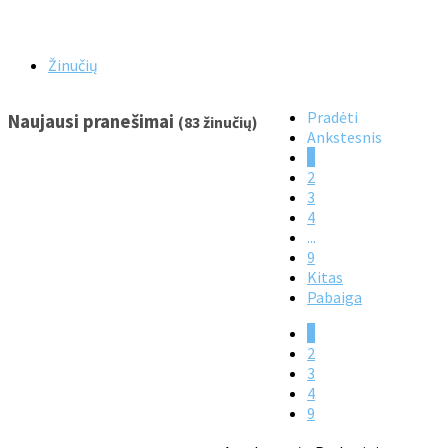
Žinučių
Pradėti
Naujausi pranešimai
(83 žinučių)
Ankstesnis
1
2
3
4
...
9
Kitas
Pabaiga
1
2
3
4
9