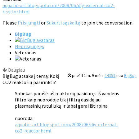
aquatic-art.blogspot.com/2008/06/diy-external-co2-
reactor.html
Please
Prisijungti
or
Sukurti sąskaitą
to join the conversation.
BigBug
Neprisijungęs
Veteranas
Daugiau
BigBug atsakė į temą: Kokį
prieš 12 m. 9 mėn.
#4359
nuo
BigBug
CO2 reaktorių pasirinkti?
Sobekas parašė: aš reaktorių pasidaręs iš vandens
filtro kaip nuorodoje tik į filtrą dasidėjau
plasmasinių rutuliukų ir labai gerai ištirpina
nuoroda:
aquatic-art.blogspot.com/2008/06/diy-external-
co2-reactor.html