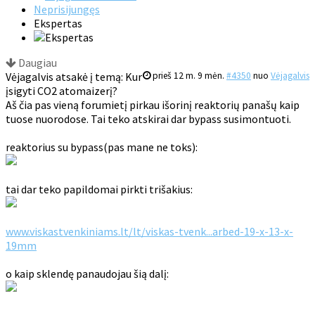
Neprisijungęs
Ekspertas
Daugiau
Vėjagalvis atsakė į temą: Kur
prieš 12 m. 9 mėn.
#4350
nuo
Vėjagalvis
įsigyti CO2 atomaizerį?
Aš čia pas vieną forumietį pirkau išorinį reaktorių panašų kaip
tuose nuorodose. Tai teko atskirai dar bypass susimontuoti.
reaktorius su bypass(pas mane ne toks):
tai dar teko papildomai pirkti trišakius:
www.viskastvenkiniams.lt/lt/viskas-tvenk...arbed-19-x-13-x-
19mm
o kaip sklendę panaudojau šią dalį: