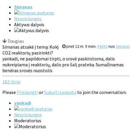
Simanas
Neprisijungęs
Aktyvus dalyvis
Daugiau
Simanas atsakė į temą: Kokį
prieš 12 m. 9 mėn.
#4369
nuo
Simanas
CO2 reaktorių pasirinkti?
yankadi, ne papildomai tirpti, o srovė paskirstoma, dalis
nukreipiama į reaktorių, dalis pro šalį prateka. Sumažinamas
bendras srovės nuostolis
162 litrai
Please
Prisijungti
or
Sukurti sąskaitą
to join the conversation.
yankadi
Neprisijungęs
Moderatorius