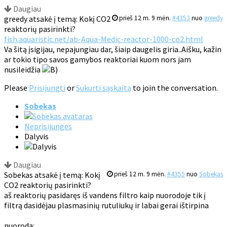
Daugiau
greedy atsakė į temą: Kokį CO2
prieš 12 m. 9 mėn.
#4353
nuo
greedy
reaktorių pasirinkti?
fish.aquaristic.net/ab-Aqua-Medic-reactor-1000-co2.html
Va šitą įsigijau, nepajungiau dar, šiaip daugelis giria..Aišku, kažin
ar tokio tipo savos gamybos reaktoriai kuom nors jam
nusileidžia
Please
Prisijungti
or
Sukurti sąskaitą
to join the conversation.
Sobekas
Neprisijungęs
Dalyvis
Daugiau
Sobekas atsakė į temą: Kokį
prieš 12 m. 9 mėn.
#4355
nuo
Sobekas
CO2 reaktorių pasirinkti?
aš reaktorių pasidaręs iš vandens filtro kaip nuorodoje tik į
filtrą dasidėjau plasmasinių rutuliukų ir labai gerai ištirpina
nuoroda: