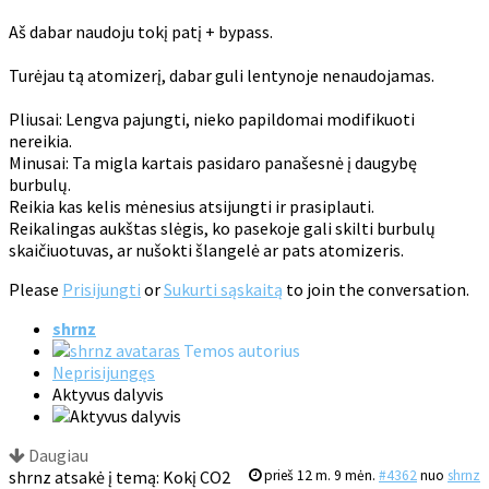
Aš dabar naudoju tokį patį + bypass.
Turėjau tą atomizerį, dabar guli lentynoje nenaudojamas.
Pliusai: Lengva pajungti, nieko papildomai modifikuoti
nereikia.
Minusai: Ta migla kartais pasidaro panašesnė į daugybę
burbulų.
Reikia kas kelis mėnesius atsijungti ir prasiplauti.
Reikalingas aukštas slėgis, ko pasekoje gali skilti burbulų
skaičiuotuvas, ar nušokti šlangelė ar pats atomizeris.
Please
Prisijungti
or
Sukurti sąskaitą
to join the conversation.
shrnz
Temos autorius
Neprisijungęs
Aktyvus dalyvis
Daugiau
shrnz atsakė į temą: Kokį CO2
prieš 12 m. 9 mėn.
#4362
nuo
shrnz