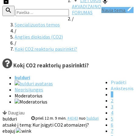
LIETUVOS
AKVADIZAINO
Nauja tema
FORUMAS
/
Specializuotos temos
/
Anglies dioksidas (CO2)
/
Kokį CO2 reaktorių pasirinkti?
Kokį CO2 reaktorių pasirinkti?
bulduri
Pradėti
Ankstesnis
Neprisijungęs
1
Moderatorius
2
3
Daugiau
4
bulduri
prieš 12 m. 9 mėn.
#4343
nuo
bulduri
5
atsakė į temą: Kur įsigyti CO2 atomaizerį?
6
ebajuj
7