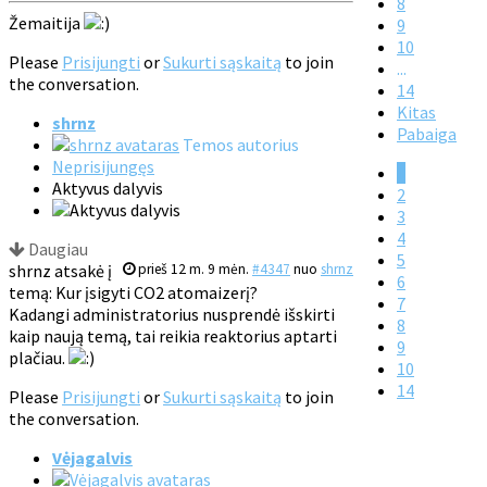
8
Žemaitija
9
10
Please
Prisijungti
or
Sukurti sąskaitą
to join
...
the conversation.
14
Kitas
shrnz
Pabaiga
Temos autorius
Neprisijungęs
1
Aktyvus dalyvis
2
3
4
Daugiau
5
shrnz atsakė į
prieš 12 m. 9 mėn.
#4347
nuo
shrnz
6
temą: Kur įsigyti CO2 atomaizerį?
7
Kadangi administratorius nusprendė išskirti
8
kaip naują temą, tai reikia reaktorius aptarti
9
plačiau.
10
14
Please
Prisijungti
or
Sukurti sąskaitą
to join
the conversation.
Vėjagalvis