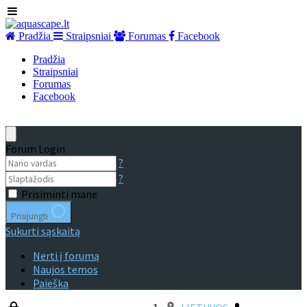
Pradžia
Straipsniai
Forumas
Facebook
Pradžia
Straipsniai
Forumas
Facebook
Forum Login
?
?
Prisiminti mane
Prisijungti
Sukurti sąskaitą
Nerti į forumą
Naujos temos
Paieška