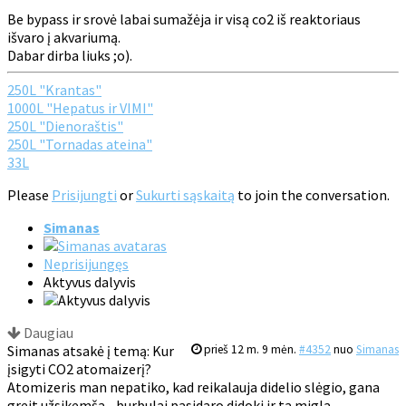
Be bypass ir srovė labai sumažėja ir visą co2 iš reaktoriaus
išvaro į akvariumą.
Dabar dirba liuks ;o).
250L "Krantas"
1000L "Hepatus ir VIMI"
250L "Dienoraštis"
250L "Tornadas ateina"
33L
Please
Prisijungti
or
Sukurti sąskaitą
to join the conversation.
Simanas
Neprisijungęs
Aktyvus dalyvis
Daugiau
Simanas atsakė į temą: Kur
prieš 12 m. 9 mėn.
#4352
nuo
Simanas
įsigyti CO2 atomaizerį?
Atomizeris man nepatiko, kad reikalauja didelio slėgio, gana
greit užsikemša - burbulai pasidaro didoki ir ta migla