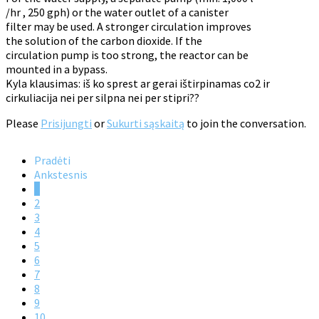
/hr , 250 gph) or the water outlet of a canister
filter may be used. A stronger circulation improves
the solution of the carbon dioxide. If the
circulation pump is too strong, the reactor can be
mounted in a bypass.
Kyla klausimas: iš ko sprest ar gerai ištirpinamas co2 ir
cirkuliacija nei per silpna nei per stipri??
Please
Prisijungti
or
Sukurti sąskaitą
to join the conversation.
Pradėti
Ankstesnis
1
2
3
4
5
6
7
8
9
10