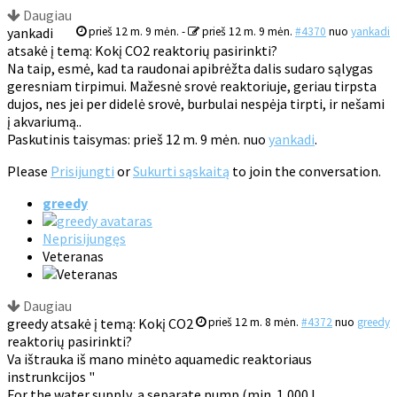
Daugiau
yankadi
prieš 12 m. 9 mėn.
-
prieš 12 m. 9 mėn.
#4370
nuo
yankadi
atsakė į temą: Kokį CO2 reaktorių pasirinkti?
Na taip, esmė, kad ta raudonai apibrėžta dalis sudaro sąlygas
geresniam tirpimui. Mažesnė srovė reaktoriuje, geriau tirpsta
dujos, nes jei per didelė srovė, burbulai nespėja tirpti, ir nešami
į akvariumą..
Paskutinis taisymas: prieš 12 m. 9 mėn. nuo
yankadi
.
Please
Prisijungti
or
Sukurti sąskaitą
to join the conversation.
greedy
Neprisijungęs
Veteranas
Daugiau
greedy atsakė į temą: Kokį CO2
prieš 12 m. 8 mėn.
#4372
nuo
greedy
reaktorių pasirinkti?
Va ištrauka iš mano minėto aquamedic reaktoriaus
instrunkcijos "
For the water supply, a separate pump (min. 1,000 l