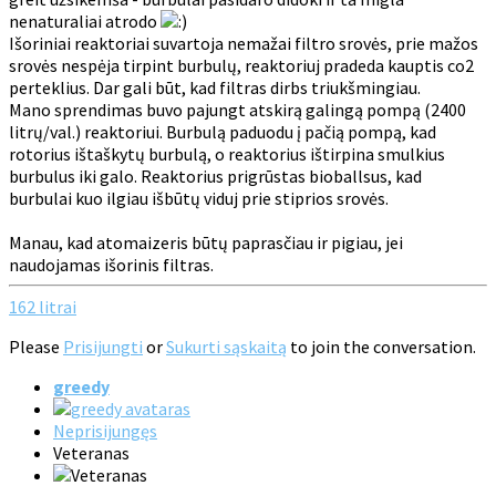
nenaturaliai atrodo
Išoriniai reaktoriai suvartoja nemažai filtro srovės, prie mažos
srovės nespėja tirpint burbulų, reaktoriuj pradeda kauptis co2
perteklius. Dar gali būt, kad filtras dirbs triukšmingiau.
Mano sprendimas buvo pajungt atskirą galingą pompą (2400
litrų/val.) reaktoriui. Burbulą paduodu į pačią pompą, kad
rotorius ištaškytų burbulą, o reaktorius ištirpina smulkius
burbulus iki galo. Reaktorius prigrūstas bioballsus, kad
burbulai kuo ilgiau išbūtų viduj prie stiprios srovės.
Manau, kad atomaizeris būtų paprasčiau ir pigiau, jei
naudojamas išorinis filtras.
162 litrai
Please
Prisijungti
or
Sukurti sąskaitą
to join the conversation.
greedy
Neprisijungęs
Veteranas