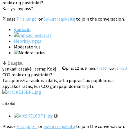
reaktorių pasirinkti?
Kas yra bypass?
Please
Prisijungti
or
Sukurti sąskaitą
to join the conversation.
yankadi
Neprisijungęs
Moderatorius
Daugiau
yankadi atsakė į temą: Kokį
prieš 12 m. 9 mėn.
#4366
nuo
yankadi
CO2 reaktorių pasirinkti?
Tai apibrėžta raudonai dalis, arba paprasčiau papildomas
apytakos ratas, kur CO2 gali papildomai tirpti.
Priedai:
Please
Prisijungti
or
Sukurti sąskaitą
to join the conversation.