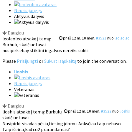
Neprisijungęs
Aktyvus dalyvis
Daugiau
leoleoleo atsakė į temą:
prieš 12 m. 10 mėn.
#3521
nuo
leoleoleo
Burbulų skaičiuotuvai
nusipirk ebay stiklini ir galvos nereiks sukti
Please
Prisijungti
or
Sukurti sąskaitą
to join the conversation.
lioshis
Neprisijungęs
Veteranas
Daugiau
lioshis atsakė į temą: Burbulų
prieš 12 m. 10 mėn.
#3522
nuo
lioshis
skaičiuotuvai
Nusipirkt visada spėsiu,tiesiog įdomu. Anksčiau taip nebuvo.
Taip išeina,kad co2 prarandamas?