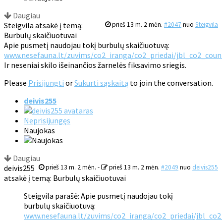
Daugiau
Steigvila atsakė į temą:
prieš 13 m. 2 mėn.
#2047
nuo
Steigvila
Burbulų skaičiuotuvai
Apie pusmetį naudojau tokį burbulų skaičiuotuvą:
www.nesefauna.lt/zuvims/co2_iranga/co2_priedai/jbl_co2_coun
Ir neseniai skilo išeinančios žarnelės fiksavimo sriegis.
Please
Prisijungti
or
Sukurti sąskaitą
to join the conversation.
deivis255
Neprisijungęs
Naujokas
Daugiau
deivis255
prieš 13 m. 2 mėn.
-
prieš 13 m. 2 mėn.
#2049
nuo
deivis255
atsakė į temą: Burbulų skaičiuotuvai
Steigvila parašė: Apie pusmetį naudojau tokį
burbulų skaičiuotuvą:
www.nesefauna.lt/zuvims/co2_iranga/co2_priedai/jbl_co