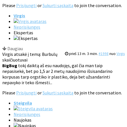
Please
Prisijungti
or
Sukurti sąskaitą
to join the conversation.
Virgis
Neprisijungęs
Ekspertas
Daugiau
Virgis atsakė į temą: Burbulų
prieš 13 m. 3 mėn.
#1998
nuo
Virgis
skaičiuotuvai
BigBug
tokį daiktą aš esu naudojęs, gal čia man taip
nepasisekė, bet po 1,5 ar 2 metų naudojimo išsisandarino
korpusas tarp orgstiko ir plastiko, deja bet užsandarinti
nepavyko ir teko išmesti...
Please
Prisijungti
or
Sukurti sąskaitą
to join the conversation.
Steigvila
Neprisijungęs
Naujokas