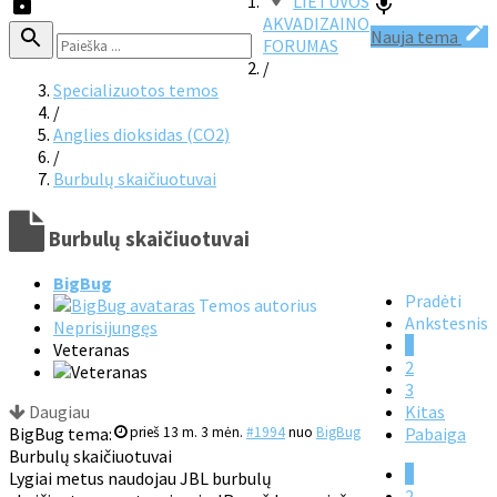
LIETUVOS
AKVADIZAINO
Nauja tema
FORUMAS
/
Specializuotos temos
/
Anglies dioksidas (CO2)
/
Burbulų skaičiuotuvai
Burbulų skaičiuotuvai
BigBug
Pradėti
Temos autorius
Ankstesnis
Neprisijungęs
1
Veteranas
2
3
Daugiau
Kitas
BigBug tema:
prieš 13 m. 3 mėn.
#1994
nuo
BigBug
Pabaiga
Burbulų skaičiuotuvai
1
Lygiai metus naudojau JBL burbulų
2