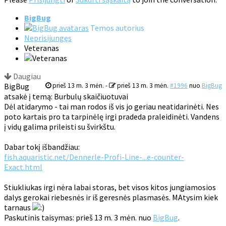
BigBug
Temos autorius
Neprisijungęs
Veteranas
Daugiau
BigBug
prieš 13 m. 3 mėn.
-
prieš 13 m. 3 mėn.
#1996
nuo
BigBug
atsakė į temą: Burbulų skaičiuotuvai
Dėl atidarymo - tai man rodos iš vis jo geriau neatidarinėti. Nes
poto kartais pro ta tarpinėlę irgi pradeda praleidinėti. Vandens
į vidų galima prileisti su švirkštu.
Dabar tokį išbandžiau:
fish.aquaristic.net/Dennerle-Profi-Line-...e-counter-
Exact.html
Stiukliukas irgi nėra labai storas, bet visos kitos jungiamosios
dalys gerokai riebesnės ir iš geresnės plasmasės. MAtysim kiek
tarnaus
Paskutinis taisymas: prieš 13 m. 3 mėn. nuo
BigBug
.