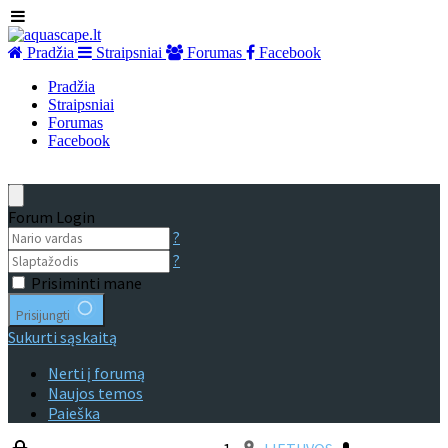
Pradžia
Straipsniai
Forumas
Facebook
Pradžia
Straipsniai
Forumas
Facebook
Forum Login
?
?
Prisiminti mane
Prisijungti
Sukurti sąskaitą
Nerti į forumą
Naujos temos
Paieška