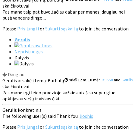
skaičiuotuvai
Pas mane taip pat buvo,tačiau dabar per mėnesį daugiau nei
pusė vandens dingo....
Please
Prisijungti
or
Sukurti sąskaitą
to join the conversation.
Gerulis
Neprisijungęs
Dalyvis
Daugiau
Gerulis atsakė į temą: Burbulų
prieš 12 m. 10 mėn.
#3550
nuo
Gerulis
skaičiuotuvai
Pas mane irgi leido pradzioje kažkiek ai aš su super glue
apklijavau viršų ir viskas čiki.
Gerulis konkretinis
The following user(s) said Thank You:
lioshis
Please
Prisijungti
or
Sukurti sąskaitą
to join the conversation.