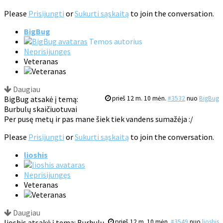
Please
Prisijungti
or
Sukurti sąskaitą
to join the conversation.
BigBug
Temos autorius
Neprisijungęs
Veteranas
Daugiau
BigBug atsakė į temą:
prieš 12 m. 10 mėn.
#3532
nuo
BigBug
Burbulų skaičiuotuvai
Per pusę metų ir pas mane šiek tiek vandens sumažėja :/
Please
Prisijungti
or
Sukurti sąskaitą
to join the conversation.
lioshis
Neprisijungęs
Veteranas
Daugiau
lioshis atsakė į temą: Burbulų
prieš 12 m. 10 mėn.
#3549
nuo
lioshis