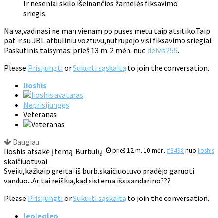
Ir neseniai skilo išeinančios žarnelės fiksavimo
sriegis.
Na va,vadinasi ne man vienam po puses metu taip atsitiko.Taip
pat ir su JBL atbuliniu voztuvu,nutrupejo visi fiksavimo sriegiai.
Paskutinis taisymas: prieš 13 m. 2 mėn. nuo
deivis255
.
Please
Prisijungti
or
Sukurti sąskaitą
to join the conversation.
lioshis
Neprisijungęs
Veteranas
Daugiau
lioshis atsakė į temą: Burbulų
prieš 12 m. 10 mėn.
#3498
nuo
lioshis
skaičiuotuvai
Sveiki,kažkaip greitai iš burb.skaičiuotuvo pradėjo garuoti
vanduo...Ar tai reiškia,kad sistema išsisandarino???
Please
Prisijungti
or
Sukurti sąskaitą
to join the conversation.
leoleoleo