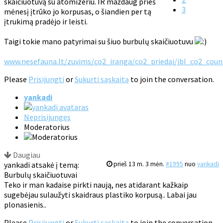
skaičiuotuvą su atomizeriu. IR maždaug prieš
3
mėnesį įtrūko jo korpusas, o šiandien per tą
įtrukimą pradėjo ir leisti.
Taigi tokie mano patyrimai su šiuo burbulų skaičiuotuvu
www.nesefauna.lt/zuvims/co2_iranga/co2_priedai/jbl_co2_coun
Please
Prisijungti
or
Sukurti sąskaitą
to join the conversation.
yankadi
Neprisijungęs
Moderatorius
Daugiau
yankadi atsakė į temą:
prieš 13 m. 3 mėn.
#1995
nuo
yankadi
Burbulų skaičiuotuvai
Teko ir man kadaise pirkti naują, nes atidarant kažkaip
sugebėjau sulaužyti skaidraus plastiko korpusą.. Labai jau
plonasienis..
Please
Prisijungti
or
Sukurti sąskaitą
to join the conversation.