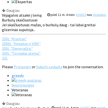
Daugiau
Vėjagalvis atsakė į temą:
prieš 11 m. 4 mėn.
#16652
nuo
Vėjagalvis
Burbulų skaičiuotuvai
Jei skaičiuotuvas mažas, o burbulų daug - tai labai greitai
glicerinas suputoja...
250L "Krantas"
1000L "Hepatus ir VIMI"
250L "Dienoraštis"
250L "Tornadas ateina"
33L
Please
Prisijungti
or
Sukurti sąskaitą
to join the conversation.
greedy
Neprisijungęs
Veteranas
Daugiau
prieš 11 m. 4 mėn.
#16653
nuo
greedy