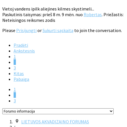
Vietoj vandens ipilk aliejines kilmes skystimeli...
Paskutinis taisymas: prieš 8 m. 9 mėn. nuo
Robertas
. Priežastis:
Neteisingos reiksmes zodis
Please
Prisijungti
or
Sukurti sąskaitą
to join the conversation.
Pradėti
Ankstesnis
1
2
3
Kitas
Pabaiga
1
2
3
LIETUVOS AKVADIZAINO FORUMAS