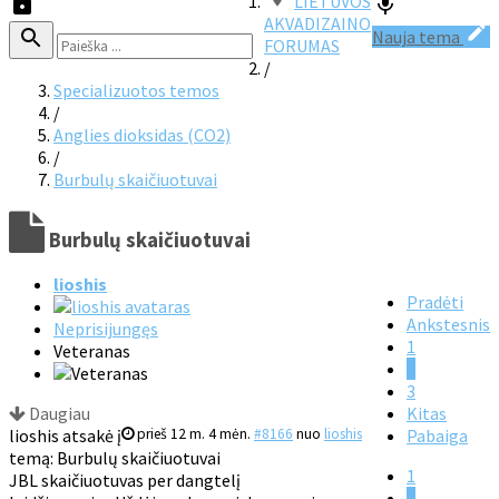
LIETUVOS
AKVADIZAINO
Nauja tema
FORUMAS
/
Specializuotos temos
/
Anglies dioksidas (CO2)
/
Burbulų skaičiuotuvai
Burbulų skaičiuotuvai
lioshis
Pradėti
Ankstesnis
Neprisijungęs
1
Veteranas
2
3
Daugiau
Kitas
lioshis atsakė į
prieš 12 m. 4 mėn.
#8166
nuo
lioshis
Pabaiga
temą: Burbulų skaičiuotuvai
1
JBL skaičiuotuvas per dangtelį
2