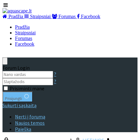
Pradžia
Straipsniai
Forumas
Facebook
Pradžia
Straipsniai
Forumas
Facebook
Forum Login
?
?
Prisiminti mane
Prisijungti
Sukurti sąskaitą
Nerti į forumą
Naujos temos
Paieška