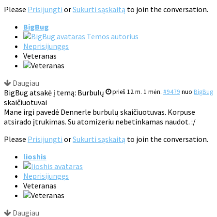
Please
Prisijungti
or
Sukurti sąskaitą
to join the conversation.
BigBug
Temos autorius
Neprisijungęs
Veteranas
Daugiau
BigBug atsakė į temą: Burbulų
prieš 12 m. 1 mėn.
#9479
nuo
BigBug
skaičiuotuvai
Mane irgi pavedė Dennerle burbulų skaičiuotuvas. Korpuse
atsirado įtrukimas. Su atomizeriu nebetinkamas naudot. :/
Please
Prisijungti
or
Sukurti sąskaitą
to join the conversation.
lioshis
Neprisijungęs
Veteranas
Daugiau