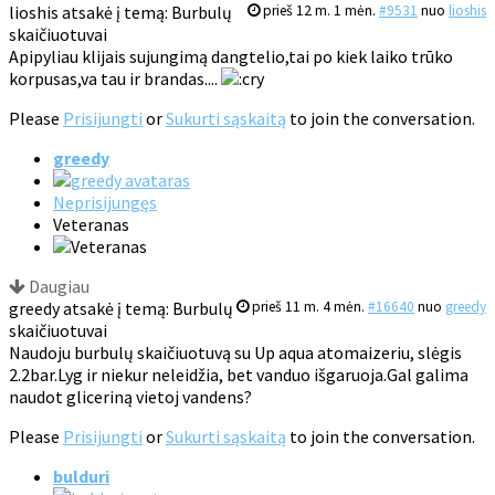
lioshis atsakė į temą: Burbulų
prieš 12 m. 1 mėn.
#9531
nuo
lioshis
skaičiuotuvai
Apipyliau klijais sujungimą dangtelio,tai po kiek laiko trūko
korpusas,va tau ir brandas....
Please
Prisijungti
or
Sukurti sąskaitą
to join the conversation.
greedy
Neprisijungęs
Veteranas
Daugiau
greedy atsakė į temą: Burbulų
prieš 11 m. 4 mėn.
#16640
nuo
greedy
skaičiuotuvai
Naudoju burbulų skaičiuotuvą su Up aqua atomaizeriu, slėgis
2.2bar.Lyg ir niekur neleidžia, bet vanduo išgaruoja.Gal galima
naudot gliceriną vietoj vandens?
Please
Prisijungti
or
Sukurti sąskaitą
to join the conversation.
bulduri