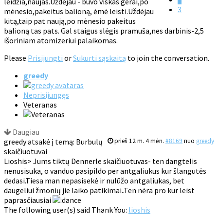
leidžia,naujas.Uždėjau - buvo viskas gerai,po
3
mėnesio,pakeitus balioną, ėmė leisti.Uždėjau
kitą,taip pat naują,po mėnesio pakeitus
balioną tas pats. Gal staigus slėgis pramuša,nes darbinis-2,5
išoriniam atomizeriui palaikomas.
Please
Prisijungti
or
Sukurti sąskaitą
to join the conversation.
greedy
Neprisijungęs
Veteranas
Daugiau
greedy atsakė į temą: Burbulų
prieš 12 m. 4 mėn.
#8169
nuo
greedy
skaičiuotuvai
Lioshis> Jums tiktų Dennerle skaičiuotuvas- ten dangtelis
nenusisuka, o vanduo pasipildo per antgaliukus kur šlangutės
dedasi.Tiesa man nepasisekė ir nulūžo antgaliukas, bet
daugeliui žmonių jie laiko patikimai..Ten nėra pro kur leist
paprasčiausiai
The following user(s) said Thank You:
lioshis