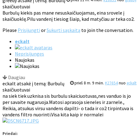
greedy atsakė į temą: Burbulų
skaičiuotuvai
Burbulų kiekis pas mane nesuskaičiuojamas, eina srovele į
skaičiuoklę.Pilu vandenį tiesiog šiaip, kad matyčiau ar teka co2.
Please
Prisijungti
or
Sukurti sąskaitą
to join the conversation.
eckalt
Neprisijungęs
Naujokas
Daugiau
eckalt atsakė į temą: Burbulų
prieš 8 m. 9 mėn.
#27654
nuo
eckalt
skaičiuotuvai
na siek tiek uzknisa sis burbulu skaiciuotuvas,nes vanduo is jo
per savaite nugaruoja.Matosi aprasoja sieneles ir zarnele.,
Reikia, atsukus virsu vandens dapilti- o tada ir co2 tirpintuva is
vandens filtro nuorinti.Visa kita kaip ir normalei
Priedai: