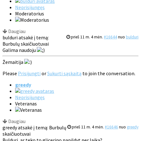
Neprisijungęs
Moderatorius
Daugiau
bulduri atsakė į temą:
prieš 11 m. 4 mėn.
#16644
nuo
bulduri
Burbulų skaičiuotuvai
Galima naudoju
Žemaitija
Please
Prisijungti
or
Sukurti sąskaitą
to join the conversation.
greedy
Neprisijungęs
Veteranas
Daugiau
greedy atsakė į temą: Burbulų
prieš 11 m. 4 mėn.
#16646
nuo
greedy
skaičiuotuvai
Bulduri, ar teko to glicerino papildyt per laiką?