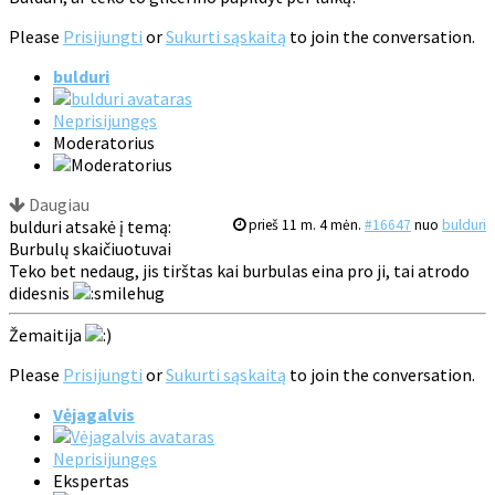
Please
Prisijungti
or
Sukurti sąskaitą
to join the conversation.
bulduri
Neprisijungęs
Moderatorius
Daugiau
bulduri atsakė į temą:
prieš 11 m. 4 mėn.
#16647
nuo
bulduri
Burbulų skaičiuotuvai
Teko bet nedaug, jis tirštas kai burbulas eina pro ji, tai atrodo
didesnis
Žemaitija
Please
Prisijungti
or
Sukurti sąskaitą
to join the conversation.
Vėjagalvis
Neprisijungęs
Ekspertas