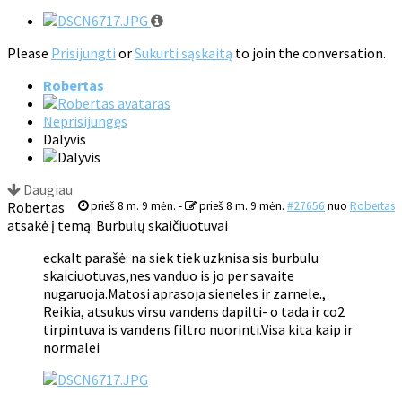
Please
Prisijungti
or
Sukurti sąskaitą
to join the conversation.
Robertas
Neprisijungęs
Dalyvis
Daugiau
Robertas
prieš 8 m. 9 mėn.
-
prieš 8 m. 9 mėn.
#27656
nuo
Robertas
atsakė į temą: Burbulų skaičiuotuvai
eckalt parašė: na siek tiek uzknisa sis burbulu
skaiciuotuvas,nes vanduo is jo per savaite
nugaruoja.Matosi aprasoja sieneles ir zarnele.,
Reikia, atsukus virsu vandens dapilti- o tada ir co2
tirpintuva is vandens filtro nuorinti.Visa kita kaip ir
normalei