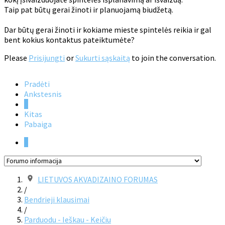
Taip pat būtų gerai žinoti ir planuojamą biudžetą.
Dar būtų gerai žinoti ir kokiame mieste spintelės reikia ir gal
bent kokius kontaktus pateiktumėte?
Please
Prisijungti
or
Sukurti sąskaitą
to join the conversation.
Pradėti
Ankstesnis
1
Kitas
Pabaiga
1
LIETUVOS AKVADIZAINO FORUMAS
/
Bendrieji klausimai
/
Parduodu - Ieškau - Keičiu