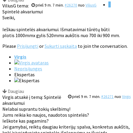
1
ViliusG tema:
prieš 9 m. 7 mėn.
#26270
nuo
ViliusG
Spintelė akvariumui
Sveiki,
Ieškau spintelės akvariumui. Išmatavimai tūrėtų būti:
plotis 1000mmx gylis 520mmx aukštis nuo 700 iki 900 mm.
Please
Prisijungti
or
Sukurti sąskaitą
to join the conversation.
Virgis
Neprisijungęs
Ekspertas
Daugiau
Virgis atsakė į temą: Spintelė
prieš 9 m. 7 mėn.
#26271
nuo
Virgis
akvariumui
Nelabai suprantu tokių skelbimų!
Jums reikia ko naujos, naudotos spintelės?
Ieškote kas pagamins?
Jei gamybai, reiktų daugiau kriterijų: spalva, konkretus aukštis,
kokį įsivaizduojate spintelės išplanavimą ar išvaizdą.