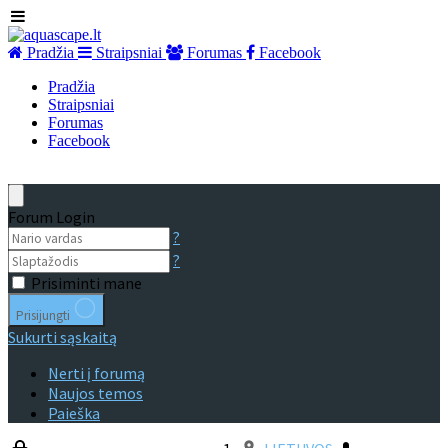
Pradžia
Straipsniai
Forumas
Facebook
Pradžia
Straipsniai
Forumas
Facebook
Forum Login
?
?
Prisiminti mane
Prisijungti
Sukurti sąskaitą
Nerti į forumą
Naujos temos
Paieška