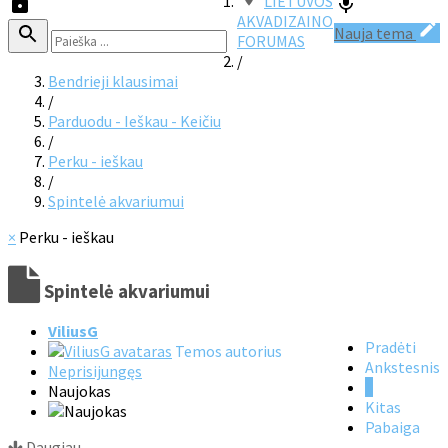
LIETUVOS
AKVADIZAINO
Nauja tema
FORUMAS
/
Bendrieji klausimai
/
Parduodu - Ieškau - Keičiu
/
Perku - ieškau
/
Spintelė akvariumui
×
Perku - ieškau
Spintelė akvariumui
ViliusG
Pradėti
Temos autorius
Ankstesnis
Neprisijungęs
1
Naujokas
Kitas
Pabaiga
Daugiau