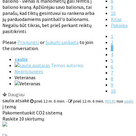
baliono - vienas iš manometrų gali remtis į
8
baliono kraną. Apžiūrėjau savo balionus, tai
9
panašu, kad tiktų gesintuvui su rankena arba
10
jų parduodamiems paintball'o balionams.
Kitas
Negaliu būt tikras, bet prieš perkant reiktų
Pabaiga
pasitikrinti.
1
Please
Prisijungti
or
Sukurti sąskaitą
to join
2
the conversation.
3
4
saulix
5
Temos autorius
6
Neprisijungęs
7
Veteranas
8
9
10
Daugiau
saulix atsakė
prieš 12 m. 6 mėn.
-
prieš 12 m. 6 mėn.
#6543
nuo
saulix
į temą:
Pakomentuokit CO2 sistemą
Raskite 10 skirtumų: