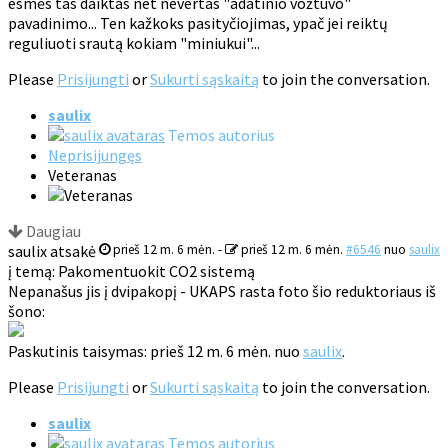
esmės tas daiktas net nevertas "adatinio vožtuvo"
pavadinimo... Ten kažkoks pasityčiojimas, ypač jei reiktų
reguliuoti srautą kokiam "miniukui"...
Please
Prisijungti
or
Sukurti sąskaitą
to join the conversation.
saulix
Temos autorius
Neprisijungęs
Veteranas
Daugiau
saulix atsakė
prieš 12 m. 6 mėn.
-
prieš 12 m. 6 mėn.
#6546
nuo
saulix
į temą: Pakomentuokit CO2 sistemą
Nepanašus jis į dvipakopį - UKAPS rasta foto šio reduktoriaus iš
šono:
Paskutinis taisymas: prieš 12 m. 6 mėn. nuo
saulix
.
Please
Prisijungti
or
Sukurti sąskaitą
to join the conversation.
saulix
Temos autorius