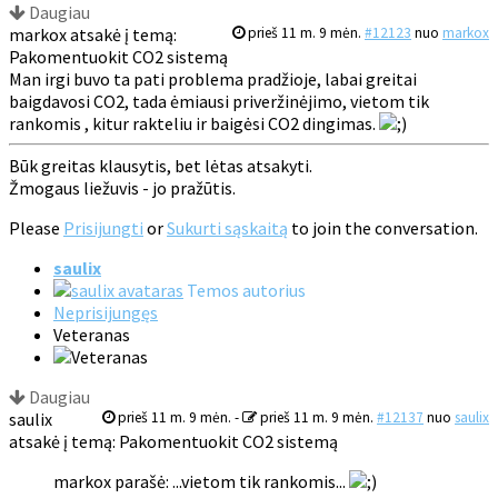
Daugiau
markox atsakė į temą:
prieš 11 m. 9 mėn.
#12123
nuo
markox
Pakomentuokit CO2 sistemą
Man irgi buvo ta pati problema pradžioje, labai greitai
baigdavosi CO2, tada ėmiausi priveržinėjimo, vietom tik
rankomis , kitur rakteliu ir baigėsi CO2 dingimas.
Būk greitas klausytis, bet lėtas atsakyti.
Žmogaus liežuvis - jo pražūtis.
Please
Prisijungti
or
Sukurti sąskaitą
to join the conversation.
saulix
Temos autorius
Neprisijungęs
Veteranas
Daugiau
saulix
prieš 11 m. 9 mėn.
-
prieš 11 m. 9 mėn.
#12137
nuo
saulix
atsakė į temą: Pakomentuokit CO2 sistemą
markox parašė: ...vietom tik rankomis...