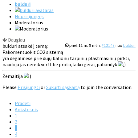
bulduri
Neprisijungęs
Moderatorius
Daugiau
bulduri atsakė į temą:
prieš 11 m. 9 mėn.
#12149
nuo
bulduri
Pakomentuokit CO2 sistemą
yra degalinėse prie dujų balionų tarpinių plastmasinių pirkti,
naudoju jas nereik veržt be proto,laiko gerai, pabandyk
Žemaitija
Please
Prisijungti
or
Sukurti sąskaitą
to join the conversation.
Pradėti
Ankstesnis
1
2
3
4