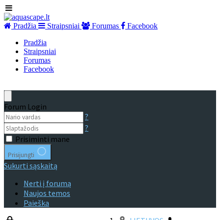
Pradžia
Straipsniai
Forumas
Facebook
Pradžia
Straipsniai
Forumas
Facebook
Forum Login
?
?
Prisiminti mane
Prisijungti
Sukurti sąskaitą
Nerti į forumą
Naujos temos
Paieška