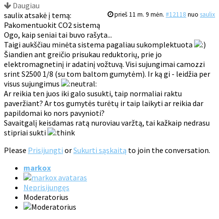
Daugiau
saulix atsakė į temą:
prieš 11 m. 9 mėn.
#12118
nuo
saulix
Pakomentuokit CO2 sistemą
Ogo, kaip seniai tai buvo rašyta...
Taigi aukščiau minėta sistema pagaliau sukomplektuota
Šiandien ant greičio prisukau reduktorių, prie jo
elektromagnetinį ir adatinį vožtuvą. Visi sujungimai camozzi
srint S2500 1/8 (su tom baltom gumytėm). Ir ką gi - leidžia per
visus sujungimus
Ar reikia ten juos iki galo susukti, taip normaliai raktu
paveržiant? Ar tos gumytės turėtų ir taip laikyti ar reikia dar
papildomai ko nors pavynioti?
Savaitgalį keisdamas ratą nuroviau varžtą, tai kažkaip nedrasu
stipriai sukti
Please
Prisijungti
or
Sukurti sąskaitą
to join the conversation.
markox
Neprisijungęs
Moderatorius