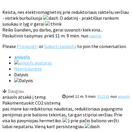
Keista, nes elektromagnetinį prie reduktoriaus rakteliu veržiau
- vistiek burbuliuoja
. O adatinį - praktiškai rankom
susukau ir lyg ir gerai
Reiks šiandien, po darbo, gerai suvanoti kiek eina...
Paskutinis taisymas: prieš 11 m. 9 mėn. nuo
saulix
.
Please
Prisijungti
or
Sukurti sąskaitą
to join the conversation.
aniuols
Neprisijungęs
Dalyvis
Daugiau
aniuols atsakė į temą:
prieš 11 m. 9 mėn.
#12141
nuo
aniuols
Pakomentuokit CO2 sistemą
pas mane kai reduktorius naudotas, reduktoriaus pajungimo
perėjimas prie baliono tekintas, tai gan stipriai veržiau. Prie
visa ko pavyniojau hermetiko.
prie pačio baliono veržti
labai nepatariu. Vieną kart persistengiau