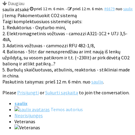
Daugiau
saulix atsakė
prieš 12 m. 6 mėn.
-
prieš 12 m. 6 mėn.
#6679
nuo
saulix
į temą: Pakomentuokit CO2 sistemą
Taigi komplektuosiuos sistemėlę pats:
1. Reduktorius - Oxyturbo mini,
2. Elektromagnetinis vožtuvas - camozzi A321-1C2 + U7J 3,5-
4VA,
3. Adatinis vožtuvas - cammozzi RFU 482-1/8,
4. Balionas - 5ltr: dar nenusprendžiau ar imt naują iš lenkų
užpildytą, su vosom patikrom ir t.t. (~230lt) ar pirk dėvėtą CO2
balioną ir atlikt patikrą...?
5. Burbulų skaičiuotuvas, atbulinis, reaktorius - stikliniai made
in china.
Paskutinis taisymas: prieš 12 m. 6 mėn. nuo
saulix
.
Please
Prisijungti
or
Sukurti sąskaitą
to join the conversation.
saulix
Temos autorius
Neprisijungęs
Veteranas