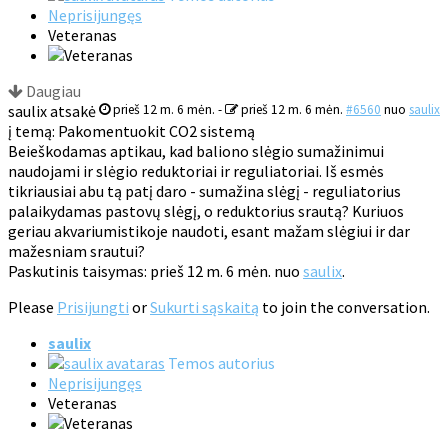
Neprisijungęs
Veteranas
Daugiau
saulix atsakė
prieš 12 m. 6 mėn.
-
prieš 12 m. 6 mėn.
#6560
nuo
saulix
į temą: Pakomentuokit CO2 sistemą
Beieškodamas aptikau, kad baliono slėgio sumažinimui
naudojami ir slėgio reduktoriai ir reguliatoriai. Iš esmės
tikriausiai abu tą patį daro - sumažina slėgį - reguliatorius
palaikydamas pastovų slėgį, o reduktorius srautą? Kuriuos
geriau akvariumistikoje naudoti, esant mažam slėgiui ir dar
mažesniam srautui?
Paskutinis taisymas: prieš 12 m. 6 mėn. nuo
saulix
.
Please
Prisijungti
or
Sukurti sąskaitą
to join the conversation.
saulix
Temos autorius
Neprisijungęs
Veteranas