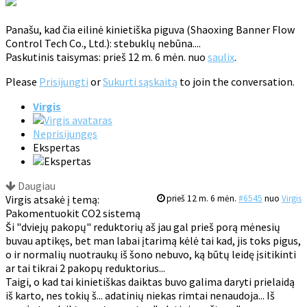
Panašu, kad čia eilinė kinietiška piguva (Shaoxing Banner Flow
Control Tech Co., Ltd.): stebuklų nebūna....
Paskutinis taisymas: prieš 12 m. 6 mėn. nuo
saulix
.
Please
Prisijungti
or
Sukurti sąskaitą
to join the conversation.
Virgis
Neprisijungęs
Ekspertas
Daugiau
Virgis atsakė į temą:
prieš 12 m. 6 mėn.
#6545
nuo
Virgis
Pakomentuokit CO2 sistemą
Ši "dviejų pakopų" reduktorių aš jau gal prieš porą mėnesių
buvau aptikęs, bet man labai įtarimą kėlė tai kad, jis toks pigus,
o ir normalių nuotraukų iš šono nebuvo, ką būtų leidę įsitikinti
ar tai tikrai 2 pakopų reduktorius...
Taigi, o kad tai kinietiškas daiktas buvo galima daryti prielaidą
iš karto, nes tokių š... adatinių niekas rimtai nenaudoja... Iš