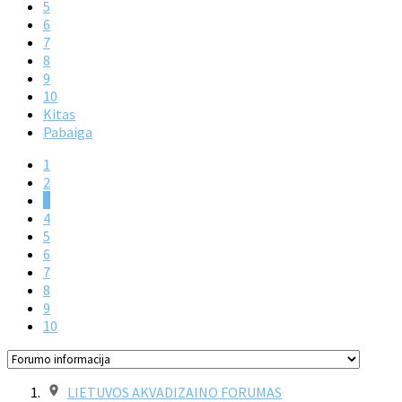
5
6
7
8
9
10
Kitas
Pabaiga
1
2
3
4
5
6
7
8
9
10
LIETUVOS AKVADIZAINO FORUMAS