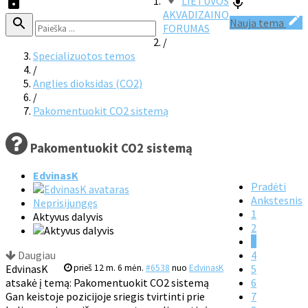
LIETUVOS
AKVADIZAINO
Nauja tema
FORUMAS
/
Specializuotos temos
/
Anglies dioksidas (CO2)
/
Pakomentuokit CO2 sistemą
Pakomentuokit CO2 sistemą
EdvinasK
Pradėti
Ankstesnis
Neprisijungęs
1
Aktyvus dalyvis
2
3
Daugiau
4
EdvinasK
prieš 12 m. 6 mėn.
#6538
nuo
EdvinasK
5
atsakė į temą: Pakomentuokit CO2 sistemą
6
Gan keistoje pozicijoje sriegis tvirtinti prie
7