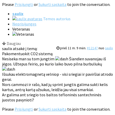
Please
Prisijungti
or
Sukurti sąskaitą
to join the conversation.
saulix
Temos autorius
Neprisijungęs
Veteranas
Daugiau
saulix atsakė į temą:
prieš 11 m. 9 mėn.
#12147
nuo
saulix
Pakomentuokit CO2 sistemą
Nesiseka man su tom jungtim
Šiandien suvanojau iš
jėgos. Užtepus feirio, po kurio laiko buvo pilna burbuliukų
Išsukau elektromagnetą velniop - visi sriegiai ir paviršiai atrodo
gerai.
Nors cammozi ir rašo, kad jų sprint jungtis galima sukti kelis
kartus, antrą kartą užsukus, leidžia jau visai smarkiai.
Ar galima ant sriegio tos baltos tefloninės santechninės
juostos pavynioti?
Please
Prisijungti
or
Sukurti sąskaitą
to join the conversation.