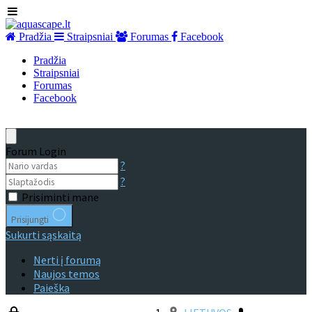
Pradžia
Straipsniai
Forumas
Facebook
Pradžia
Straipsniai
Forumas
Facebook
Forum Login
?
?
Prisiminti mane
Prisijungti
Sukurti sąskaitą
Nerti į forumą
Naujos temos
Paieška