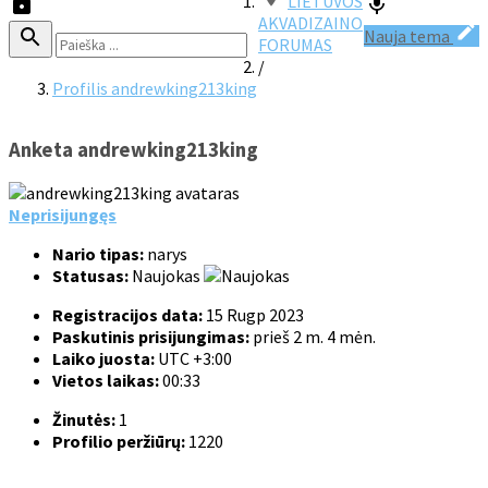
LIETUVOS
AKVADIZAINO
Nauja tema
FORUMAS
/
Profilis andrewking213king
Anketa andrewking213king
Neprisijungęs
Nario tipas:
narys
Statusas:
Naujokas
Registracijos data:
15 Rugp 2023
Paskutinis prisijungimas:
prieš 2 m. 4 mėn.
Laiko juosta:
UTC +3:00
Vietos laikas:
00:33
Žinutės:
1
Profilio peržiūrų:
1220