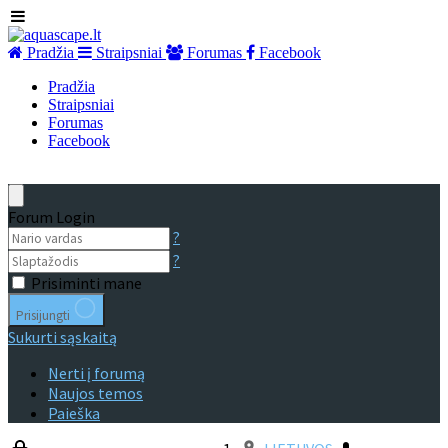
Pradžia
Straipsniai
Forumas
Facebook
Pradžia
Straipsniai
Forumas
Facebook
Forum Login
?
?
Prisiminti mane
Prisijungti
Sukurti sąskaitą
Nerti į forumą
Naujos temos
Paieška