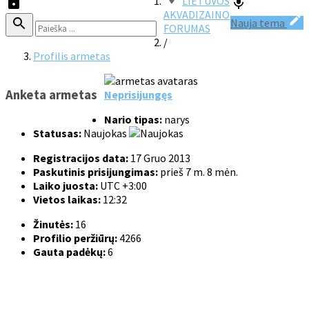
LIETUVOS
AKVADIZAINO
Nauja tema
FORUMAS
/
Profilis armetas
Anketa armetas
Neprisijungęs
Nario tipas:
narys
Statusas:
Naujokas
Registracijos data:
17 Gruo 2013
Paskutinis prisijungimas:
prieš 7 m. 8 mėn.
Laiko juosta:
UTC +3:00
Vietos laikas:
12:32
Žinutės:
16
Profilio peržiūrų:
4266
Gauta padėkų:
6