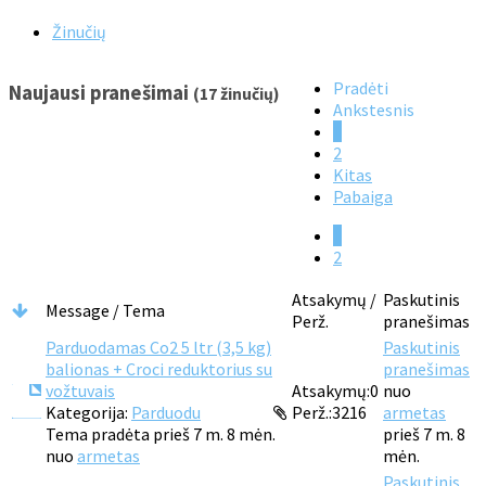
Žinučių
Pradėti
Naujausi pranešimai
(17 žinučių)
Ankstesnis
1
2
Kitas
Pabaiga
1
2
Atsakymų /
Paskutinis
Message / Tema
Perž.
pranešimas
Parduodamas Co2 5 ltr (3,5 kg)
Paskutinis
balionas + Croci reduktorius su
pranešimas
vožtuvais
Atsakymų:
0
nuo
Kategorija:
Parduodu
Perž.:
3216
armetas
Tema pradėta prieš 7 m. 8 mėn.
prieš 7 m. 8
nuo
armetas
mėn.
Paskutinis