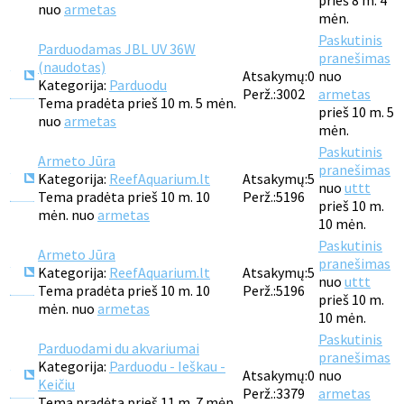
prieš 8 m. 4
nuo
armetas
mėn.
Paskutinis
Parduodamas JBL UV 36W
pranešimas
(naudotas)
Atsakymų:
0
nuo
Kategorija:
Parduodu
Perž.:
3002
armetas
Tema pradėta prieš 10 m. 5 mėn.
prieš 10 m. 5
nuo
armetas
mėn.
Paskutinis
Armeto Jūra
pranešimas
Kategorija:
ReefAquarium.lt
Atsakymų:
5
nuo
uttt
Tema pradėta prieš 10 m. 10
Perž.:
5196
prieš 10 m.
mėn. nuo
armetas
10 mėn.
Paskutinis
Armeto Jūra
pranešimas
Kategorija:
ReefAquarium.lt
Atsakymų:
5
nuo
uttt
Tema pradėta prieš 10 m. 10
Perž.:
5196
prieš 10 m.
mėn. nuo
armetas
10 mėn.
Paskutinis
Parduodami du akvariumai
pranešimas
Kategorija:
Parduodu - Ieškau -
Atsakymų:
0
nuo
Keičiu
Perž.:
3379
armetas
Tema pradėta prieš 11 m. 7 mėn.