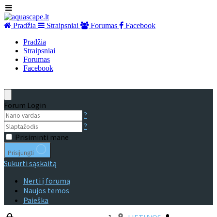
Pradžia
Straipsniai
Forumas
Facebook
Pradžia
Straipsniai
Forumas
Facebook
Forum Login
?
?
Prisiminti mane
Prisijungti
Sukurti sąskaitą
Nerti į forumą
Naujos temos
Paieška