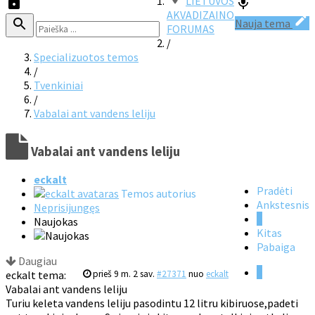
LIETUVOS
AKVADIZAINO
Nauja tema
FORUMAS
/
Specializuotos temos
/
Tvenkiniai
/
Vabalai ant vandens leliju
Vabalai ant vandens leliju
eckalt
Pradėti
Temos autorius
Ankstesnis
Neprisijungęs
1
Naujokas
Kitas
Pabaiga
Daugiau
1
eckalt tema:
prieš 9 m. 2 sav.
#27371
nuo
eckalt
Vabalai ant vandens leliju
Turiu keleta vandens leliju pasodintu 12 litru kibiruose,padeti