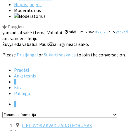
Neprisijungęs
Moderatorius
Daugiau
yankadi atsakė į temą: Vabalai
prieš 9 m. 2 sav.
#27378
nuo
yankadi
ant vandens leliju
Žuvys ėda vabalus. Paukščiai irgi neatsisako.
Please
Prisijungti
or
Sukurti sąskaitą
to join the conversation.
Pradėti
Ankstesnis
1
Kitas
Pabaiga
1
LIETUVOS AKVADIZAINO FORUMAS