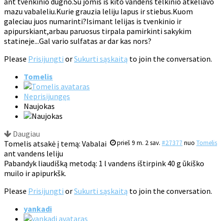
ant tvenkinio dugno.Su jomis is kito vandens telkinio atkeliavo
mazu vabaleliu.Kurie grauzia leliju lapus ir stiebus.Kuom
galeciau juos numarinti?Isimant lelijas is tvenkinio ir
apipurskiant,arbau paruosus tirpala pamirkinti sakykim
statineje...Gal vario sulfatas ar dar kas nors?
Please
Prisijungti
or
Sukurti sąskaitą
to join the conversation.
Tomelis
Neprisijungęs
Naujokas
Daugiau
Tomelis atsakė į temą: Vabalai
prieš 9 m. 2 sav.
#27377
nuo
Tomelis
ant vandens leliju
Pabandyk liaudišką metodą: 1 l vandens ištirpink 40 g ūkiško
muilo ir apipurkšk.
Please
Prisijungti
or
Sukurti sąskaitą
to join the conversation.
yankadi