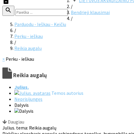
LIETUVOS AKVADIZAINO 
/
Bendrieji klausimai
/
Parduodu - Ieškau - Keičiu
/
Perku - ieškau
/
Reikia augalų
×
Perku - ieškau
Reikia augalų
Julius.
Temos autorius
Neprisijungęs
Dalyvis
Daugiau
Julius. tema: Reikia augalų
Pirkčiau eleocharis parvula,echinodorus tenellus, hygrophilla pi