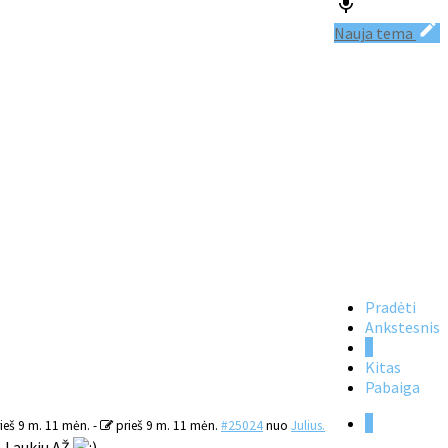
Nauja tema
Pradėti
Ankstesnis
1
Kitas
Pabaiga
1
ieš 9 m. 11 mėn.
-
prieš 9 m. 11 mėn.
#25024
nuo
Julius.
. Laukiu AŽ