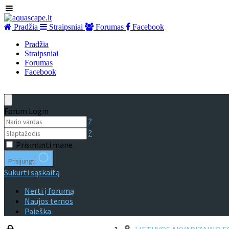
Pradžia
Straipsniai
Forumas
Facebook
Pradžia
Straipsniai
Forumas
Facebook
Forum Login
?
?
Prisiminti mane
Prisijungti
Sukurti sąskaitą
Nerti į forumą
Naujos temos
Paieška