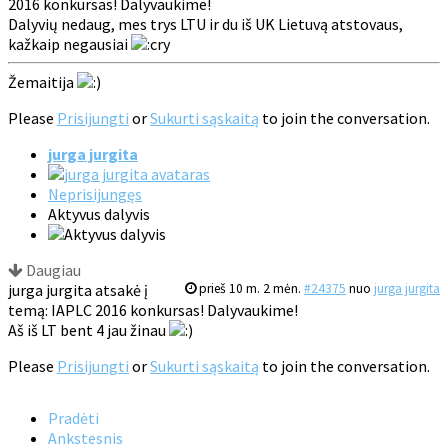
2016 konkursas! Dalyvaukime!
Dalyvių nedaug, mes trys LTU ir du iš UK Lietuvą atstovaus,
kažkaip negausiai
Žemaitija
Please
Prisijungti
or
Sukurti sąskaitą
to join the conversation.
jurga jurgita
Neprisijungęs
Aktyvus dalyvis
Daugiau
jurga jurgita atsakė į
prieš 10 m. 2 mėn.
#24375
nuo
jurga jurgita
temą: IAPLC 2016 konkursas! Dalyvaukime!
Aš iš LT bent 4 jau žinau
Please
Prisijungti
or
Sukurti sąskaitą
to join the conversation.
Pradėti
Ankstesnis