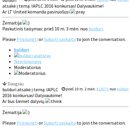
atsakė į temą: IAPLC 2016 konkursas! Dalyvaukime!
Ar LT United komanda pasiruošusi
Žemaitija
Paskutinis taisymas: prieš 10 m. 3 mėn. nuo
bulduri
.
Please
Prisijungti
or
Sukurti sąskaitą
to join the conversation.
bulduri
Neprisijungęs
Moderatorius
Daugiau
bulduri atsakė į temą: IAPLC
prieš 10 m. 2 mėn.
#24275
nuo
bulduri
2016 konkursas! Dalyvaukime!
Ar bus šiemet dalyvių
Žemaitija
Please
Prisijungti
or
Sukurti sąskaitą
to join the conversation.