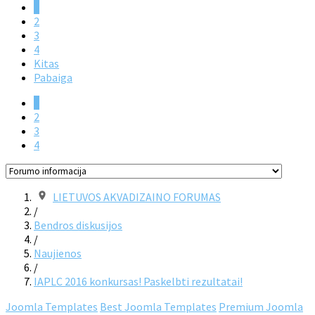
1
2
3
4
Kitas
Pabaiga
1
2
3
4
LIETUVOS AKVADIZAINO FORUMAS
/
Bendros diskusijos
/
Naujienos
/
IAPLC 2016 konkursas! Paskelbti rezultatai!
Joomla Templates
Best Joomla Templates
Premium Joomla