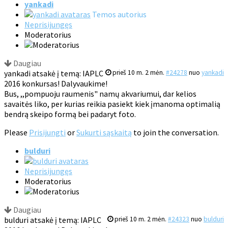
yankadi
Temos autorius
Neprisijungęs
Moderatorius
Daugiau
yankadi atsakė į temą: IAPLC
prieš 10 m. 2 mėn.
#24278
nuo
yankadi
2016 konkursas! Dalyvaukime!
Bus, ,,pompuoju raumenis" namų akvariumui, dar kelios
savaitės liko, per kurias reikia pasiekt kiek įmanoma optimalią
bendrą skeipo formą bei padaryt foto.
Please
Prisijungti
or
Sukurti sąskaitą
to join the conversation.
bulduri
Neprisijungęs
Moderatorius
Daugiau
bulduri atsakė į temą: IAPLC
prieš 10 m. 2 mėn.
#24323
nuo
bulduri