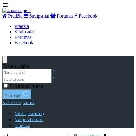
Pradžia
Straipsniai
Forumas
Facebook
Pradžia
Straipsniai
Forumas
Facebook
Forum Login
?
?
Prisiminti mane
Prisijungti
Sukurti sąskaitą
Nerti į forumą
Naujos temos
Paieška