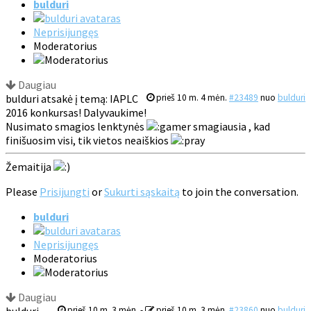
bulduri
Neprisijungęs
Moderatorius
Daugiau
bulduri atsakė į temą: IAPLC
prieš 10 m. 4 mėn.
#23489
nuo
bulduri
2016 konkursas! Dalyvaukime!
Nusimato smagios lenktynės
smagiausia , kad
finišuosim visi, tik vietos neaiškios
Žemaitija
Please
Prisijungti
or
Sukurti sąskaitą
to join the conversation.
bulduri
Neprisijungęs
Moderatorius
Daugiau
bulduri
prieš 10 m. 3 mėn.
-
prieš 10 m. 3 mėn.
#23860
nuo
bulduri