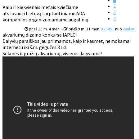
2
Kaip ir kiekvienais metais kviečiame
3
atstovauti Lietuvą tarptautiniame ADA
4
kompanijos organizuojamame augalinių
prieš 10 m. 4 mėn.
-
prieš 9 m. 11 mėn.
#23451
nuo
yankadi
akvariumų dizaino konkurse IAPLC!
Dalyvių paraiškos jau priimamos, kaip ir kasmet, nemokamai
internetu iki š.m. gegužės 31 d.
Sėkmės ir gražių akvariumų, visiems dalyviams!