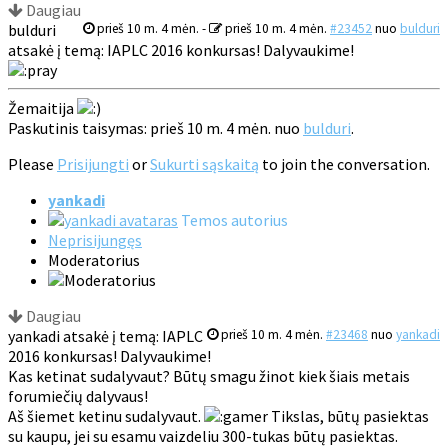
Daugiau
bulduri
prieš 10 m. 4 mėn.
-
prieš 10 m. 4 mėn.
#23452
nuo
bulduri
atsakė į temą: IAPLC 2016 konkursas! Dalyvaukime!
Žemaitija
Paskutinis taisymas: prieš 10 m. 4 mėn. nuo
bulduri
.
Please
Prisijungti
or
Sukurti sąskaitą
to join the conversation.
yankadi
Temos autorius
Neprisijungęs
Moderatorius
Daugiau
yankadi atsakė į temą: IAPLC
prieš 10 m. 4 mėn.
#23468
nuo
yankadi
2016 konkursas! Dalyvaukime!
Kas ketinat sudalyvaut? Būtų smagu žinot kiek šiais metais
forumiečių dalyvaus!
Aš šiemet ketinu sudalyvaut.
Tikslas, būtų pasiektas
su kaupu, jei su esamu vaizdeliu 300-tukas būtų pasiektas.