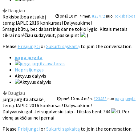
Daugiau
Rokisbalboa atsakė į
prieš 10 m. 4 mėn.
#23472
nuo
Rokisbalboa
temą: IAPLC 2016 konkursas! Dalyvaukime!
Smagu būtų, bet dabartinis dar ne tokio lygio. Kitais metais
tikrai norėčiau sudayvaut, paskeipint
Please
Prisijungti
or
Sukurti sąskaitą
to join the conversation.
jurga jurgita
Neprisijungęs
Aktyvus dalyvis
Daugiau
jurga jurgita atsakė į
prieš 10 m. 4 mėn.
#23488
nuo
jurga jurgita
temą: IAPLC 2016 konkursas! Dalyvaukime!
Dalyvausiu gal. Jei sugalvosiu taip - tikslas bent 744
. Per
vieną aukščiau nei pernai
Please
Prisijungti
or
Sukurti sąskaitą
to join the conversation.