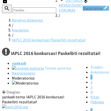
LIETUVOS
AKVADIZAINO
Nauja tema
FORUMAS
/
Bendros diskusijos
/
Naujienos
/
IAPLC 2016 konkursas! Paskelbti rezultatai!
IAPLC 2016 konkursas! Paskelbti rezultatai!
yankadi
Pradėti
Temos autorius
Ankstesnis
Neprisijungęs
1
Moderatorius
2
3
Daugiau
4
yankadi tema: IAPLC 2016 konkursas!
Kitas
Paskelbti rezultatai!
Pabaiga
1