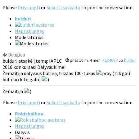
Please
Prisijungti
or
Sukurti sąskaitą
to join the conversation.
bulduri
Neprisijungęs
Moderatorius
Daugiau
bulduri atsakė į temą: IAPLC
prieš 10 m. 4 mėn.
#23469
nuo
bulduri
2016 konkursas! Dalyvaukime!
Žemaitija dalyvaus būtiną, tikslas 100-tukas
( tik gali
būt nuo kito galo)
Žemaitija
Please
Prisijungti
or
Sukurti sąskaitą
to join the conversation.
Rokisbalboa
Neprisijungęs
Dalyvis