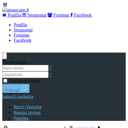
Pradžia
Straipsniai
Forumas
Facebook
Pradžia
Straipsniai
Forumas
Facebook
Forum Login
?
?
Prisiminti mane
Prisijungti
Sukurti sąskaitą
Nerti į forumą
Naujos temos
Paieška