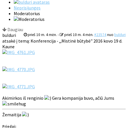
Neprisijungęs
Moderatorius
Daugiau
bulduri
prieš 10 m. 4 mėn.
-
prieš 10 m. 4 mėn.
#23574
nuo
bulduri
atsakė į temą: Konferencija - ,,Mistinė būtybė" 2016 kovo 19 d.
Kaune
Akimirkos iš renginio
Gera kompanija buvo, ačiū Jums
Žemaitija
Priedai: