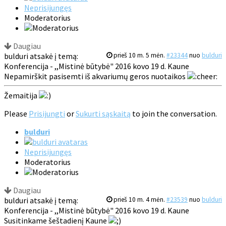
Neprisijungęs
Moderatorius
Daugiau
bulduri atsakė į temą:
prieš 10 m. 5 mėn.
#23344
nuo
bulduri
Konferencija - ,,Mistinė būtybė" 2016 kovo 19 d. Kaune
Nepamirškit pasisemti iš akvariumų geros nuotaikos
Žemaitija
Please
Prisijungti
or
Sukurti sąskaitą
to join the conversation.
bulduri
Neprisijungęs
Moderatorius
Daugiau
bulduri atsakė į temą:
prieš 10 m. 4 mėn.
#23539
nuo
bulduri
Konferencija - ,,Mistinė būtybė" 2016 kovo 19 d. Kaune
Susitinkame šeštadienį Kaune