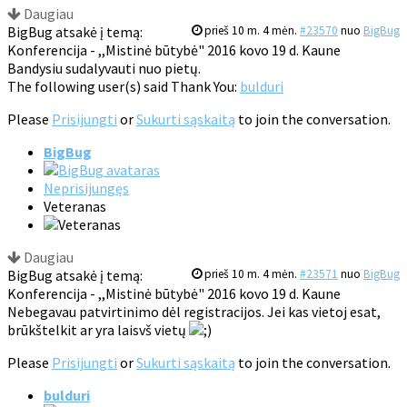
Daugiau
BigBug atsakė į temą:
prieš 10 m. 4 mėn.
#23570
nuo
BigBug
Konferencija - ,,Mistinė būtybė" 2016 kovo 19 d. Kaune
Bandysiu sudalyvauti nuo pietų.
The following user(s) said Thank You:
bulduri
Please
Prisijungti
or
Sukurti sąskaitą
to join the conversation.
BigBug
Neprisijungęs
Veteranas
Daugiau
BigBug atsakė į temą:
prieš 10 m. 4 mėn.
#23571
nuo
BigBug
Konferencija - ,,Mistinė būtybė" 2016 kovo 19 d. Kaune
Nebegavau patvirtinimo dėl registracijos. Jei kas vietoj esat,
brūkštelkit ar yra laisvš vietų
Please
Prisijungti
or
Sukurti sąskaitą
to join the conversation.
bulduri