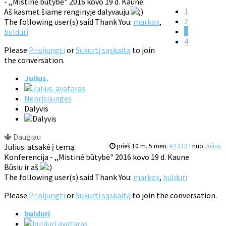
- ,,Mistinė būtybė" 2016 kovo 19 d. Kaune
1
Aš kasmet šiame renginyje dalyvauju
2
The following user(s) said Thank You:
markox
,
3
bulduri
4
Please
Prisijungti
or
Sukurti sąskaitą
to join
the conversation.
Julius.
Neprisijungęs
Dalyvis
Daugiau
Julius. atsakė į temą:
prieš 10 m. 5 mėn.
#23337
nuo
Julius.
Konferencija - ,,Mistinė būtybė" 2016 kovo 19 d. Kaune
Būsiu ir aš
The following user(s) said Thank You:
markox
,
bulduri
Please
Prisijungti
or
Sukurti sąskaitą
to join the conversation.
bulduri