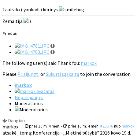
Tautvilo ( yankadi ) kūrinys
Žemaitija
Priedai:
The following user(s) said Thank You:
markox
Please
Prisijungti
or
Sukurti sąskaitą
to join the conversation.
markox
Neprisijungęs
Moderatorius
Daugiau
markox
prieš 10 m. 4 mėn.
-
prieš 10 m. 4 mėn.
#23576
nuo
markox
atsakė į temą: Konferencija - ,,Mistinė būtybė" 2016 kovo 19 d.