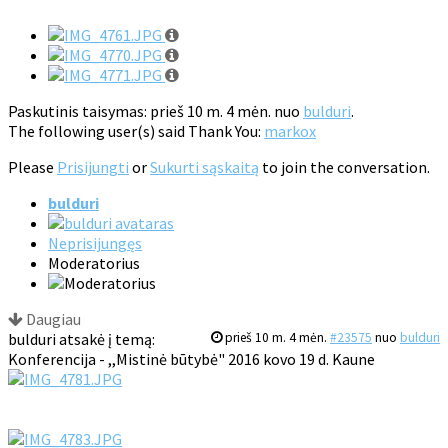
Paskutinis taisymas: prieš 10 m. 4 mėn. nuo
bulduri
.
The following user(s) said Thank You:
markox
Please
Prisijungti
or
Sukurti sąskaitą
to join the conversation.
bulduri
Neprisijungęs
Moderatorius
Daugiau
bulduri atsakė į temą:
prieš 10 m. 4 mėn.
#23575
nuo
bulduri
Konferencija - ,,Mistinė būtybė" 2016 kovo 19 d. Kaune