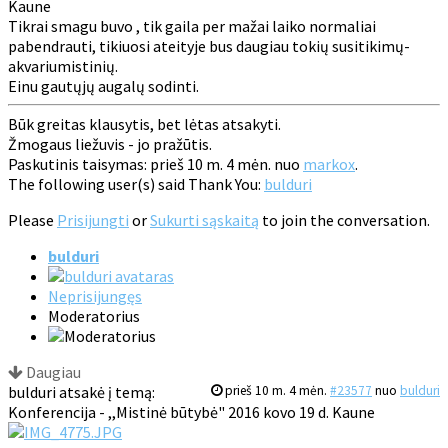
Kaune
Tikrai smagu buvo , tik gaila per mažai laiko normaliai
pabendrauti, tikiuosi ateityje bus daugiau tokių susitikimų-
akvariumistinių.
Einu gautųjų augalų sodinti.
Būk greitas klausytis, bet lėtas atsakyti.
Žmogaus liežuvis - jo pražūtis.
Paskutinis taisymas: prieš 10 m. 4 mėn. nuo
markox
.
The following user(s) said Thank You:
bulduri
Please
Prisijungti
or
Sukurti sąskaitą
to join the conversation.
bulduri
Neprisijungęs
Moderatorius
Daugiau
bulduri atsakė į temą:
prieš 10 m. 4 mėn.
#23577
nuo
bulduri
Konferencija - ,,Mistinė būtybė" 2016 kovo 19 d. Kaune