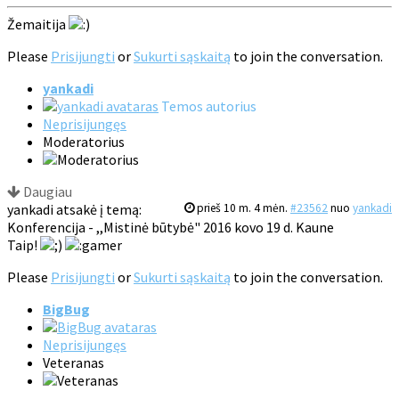
Žemaitija
Please
Prisijungti
or
Sukurti sąskaitą
to join the conversation.
yankadi
Temos autorius
Neprisijungęs
Moderatorius
Daugiau
yankadi atsakė į temą:
prieš 10 m. 4 mėn.
#23562
nuo
yankadi
Konferencija - ,,Mistinė būtybė" 2016 kovo 19 d. Kaune
Taip!
Please
Prisijungti
or
Sukurti sąskaitą
to join the conversation.
BigBug
Neprisijungęs
Veteranas