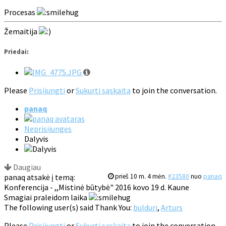
Procesas
Žemaitija
Priedai:
Please
Prisijungti
or
Sukurti sąskaitą
to join the conversation.
panaq
Neprisijungęs
Dalyvis
Daugiau
panaq atsakė į temą:
prieš 10 m. 4 mėn.
#23580
nuo
panaq
Konferencija - ,,Mistinė būtybė" 2016 kovo 19 d. Kaune
Smagiai praleidom laika
The following user(s) said Thank You:
bulduri
,
Arturs
Please
Prisijungti
or
Sukurti sąskaitą
to join the conversation.