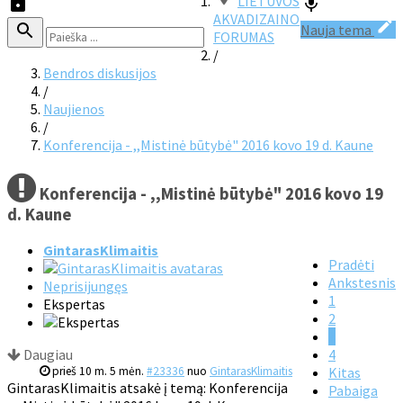
LIETUVOS
AKVADIZAINO
Nauja tema
FORUMAS
/
Bendros diskusijos
/
Naujienos
/
Konferencija - ,,Mistinė būtybė" 2016 kovo 19 d. Kaune
Konferencija - ,,Mistinė būtybė" 2016 kovo 19
d. Kaune
GintarasKlimaitis
Pradėti
Ankstesnis
Neprisijungęs
1
Ekspertas
2
3
Daugiau
4
prieš 10 m. 5 mėn.
#23336
nuo
GintarasKlimaitis
Kitas
GintarasKlimaitis atsakė į temą: Konferencija
Pabaiga