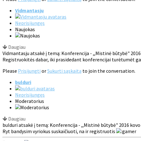
Vidmantasju
Neprisijungęs
Naujokas
Daugiau
Vidmantasju atsakė į temą: Konferencija - ,,Mistinė būtybė" 2016
Registruokitės dabar, iki prasidedant konferencijai turėtumėt ga
Please
Prisijungti
or
Sukurti sąskaitą
to join the conversation.
bulduri
Neprisijungęs
Moderatorius
Daugiau
bulduri atsakė į temą: Konferencija - ,,Mistinė būtybė" 2016 kovo
Ryt bandysim vyriokus suskaičiuoti, na ir registruotis