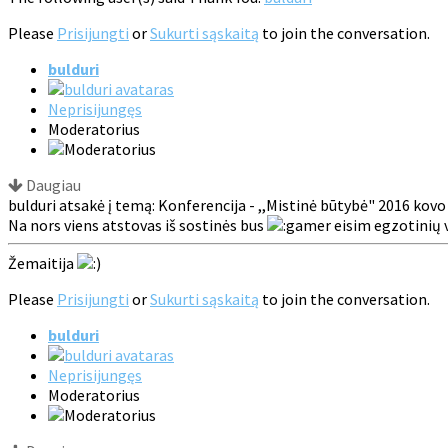
Please
Prisijungti
or
Sukurti sąskaitą
to join the conversation.
bulduri
Neprisijungęs
Moderatorius
Daugiau
bulduri atsakė į temą: Konferencija - ,,Mistinė būtybė" 2016 kovo
Na nors viens atstovas iš sostinės bus
eisim egzotinių 
Žemaitija
Please
Prisijungti
or
Sukurti sąskaitą
to join the conversation.
bulduri
Neprisijungęs
Moderatorius