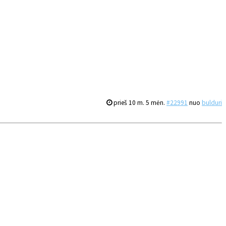
prieš 10 m. 5 mėn.
#22991
nuo
bulduri