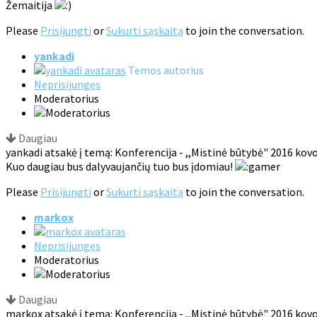
Žemaitija
Please
Prisijungti
or
Sukurti sąskaitą
to join the conversation.
yankadi
Temos autorius
Neprisijungęs
Moderatorius
Daugiau
yankadi atsakė į temą: Konferencija - ,,Mistinė būtybė" 2016 kovo
Kuo daugiau bus dalyvaujančių tuo bus įdomiau!
Please
Prisijungti
or
Sukurti sąskaitą
to join the conversation.
markox
Neprisijungęs
Moderatorius
Daugiau
markox atsakė į temą: Konferencija - ,,Mistinė būtybė" 2016 kovo