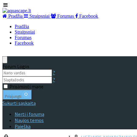
Pradžia
Straipsniai
Forumas
Facebook
Pradžia
Straipsniai
Forumas
Facebook
Forum Login
?
?
Prisiminti mane
Prisijungti
Sukurti sąskaitą
Nerti į forumą
Naujos temos
Paieška