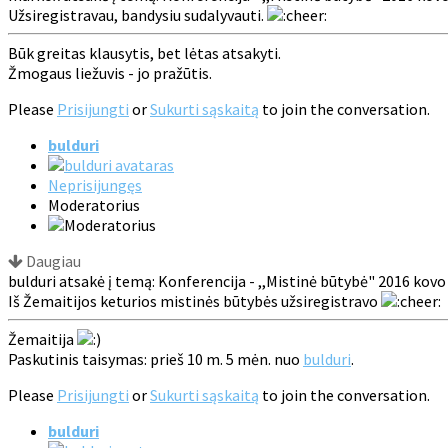
Užsiregistravau, bandysiu sudalyvauti.
Būk greitas klausytis, bet lėtas atsakyti.
Žmogaus liežuvis - jo pražūtis.
Please
Prisijungti
or
Sukurti sąskaitą
to join the conversation.
bulduri
Neprisijungęs
Moderatorius
Daugiau
bulduri atsakė į temą: Konferencija - ,,Mistinė būtybė" 2016 kovo
Iš Žemaitijos keturios mistinės būtybės užsiregistravo
Žemaitija
Paskutinis taisymas: prieš 10 m. 5 mėn. nuo
bulduri
.
Please
Prisijungti
or
Sukurti sąskaitą
to join the conversation.
bulduri