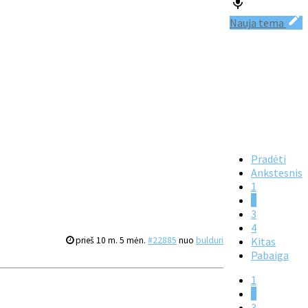
Nauja tema
Pradėti
Ankstesnis
1
2
3
4
prieš 10 m. 5 mėn.
#22885
nuo
bulduri
Kitas
Pabaiga
1
2
3