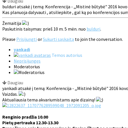
Daugiau
bulduri atsakė į temą: Konferencija - ,,Mistinė būtybė" 2016 kovo
Kas planuoja dalyvauti , atsiliepkite , gal ką po konferencijos s
Žemaitija
Paskutinis taisymas: prieš 10 m. 5 mėn. nuo
bulduri
.
Please
Prisijungti
or
Sukurti sąskaitą
to join the conversation.
yankadi
Temos autorius
Neprisijungęs
Moderatorius
Daugiau
yankadi atsakė į temą: Konferencija - ,,Mistinė būtybė" 2016 kovo
Vaizdas.
Aktualiausia tema akvariumistams apie dizainą!
Renginio pradžia 10.00
Pietų pertrauka 12.30-13.30