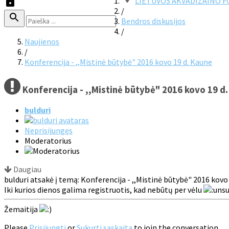
LIETUVOS AKVADIZAINO 
/
Bendros diskusijos
/
Naujienos
/
Konferencija - ,,Mistinė būtybė" 2016 kovo 19 d. Kaune
Konferencija - ,,Mistinė būtybė" 2016 kovo 19 d
bulduri
Neprisijungęs
Moderatorius
Daugiau
bulduri atsakė į temą: Konferencija - ,,Mistinė būtybė" 2016 kovo
Iki kurios dienos galima registruotis, kad nebūtų per vėlu
Žemaitija
Please
Prisijungti
or
Sukurti sąskaitą
to join the conversation.