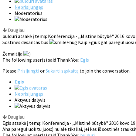
Neprisijungęs
Moderatorius
Daugiau
bulduri atsakė į temą: Konferencija - ,,Mistinė būtybė" 2016 kovo
Sostinės desantas bus
Kaip Egiuk gal pareguliuosi 
Žemaitija
The following user(s) said Thank You:
Egis
Please
Prisijungti
or
Sukurti sąskaitą
to join the conversation.
Egis
Neprisijungęs
Aktyvus dalyvis
Daugiau
Egis atsakė į temą: Konferencija - ,,Mistinė būtybė" 2016 kovo 19
Aha pareguliuok tu juos:) nu ale tiksliai, jei kas iš sostinės trauks
The following user(s) said Thank You:
bulduri