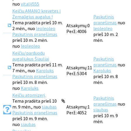
nuo
vitalij555
Keičiu AMANO krevetes i
Žemaūgius augalus !
Paskutinis
Tema pradėta prieš 10 m.
pranešimas
nuo
Atsakymų:
0
2 mėn., nuo
leoleoleo
leoleoleo
Perž.:
4006
Paskutinis pranešimas
prieš 10 m. 2
prieš 10 m. 2 mėn.
mėn.
nuo
leoleoleo
Keičiu/parduodu
augaliukus Šiauliai
Paskutinis
Tema pradėta prieš 11 m.
pranešimas
nuo
Atsakymų:
11
7 mėn., nuo
Karoluks
Karoluks
Perž.:
5304
Paskutinis pranešimas
prieš 10 m. 8
prieš 10 m. 8 mėn.
mėn.
nuo
Karoluks
Keičiu atomizerį.
Paskutinis
Tema pradėta prieš 10
pranešimas
nuo
m. 9 mėn., nuo
siaubas
Atsakymų:
1
siaubas
Paskutinis pranešimas
Perž.:
4052
prieš 10 m. 9
prieš 10 m. 9 mėn.
mėn.
nuo
siaubas