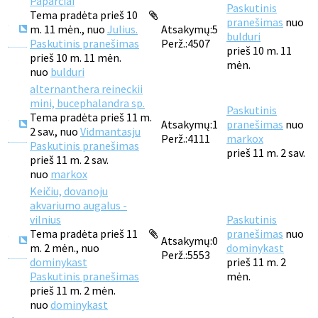
Paparčiai
Paskutinis
Tema pradėta prieš 10
pranešimas
nuo
m. 11 mėn., nuo
Julius.
Atsakymų:
5
bulduri
Paskutinis pranešimas
Perž.:
4507
prieš 10 m. 11
prieš 10 m. 11 mėn.
mėn.
nuo
bulduri
alternanthera reineckii
mini, bucephalandra sp.
Paskutinis
Tema pradėta prieš 11 m.
Atsakymų:
1
pranešimas
nuo
2 sav., nuo
Vidmantasju
Perž.:
4111
markox
Paskutinis pranešimas
prieš 11 m. 2 sav.
prieš 11 m. 2 sav.
nuo
markox
Keičiu, dovanoju
akvariumo augalus -
vilnius
Paskutinis
Tema pradėta prieš 11
pranešimas
nuo
Atsakymų:
0
m. 2 mėn., nuo
dominykast
Perž.:
5553
dominykast
prieš 11 m. 2
Paskutinis pranešimas
mėn.
prieš 11 m. 2 mėn.
nuo
dominykast