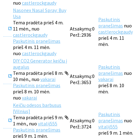
nuo
castlerockgaudy
Nasonex Nasal Spray: Buy
Usa
Paskutinis
Tema pradėta prieš 4 m.
pranešimas
nuo
11 mėn., nuo
Atsakymų:
0
castlerockgaudy
castlerockgaudy
Perž.:
2936
prieš 4 m. 11
Paskutinis pranešimas
mėn.
prieš 4 m. 11 mėn.
nuo
castlerockgaudy
DIY CO2 Generator keičiu į
augalus
Paskutinis
Tema pradėta prieš 8 m.
pranešimas
nuo
Atsakymų:
0
10 mėn., nuo
vakarai
vakarai
Perž.:
3653
Paskutinis pranešimas
prieš 8 m. 10
prieš 8 m. 10 mėn.
mėn.
nuo
vakarai
Keičiu odesos barbusus
[Vilnius]
Paskutinis
Tema pradėta prieš 9 m.
Atsakymų:
0
pranešimas
nuo
1 mėn., nuo
vitalij555
Perž.:
3724
vitalij555
Paskutinis pranešimas
prieš 9 m. 1 mėn.
prieš 9 m. 1 mėn.