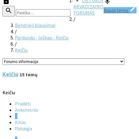
LIETUVOS
AKVADIZAINO
Nauja tema
FORUMAS
/
Bendrieji klausimai
/
Parduodu - Ieškau - Keičiu
/
Keičiu
Keičiu
15 temų
Keičiu
Pradėti
Ankstesnis
1
Kitas
Pabaiga