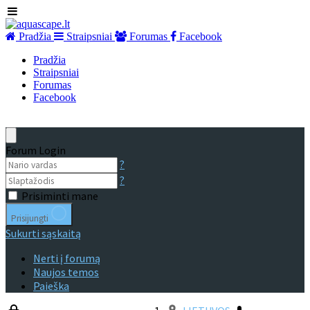
Pradžia
Straipsniai
Forumas
Facebook
Pradžia
Straipsniai
Forumas
Facebook
Forum Login
?
?
Prisiminti mane
Prisijungti
Sukurti sąskaitą
Nerti į forumą
Naujos temos
Paieška