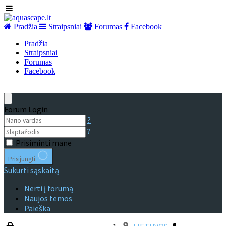
Pradžia
Straipsniai
Forumas
Facebook
Pradžia
Straipsniai
Forumas
Facebook
Forum Login
?
?
Prisiminti mane
Prisijungti
Sukurti sąskaitą
Nerti į forumą
Naujos temos
Paieška