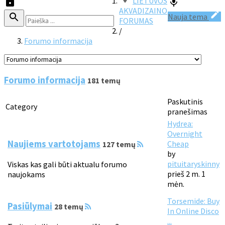
LIETUVOS
AKVADIZAINO
Nauja tema
FORUMAS
/
Forumo informacija
Forumo informacija
181 temų
Paskutinis
Category
pranešimas
Hydrea:
Overnight
Naujiems vartotojams
Cheap
127 temų
by
pituitaryskinny
Viskas kas gali būti aktualu forumo
prieš 2 m. 1
naujokams
mėn.
Torsemide: Buy
Pasiūlymai
28 temų
In Online Disco
...