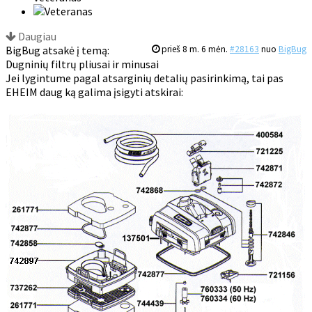
Daugiau
BigBug atsakė į temą:
prieš 8 m. 6 mėn.
#28163
nuo
BigBug
Dugninių filtrų pliusai ir minusai
Jei lygintume pagal atsarginių detalių pasirinkimą, tai pas
EHEIM daug ką galima įsigyti atskirai: