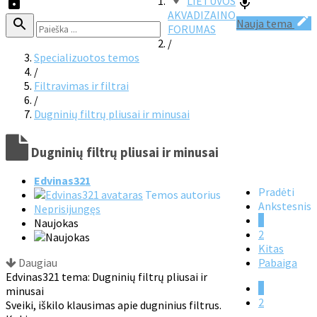
LIETUVOS
AKVADIZAINO
Nauja tema
FORUMAS
/
Specializuotos temos
/
Filtravimas ir filtrai
/
Dugninių filtrų pliusai ir minusai
Dugninių filtrų pliusai ir minusai
Edvinas321
Pradėti
Temos autorius
Ankstesnis
Neprisijungęs
1
Naujokas
2
Kitas
Daugiau
Pabaiga
Edvinas321 tema: Dugninių filtrų pliusai ir
1
minusai
2
Sveiki, iškilo klausimas apie dugninius filtrus.