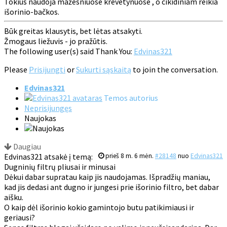
Tokius naudoja mažesniuose krevetynuose , o cikidiniam reikia
išorinio-bačkos.
Būk greitas klausytis, bet lėtas atsakyti.
Žmogaus liežuvis - jo pražūtis.
The following user(s) said Thank You:
Edvinas321
Please
Prisijungti
or
Sukurti sąskaitą
to join the conversation.
Edvinas321
Temos autorius
Neprisijungęs
Naujokas
Daugiau
Edvinas321 atsakė į temą:
prieš 8 m. 6 mėn.
#28148
nuo
Edvinas321
Dugninių filtrų pliusai ir minusai
Dėkui dabar supratau kaip jis naudojamas. Išpradžių maniau,
kad jis dedasi ant dugno ir jungesi prie išorinio filtro, bet dabar
aišku.
O kaip dėl išorinio kokio gamintojo butu patikimiausi ir
geriausi?