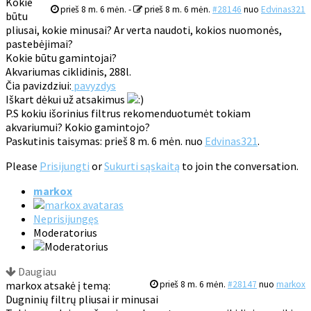
Kokie
prieš 8 m. 6 mėn.
-
prieš 8 m. 6 mėn.
#28146
nuo
Edvinas321
būtu
pliusai, kokie minusai? Ar verta naudoti, kokios nuomonės,
pastebėjimai?
Kokie būtu gamintojai?
Akvariumas ciklidinis, 288l.
Čia pavizdziui:
pavyzdys
Iškart dėkui už atsakimus
P.S kokiu išorinius filtrus rekomenduotumėt tokiam
akvariumui? Kokio gamintojo?
Paskutinis taisymas: prieš 8 m. 6 mėn. nuo
Edvinas321
.
Please
Prisijungti
or
Sukurti sąskaitą
to join the conversation.
markox
Neprisijungęs
Moderatorius
Daugiau
markox atsakė į temą:
prieš 8 m. 6 mėn.
#28147
nuo
markox
Dugninių filtrų pliusai ir minusai