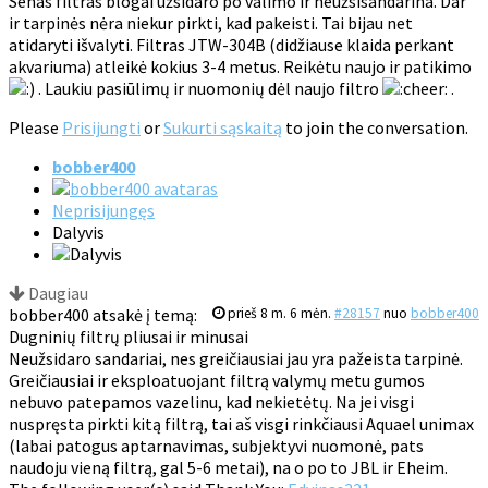
Senas filtras blogai užsidaro po valimo ir neužsisandarina. Dar
ir tarpinės nėra niekur pirkti, kad pakeisti. Tai bijau net
atidaryti išvalyti. Filtras JTW-304B (didžiause klaida perkant
akvariuma) atleikė kokius 3-4 metus. Reikėtu naujo ir patikimo
. Laukiu pasiūlimų ir nuomonių dėl naujo filtro
.
Please
Prisijungti
or
Sukurti sąskaitą
to join the conversation.
bobber400
Neprisijungęs
Dalyvis
Daugiau
bobber400 atsakė į temą:
prieš 8 m. 6 mėn.
#28157
nuo
bobber400
Dugninių filtrų pliusai ir minusai
Neužsidaro sandariai, nes greičiausiai jau yra pažeista tarpinė.
Greičiausiai ir eksploatuojant filtrą valymų metu gumos
nebuvo patepamos vazelinu, kad nekietėtų. Na jei visgi
nuspręsta pirkti kitą filtrą, tai aš visgi rinkčiausi Aquael unimax
(labai patogus aptarnavimas, subjektyvi nuomonė, pats
naudoju vieną filtrą, gal 5-6 metai), na o po to JBL ir Eheim.