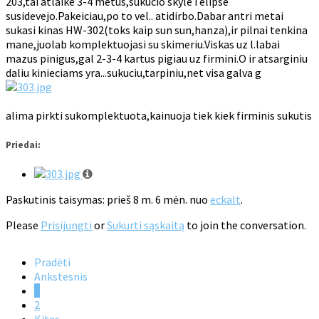
203,tai atlaike 3-4 metus,sukucio skyle i elipse
susidevejo.Pakeiciau,po to vel.. atidirbo.Dabar antri metai
sukasi kinas HW-302(toks kaip sun sun,hanza),ir pilnai tenkina
mane,juolab komplektuojasi su skimeriu.Viskas uz l.labai
mazus pinigus,gal 2-3-4 kartus pigiau uz firmini.O ir atsarginiu
daliu kinieciams yra...sukuciu,tarpiniu,net visa galva g
alima pirkti sukomplektuota,kainuoja tiek kiek firminis sukutis
Priedai:
Paskutinis taisymas: prieš 8 m. 6 mėn. nuo
eckalt
.
Please
Prisijungti
or
Sukurti sąskaitą
to join the conversation.
Pradėti
Ankstesnis
1
2
Kitas