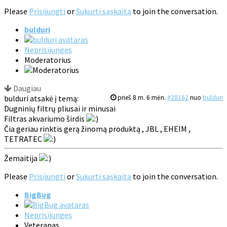
Please
Prisijungti
or
Sukurti sąskaitą
to join the conversation.
bulduri
Neprisijungęs
Moderatorius
Daugiau
bulduri atsakė į temą:
prieš 8 m. 6 mėn.
#28162
nuo
bulduri
Dugninių filtrų pliusai ir minusai
Filtras akvariumo širdis
Čia geriau rinktis gerą žinomą produktą , JBL , EHEIM ,
TETRATEC
Žemaitija
Please
Prisijungti
or
Sukurti sąskaitą
to join the conversation.
BigBug
Neprisijungęs
Veteranas