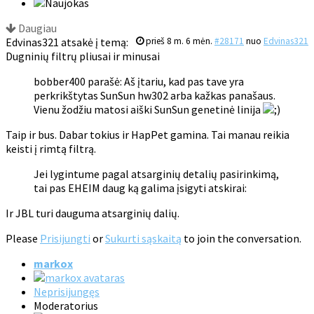
Daugiau
Edvinas321 atsakė į temą:
prieš 8 m. 6 mėn.
#28171
nuo
Edvinas321
Dugninių filtrų pliusai ir minusai
bobber400 parašė: Aš įtariu, kad pas tave yra
perkrikštytas SunSun hw302 arba kažkas panašaus.
Vienu žodžiu matosi aiški SunSun genetinė linija
Taip ir bus. Dabar tokius ir HapPet gamina. Tai manau reikia
keisti į rimtą filtrą.
Jei lygintume pagal atsarginių detalių pasirinkimą,
tai pas EHEIM daug ką galima įsigyti atskirai:
Ir JBL turi dauguma atsarginių dalių.
Please
Prisijungti
or
Sukurti sąskaitą
to join the conversation.
markox
Neprisijungęs
Moderatorius