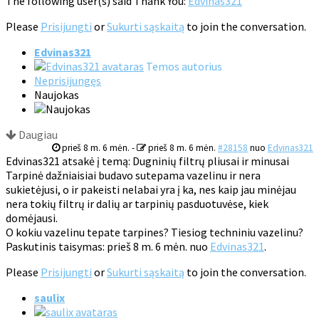
The following user(s) said Thank You:
Edvinas321
Please
Prisijungti
or
Sukurti sąskaitą
to join the conversation.
Edvinas321
Temos autorius
Neprisijungęs
Naujokas
Daugiau
prieš 8 m. 6 mėn.
-
prieš 8 m. 6 mėn.
#28158
nuo
Edvinas321
Edvinas321 atsakė į temą: Dugninių filtrų pliusai ir minusai
Tarpinė dažniaisiai budavo sutepama vazelinu ir nera
sukietėjusi, o ir pakeisti nelabai yra į ka, nes kaip jau minėjau
nera tokių filtrų ir dalių ar tarpinių pasduotuvėse, kiek
domėjausi.
O kokiu vazelinu tepate tarpines? Tiesiog techniniu vazelinu?
Paskutinis taisymas: prieš 8 m. 6 mėn. nuo
Edvinas321
.
Please
Prisijungti
or
Sukurti sąskaitą
to join the conversation.
saulix