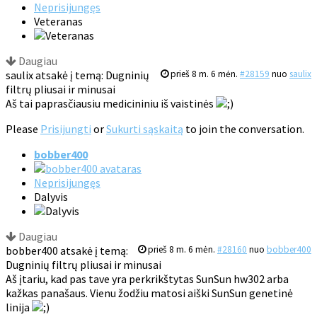
Neprisijungęs
Veteranas
Daugiau
saulix atsakė į temą: Dugninių
prieš 8 m. 6 mėn.
#28159
nuo
saulix
filtrų pliusai ir minusai
Aš tai paprasčiausiu medicininiu iš vaistinės
Please
Prisijungti
or
Sukurti sąskaitą
to join the conversation.
bobber400
Neprisijungęs
Dalyvis
Daugiau
bobber400 atsakė į temą:
prieš 8 m. 6 mėn.
#28160
nuo
bobber400
Dugninių filtrų pliusai ir minusai
Aš įtariu, kad pas tave yra perkrikštytas SunSun hw302 arba
kažkas panašaus. Vienu žodžiu matosi aiški SunSun genetinė
linija