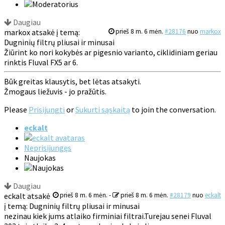
Daugiau
markox atsakė į temą:
prieš 8 m. 6 mėn.
#28176
nuo
markox
Dugninių filtrų pliusai ir minusai
Žiūrint ko nori kokybės ar pigesnio varianto, ciklidiniam geriau
rinktis Fluval FX5 ar 6.
Būk greitas klausytis, bet lėtas atsakyti.
Žmogaus liežuvis - jo pražūtis.
Please
Prisijungti
or
Sukurti sąskaitą
to join the conversation.
eckalt
Neprisijungęs
Naujokas
Daugiau
eckalt atsakė
prieš 8 m. 6 mėn.
-
prieš 8 m. 6 mėn.
#28179
nuo
eckalt
į temą: Dugninių filtrų pliusai ir minusai
nezinau kiek jums atlaiko firminiai filtrai.Turejau senei Fluval