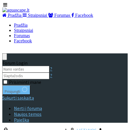
Pradžia
Straipsniai
Forumas
Facebook
Pradžia
Straipsniai
Forumas
Facebook
Forum Login
?
?
Prisiminti mane
Prisijungti
Sukurti sąskaitą
Nerti į forumą
Naujos temos
Paieška