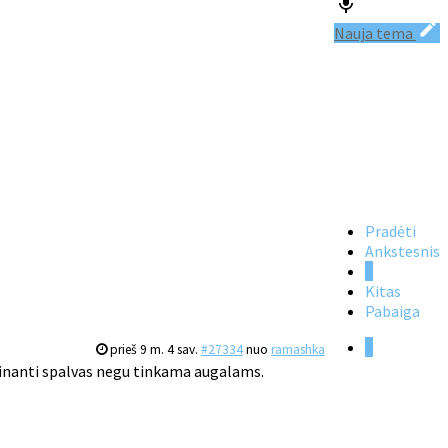
Nauja tema
Pradėti
Ankstesnis
1
Kitas
Pabaiga
1
prieš 9 m. 4 sav.
#27334
nuo
ramashka
ryškinanti spalvas negu tinkama augalams.