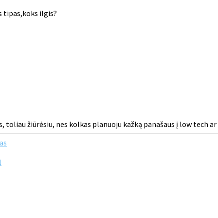
 tipas,koks ilgis?
, toliau žiūrėsiu, nes kolkas planuoju kažką panašaus į low tech ar 
as
l