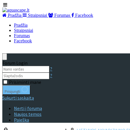
Pradžia
Straipsniai
Forumas
Facebook
Pradžia
Straipsniai
Forumas
Facebook
Forum Login
?
?
Prisiminti mane
Prisijungti
Sukurti sąskaitą
Nerti į forumą
Naujos temos
Paieška