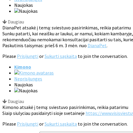
Naujokas
Daugiau
DianaPet atsakė į temą: sviestuvo pasirinkimas, reikia patarimu
Sunku patarti, kai neaišku ar laukui, ar namui, kokiam kambaryje,
rekomenduočiau nemokamai konsultacijai pasitarti su tais, kurie 
Paskutinis taisymas: prieš 6 m. 3 mėn. nuo
DianaPet
.
Please
Prisijungti
or
Sukurti sąskaitą
to join the conversation.
Kimono
Neprisijungęs
Naujokas
Daugiau
Kimono atsakė į temą: sviestuvo pasirinkimas, reikia patarimu
Siaip siulyciau pasidairyti sioje svetaineje
https://www.visisviestuv
Please
Prisijungti
or
Sukurti sąskaitą
to join the conversation.