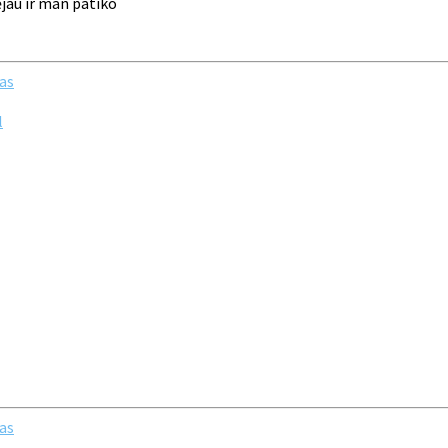
ėjau ir man patiko
as
l
as