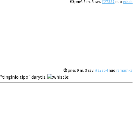
prieš 9 m. 3 sav.
#27337
nuo
eckalt
prieš 9 m. 3 sav.
#27354
nuo
ramashka
"tinginio tipo" darytis.