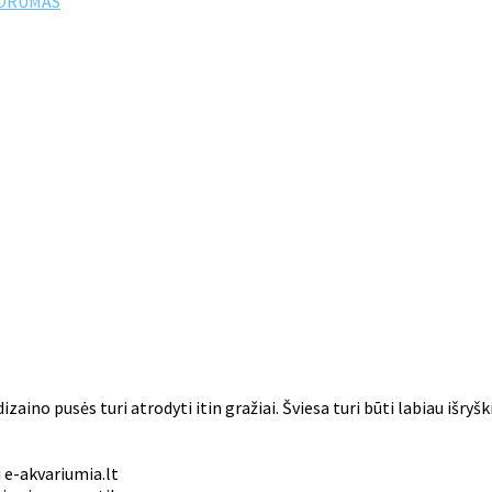
FORUMAS
 dizaino pusės turi atrodyti itin gražiai. Šviesa turi būti labiau iš
i e-akvariumia.lt