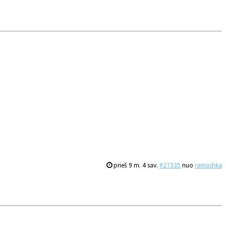
prieš 9 m. 4 sav.
#27335
nuo
ramashka