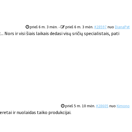
prieš 6 m. 3 mėn.
-
prieš 6 m. 3 mėn.
#28597
nuo
DianaPet
... Nors ir visi šiais laikais dedasi visų sričių specialistais, pati
prieš 5 m. 10 mėn.
#28605
nuo
Kimono
Neretai ir nuolaidas taiko produkcijai.