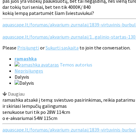
pas juos yra visokių paauksuotų, bet tai negąsdiną, nes vieną tur
dar tokių turi seniai, bet ten tik 4000K/ 840
kokią lempą patartumėt šiam šviestuviukui?
aquascape.lt/forumas/akvarium-zurnalai/1839-virtuvinis-burbul
aquascape.lt/forumas/akvarium-zurnalai/1...galinio-startas-130
Please
Prisijungti
or
Sukurti sąskaitą
to join the conversation.
ramashka
Temos autorius
Neprisijungęs
Dalyvis
Daugiau
ramashka atsakė į temą: sviestuvo pasirinkimas, reikia patarimu
ir skiriasi lempučių galingumas
senukuose turi tik po 28W 114cm
o e-akvariumai 54W 115cm
aquascape.lt/forumas/akvarium-zurnalai/1839-virtuvinis-burbul