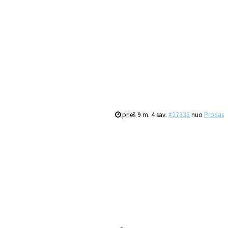
prieš 9 m. 4 sav.
#27336
nuo
ProSas