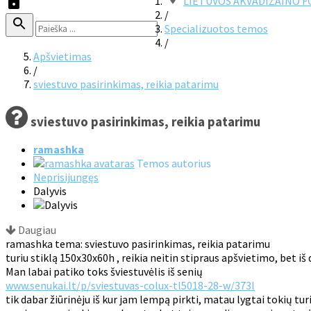
LIETUVOS AKVADIZAINO 
/
Specializuotos temos
/
Apšvietimas
/
sviestuvo pasirinkimas, reikia patarimu
sviestuvo pasirinkimas, reikia patarimu
ramashka
Temos autorius
Neprisijungęs
Dalyvis
Daugiau
ramashka tema: sviestuvo pasirinkimas, reikia patarimu
turiu stiklą 150x30x60h , reikia neitin stipraus apšvietimo, bet iš
Man labai patiko toks šviestuvėlis iš senių
www.senukai.lt/p/sviestuvas-colux-tl5018-28-w/373l
tik dabar žiūrinėju iš kur jam lempą pirkti, matau lygtai tokių tur