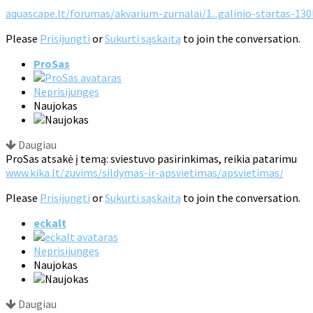
aquascape.lt/forumas/akvarium-zurnalai/1...galinio-startas-130
Please
Prisijungti
or
Sukurti sąskaitą
to join the conversation.
ProSas
Neprisijungęs
Naujokas
Daugiau
ProSas atsakė į temą: sviestuvo pasirinkimas, reikia patarimu
www.kika.lt/zuvims/sildymas-ir-apsvietimas/apsvietimas/
Please
Prisijungti
or
Sukurti sąskaitą
to join the conversation.
eckalt
Neprisijungęs
Naujokas
Daugiau