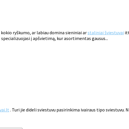
 kokio ryškumo, ar labiau domina sieniniai ar
staliniai šviestuvai
itt
specializuojasi į apšvietimą, kur asortimentas gausus...
ai.lt
. Turi jie dideli sviestuvu pasirinkima ivairaus tipo sviestuvu. 