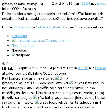
greedy atsakė į temą: JBL
prieš 9 m. 10 mėn.
#25293
nuo
greedy
inline CO2 difuzorius
Ph kontroleris nesugeba pasiekti ph reikšmės?Tai kontroleris
nekaltas, kad neatsuki daugiau co2 adatinio vožtuvo pagalba?
Please
Prisijungti
or
Sukurti sąskaitą
to join the conversation.
Litriukas
Temos autorius
Neprisijungęs
Naujokas
Daugiau
Litriukas
prieš 9 m. 10 mėn.
-
prieš 9 m. 10 mėn.
#25295
nuo
Litriukas
atsakė į temą: JBL inline CO2 difuzorius
Kad kontrolerio aš ir nekaltinau
greedy tai aš jam galiu kiek noriu atsukti
kas iš to kad, jis
nesmulkinęs viską praleidžia tarp tarpinės ir smulkinimo
medžiagos. Jei jis su 1 burbulu per sekundę nesusitvarko, tai ką
jis veiks su daugiau
čia būtų tas pats, kas įleisti žarną tiesiai
į akvariumą ir laukti
Pažiūrėk dar kartą video, čia jis 1
b/s tirpina.. tai burbulas tiek ir suskaldomas kiek į fleitos