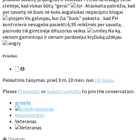
stebėjo, kad viskas būtų "gerai"
. Ataskaita pabrėžia, kad
per savaitę nė žuvis nė koks augaliukas nepasijuto blogai.
Vis galvojau, kur čia "žuvis" pakasta .. kad PH
kontroleris nesugeba pasiekti 6,95 reikšmės per savaitę...
pasirodo tik gimtinėje difuzorius veikia.
Na ką..
vienam gamintojui ir vienam pardavėjui kryžiuką uždėjau
Priedai:
Paskutinis taisymas: prieš 9 m. 10 mėn. nuo
Litriukas
.
Please
Prisijungti
or
Sukurti sąskaitą
to join the conversation.
greedy
Neprisijungęs
Veteranas
Daugiau