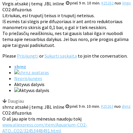
Virgis atsakė į temą: JBL inline
prieš 9 m. 10 mėn.
#25262
nuo
Virgis
CO2 difuzorius
Litriukas, esi truputį teisus ir truputį neteisus.
Iš esmės tai slėgis prie difuzoriaus ir ant antro reduktoriaus
manometro skirsis gal 0,1 bar, o gal ir tiek nesiskirs.
To priežasčių neaiškinsiu, nes tai gausis labai ilga ir nuobodi
tema apie nesvarbius dalykus. Jei bus noro, prie progos galima
apie tai gyvai padiskutuot.
Please
Prisijungti
or
Sukurti sąskaitą
to join the conversation.
shrnz
Neprisijungęs
Aktyvus dalyvis
Daugiau
shrnz atsakė į temą: JBL inline
prieš 9 m. 10 mėn.
#25263
nuo
shrnz
CO2 difuzorius
O aš jau apie tris mėnesius naudoju tokį
www.aliexpress.com/item/Aquarium-CO2-
ATO...CO2/32453448491.html