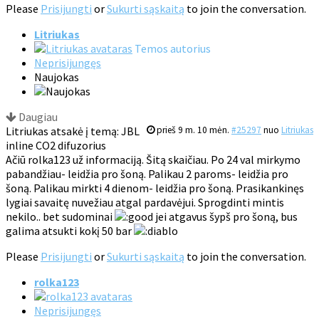
Please
Prisijungti
or
Sukurti sąskaitą
to join the conversation.
Litriukas
Temos autorius
Neprisijungęs
Naujokas
Daugiau
Litriukas atsakė į temą: JBL
prieš 9 m. 10 mėn.
#25297
nuo
Litriukas
inline CO2 difuzorius
Ačiū rolka123 už informaciją. Šitą skaičiau. Po 24 val mirkymo
pabandžiau- leidžia pro šoną. Palikau 2 paroms- leidžia pro
šoną. Palikau mirkti 4 dienom- leidžia pro šoną. Prasikankinęs
lygiai savaitę nuvežiau atgal pardavėjui. Sprogdinti mintis
nekilo.. bet sudominai
jei atgavus šypš pro šoną, bus
galima atsukti kokį 50 bar
Please
Prisijungti
or
Sukurti sąskaitą
to join the conversation.
rolka123
Neprisijungęs