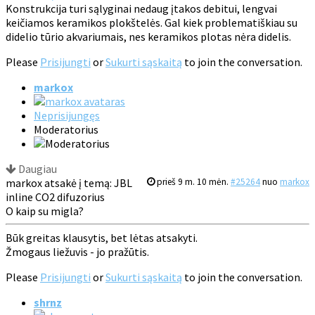
Konstrukcija turi sąlyginai nedaug įtakos debitui, lengvai
keičiamos keramikos plokštelės. Gal kiek problematiškiau su
didelio tūrio akvariumais, nes keramikos plotas nėra didelis.
Please
Prisijungti
or
Sukurti sąskaitą
to join the conversation.
markox
Neprisijungęs
Moderatorius
Daugiau
markox atsakė į temą: JBL
prieš 9 m. 10 mėn.
#25264
nuo
markox
inline CO2 difuzorius
O kaip su migla?
Būk greitas klausytis, bet lėtas atsakyti.
Žmogaus liežuvis - jo pražūtis.
Please
Prisijungti
or
Sukurti sąskaitą
to join the conversation.
shrnz