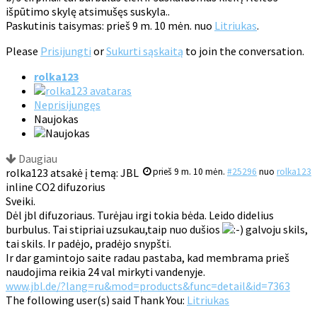
išpūtimo skylę atsimušęs suskyla..
Paskutinis taisymas: prieš 9 m. 10 mėn. nuo
Litriukas
.
Please
Prisijungti
or
Sukurti sąskaitą
to join the conversation.
rolka123
Neprisijungęs
Naujokas
Daugiau
rolka123 atsakė į temą: JBL
prieš 9 m. 10 mėn.
#25296
nuo
rolka123
inline CO2 difuzorius
Sveiki.
Dėl jbl difuzoriaus. Turėjau irgi tokia bėda. Leido didelius
burbulus. Tai stipriai uzsukau,taip nuo dušios
galvoju skils,
tai skils. Ir padėjo, pradėjo snypšti.
Ir dar gamintojo saite radau pastaba, kad membrama prieš
naudojima reikia 24 val mirkyti vandenyje.
www.jbl.de/?lang=ru&mod=products&func=detail&id=7363
The following user(s) said Thank You:
Litriukas