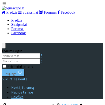
Pradžia
Straipsniai
Forumas
Facebook
Pradžia
Straipsniai
Forumas
Facebook
Forum Login
?
?
Prisiminti mane
Prisijungti
Sukurti sąskaitą
Nerti į forumą
Naujos temos
Paieška