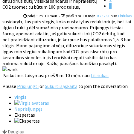
difuzorius būtų visiškai sandarus ir nepraleistų
3
CO2 tuomet tu būtum 100 proc teisus,
prieš 9 m. 10 mėn.
-
prieš 9 m. 10 mėn.
#25261
nuo
Litriukas
susidarytų tas pats slėgis, koks nustatytas reduktoriuje, bet tai
ilgiau truktų dėl sumažinto praeinamumo. Prijungęs tiesiai
žarną, apeinant adatinį, aš galiu sukurti tokį CO2 debitą, kad
net praleidžiant difuzoriui, jo korpuse bus palaikomas 1,5-3 bar
slėgis. Mano pajungimo atvėju, difuzoriuje sukuriamas slėgis
lygus min slegiui reikalingam kad CO2 prasiskverbtų pro
keramikos sieneles ir jis teoriškai negali sukilti iki to kas
rodoma reduktoriuje. Kažką panašaus bandžiau pasakyti.
Paskutinis taisymas: prieš 9 m. 10 mėn. nuo
Litriukas
.
Please
Prisijungti
or
Sukurti sąskaitą
to join the conversation.
Virgis
Neprisijungęs
Ekspertas
Daugiau