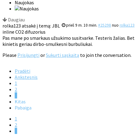
Naujokas
Daugiau
rolka123 atsakė į temą: JBL
prieš 9 m. 10 mėn.
#25298
nuo
rolka123
inline CO2 difuzorius
Pas mane po smarkaus užsukimo susitvarke. Testeris žalias. Bet
kinietis geriau dirbo-smulkesni burbuliukai.
Please
Prisijungti
or
Sukurti sąskaitą
to join the conversation.
Pradėti
Ankstesnis
1
2
3
Kitas
Pabaiga
1
2
3