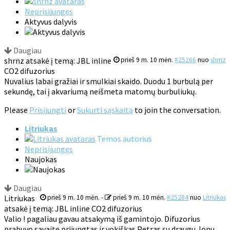
Neprisijungęs
Aktyvus dalyvis
Daugiau
shrnz atsakė į temą: JBL inline
prieš 9 m. 10 mėn.
#25266
nuo
shrnz
CO2 difuzorius
Nuvalius labai gražiai ir smulkiai skaido. Duodu 1 burbulą per
sekundę, tai į akvariumą neišmeta matomų burbuliukų.
Please
Prisijungti
or
Sukurti sąskaitą
to join the conversation.
Litriukas
Temos autorius
Neprisijungęs
Naujokas
Daugiau
Litriukas
prieš 9 m. 10 mėn.
-
prieš 9 m. 10 mėn.
#25284
nuo
Litriukas
atsakė į temą: JBL inline CO2 difuzorius
Valio ! pagaliau gavau atsakymą iš gamintojo. Difuzorius
prabuvo savaitę prijungtas ir vokiškas Petras su draugu Jonu