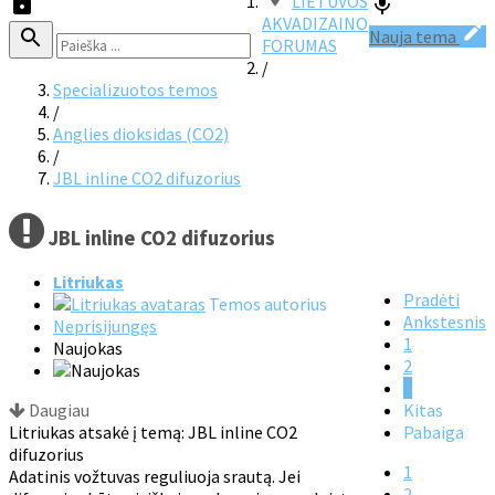
LIETUVOS
AKVADIZAINO
Nauja tema
FORUMAS
/
Specializuotos temos
/
Anglies dioksidas (CO2)
/
JBL inline CO2 difuzorius
JBL inline CO2 difuzorius
Litriukas
Pradėti
Temos autorius
Ankstesnis
Neprisijungęs
1
Naujokas
2
3
Daugiau
Kitas
Litriukas atsakė į temą: JBL inline CO2
Pabaiga
difuzorius
1
Adatinis vožtuvas reguliuoja srautą. Jei
2