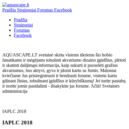
Pradžia
Straipsniai
Forumas
Facebook
Pradžia
Straipsniai
Forumas
Facebook
AQUASCAPE.LT svetainė skirta visiems tikriems šio hobio
fanatikams ir mėgėjams tobulinti akvariumo dizaino įgūdžius, plėtoti
ir skatinti dalijimąsi informacija, kaip sukurti ir puoselėti gražius
akvariumus, bus aktyvi, gyva ir įdomi kartu su Jumis. Maloniai
kviečiame Jus prisiregistruoti ir bendrauti forume, visiems kartu
gilinant žinias, tobulinant įgūdžius ir kūrybiškumą! Jei turite pastabų
ir norite jomis pasidalinti - išsakykite jas forume. Ačiū! Svetainės
administracija
Kuo daugiau mes pažįstame gamtos dėsnius, tuo labiau mums neįtikėtini jos
stebuklai." — Čarlzas Darvinas
IAPLC 2018
IAPLC 2018