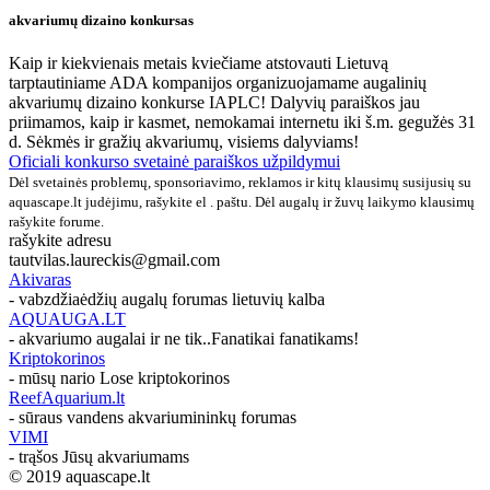
akvariumų dizaino konkursas
Kaip ir kiekvienais metais kviečiame atstovauti Lietuvą
tarptautiniame ADA kompanijos organizuojamame augalinių
akvariumų dizaino konkurse IAPLC! Dalyvių paraiškos jau
priimamos, kaip ir kasmet, nemokamai internetu iki š.m. gegužės 31
d. Sėkmės ir gražių akvariumų, visiems dalyviams!
Oficiali konkurso svetainė paraiškos užpildymui
Dėl svetainės problemų, sponsoriavimo, reklamos ir kitų klausimų susijusių su
aquascape.lt judėjimu, rašykite el . paštu. Dėl augalų ir žuvų laikymo klausimų
rašykite forume.
rašykite adresu
tautvilas.laureckis@gmail.com
Akivaras
- vabzdžiaėdžių augalų forumas lietuvių kalba
AQUAUGA.LT
- akvariumo augalai ir ne tik..Fanatikai fanatikams!
Kriptokorinos
- mūsų nario Lose kriptokorinos
ReefAquarium.lt
- sūraus vandens akvariumininkų forumas
VIMI
- trąšos Jūsų akvariumams
© 2019 aquascape.lt