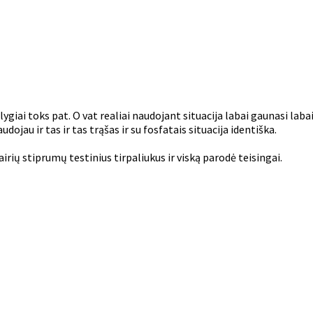
iai toks pat. O vat realiai naudojant situacija labai gaunasi labai 
ojau ir tas ir tas trąšas ir su fosfatais situacija identiška.
rių stiprumų testinius tirpaliukus ir viską parodė teisingai.