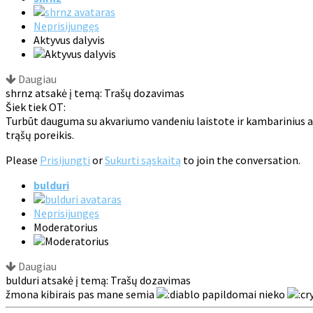
Neprisijungęs
Aktyvus dalyvis
Daugiau
shrnz atsakė į temą: Trašų dozavimas
Šiek tiek OT:
Turbūt dauguma su akvariumo vandeniu laistote ir kambarinius au
trąšų poreikis.
Please
Prisijungti
or
Sukurti sąskaitą
to join the conversation.
bulduri
Neprisijungęs
Moderatorius
Daugiau
bulduri atsakė į temą: Trašų dozavimas
žmona kibirais pas mane semia
papildomai nieko