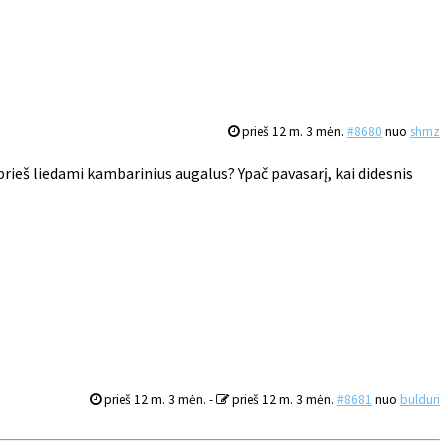
prieš 12 m. 3 mėn.
#8680
nuo
shrnz
ieš liedami kambarinius augalus? Ypač pavasarį, kai didesnis
prieš 12 m. 3 mėn.
-
prieš 12 m. 3 mėn.
#8681
nuo
bulduri