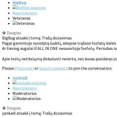
BigBug
Neprisijungęs
Veteranas
Daugiau
BigBug atsakė į temą: Trašų dozavimas
Pagal gamintojo nurodytą sudėtį, abejose trąšose fosfatų kiekis lyg
Ar tiesiog augalai iš ALL IN ONE nesuvartoja fosfotų. Periodais naud
Apie testų netikslųmą diskutuoti neverta, nes buvau pasidaręs įvai
Please
Prisijungti
or
Sukurti sąskaitą
to join the conversation.
yankadi
Neprisijungęs
Moderatorius
Daugiau
yankadi atsakė į temą: Trašų dozavimas