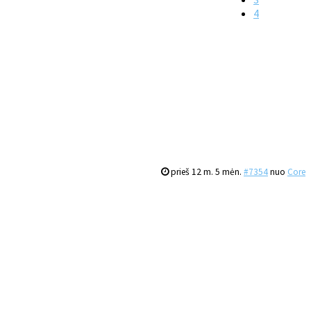
4
prieš 12 m. 5 mėn.
#7354
nuo
Core