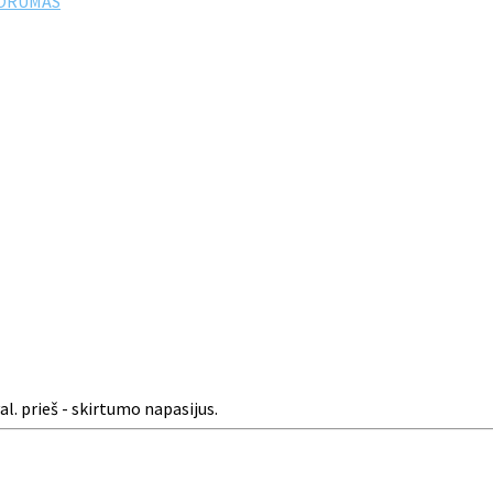
FORUMAS
val. prieš - skirtumo napasijus.