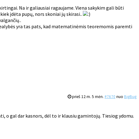
skirtingai. Na ir galiausiai ragaujame. Viena sakykim gali būti
ek įdėta pupų, nors skoniai jų skirasi..
valgančių..
rie realybės yra tas pats, kad matematinėmis teoremomis paremti
prieš 12 m. 5 mėn.
#7670
nuo
BigBug
i, o gal dar kasnors, dėl to ir klausiu gamintojų. Tiesiog ydomu.