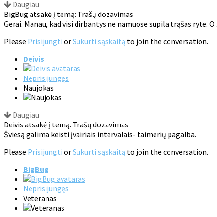
Daugiau
BigBug atsakė į temą: Trašų dozavimas
Gerai. Manau, kad visi dirbantys ne namuose supila trąšas ryte. O 
Please
Prisijungti
or
Sukurti sąskaitą
to join the conversation.
Deivis
Neprisijungęs
Naujokas
Daugiau
Deivis atsakė į temą: Trašų dozavimas
Šviesą galima keisti įvairiais intervalais- taimerių pagalba.
Please
Prisijungti
or
Sukurti sąskaitą
to join the conversation.
BigBug
Neprisijungęs
Veteranas