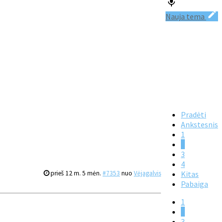
Nauja tema
Pradėti
Ankstesnis
1
2
3
4
prieš 12 m. 5 mėn.
#7353
nuo
Vėjagalvis
Kitas
Pabaiga
1
2
3