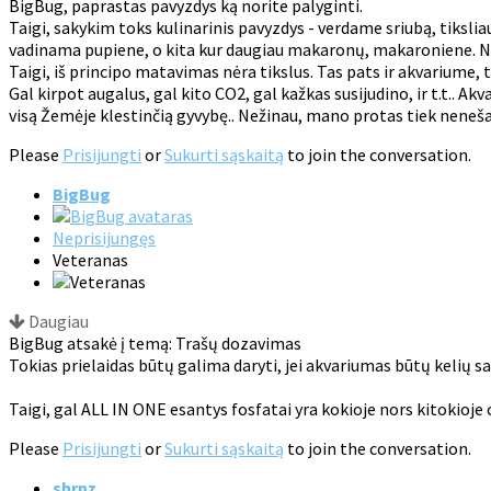
BigBug, paprastas pavyzdys ką norite palyginti.
Taigi, sakykim toks kulinarinis pavyzdys - verdame sriubą, tiksliau 
vadinama pupiene, o kita kur daugiau makaronų, makaroniene. Nors 
Taigi, iš principo matavimas nėra tikslus. Tas pats ir akvariume, t
Gal kirpot augalus, gal kito CO2, gal kažkas susijudino, ir t.t.
visą Žemėje klestinčią gyvybę.. Nežinau, mano protas tiek neneš
Please
Prisijungti
or
Sukurti sąskaitą
to join the conversation.
BigBug
Neprisijungęs
Veteranas
Daugiau
BigBug atsakė į temą: Trašų dozavimas
Tokias prielaidas būtų galima daryti, jei akvariumas būtų kelių sa
Taigi, gal ALL IN ONE esantys fosfatai yra kokioje nors kitokioje
Please
Prisijungti
or
Sukurti sąskaitą
to join the conversation.
shrnz