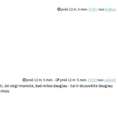
prieš 12 m. 5 mėn.
#7657
nuo
BigBug
prieš 12 m. 5 mėn.
-
prieš 12 m. 5 mėn.
#7659
nuo
yankadi
Jei visgi manote, kad reikia daugiau - tai ir dozuokite daugiau.
timus.