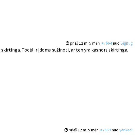
prieš 12 m. 5 mėn.
#7664
nuo
BigBug
skirtinga. Todėl ir įdomu sužinoti, ar ten yra kasnors skirtinga.
prieš 12 m. 5 mėn.
#7669
nuo
yankadi