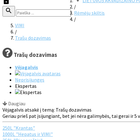
LIETUVOS AKVADIZAINO 
/
Rėmėjų skiltis
/
VIMI
/
Trašų dozavimas
Trašų dozavimas
Vėjagalvis
Neprisijungęs
Ekspertas
Daugiau
Vėjagalvis atsakė į temą: Trašų dozavimas
Geriau prieš pat įsijungiant, bet jei nėra galimybės, tai gerai ir 5 
250L "Krantas"
1000L "Hepatus ir VIMI"