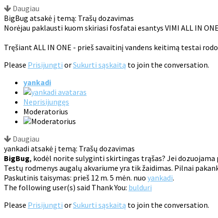
Daugiau
BigBug atsakė į temą: Trašų dozavimas
Norėjau paklausti kuom skiriasi fosfatai esantys VIMI ALL IN ON
Tręšiant ALL IN ONE - prieš savaitinį vandens keitimą testai rod
Please
Prisijungti
or
Sukurti sąskaitą
to join the conversation.
yankadi
Neprisijungęs
Moderatorius
Daugiau
yankadi atsakė į temą: Trašų dozavimas
BigBug
, kodėl norite sulyginti skirtingas trąšas? Jei dozuojama
Testų rodmenys augalų akvariume yra tik žaidimas. Pilnai pakanka 
Paskutinis taisymas: prieš 12 m. 5 mėn. nuo
yankadi
.
The following user(s) said Thank You:
bulduri
Please
Prisijungti
or
Sukurti sąskaitą
to join the conversation.