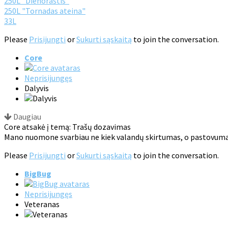
250L "Dienoraštis"
250L "Tornadas ateina"
33L
Please
Prisijungti
or
Sukurti sąskaitą
to join the conversation.
Core
Neprisijungęs
Dalyvis
Daugiau
Core atsakė į temą: Trašų dozavimas
Mano nuomone svarbiau ne kiek valandų skirtumas, o pastovuma
Please
Prisijungti
or
Sukurti sąskaitą
to join the conversation.
BigBug
Neprisijungęs
Veteranas