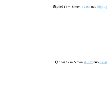
prieš 12 m. 5 mėn.
#7367
nuo
BigBug
prieš 12 m. 5 mėn.
#7372
nuo
Deivis