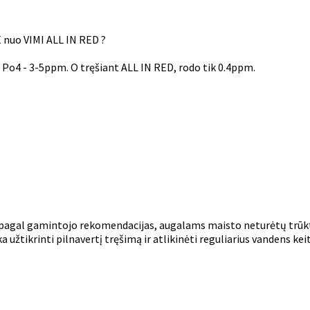
E nuo VIMI ALL IN RED ?
o Po4 - 3-5ppm. O tręšiant ALL IN RED, rodo tik 0.4ppm.
 pagal gamintojo rekomendacijas, augalams maisto neturėtų trūkti. 
užtikrinti pilnavertį tręšimą ir atlikinėti reguliarius vandens kei