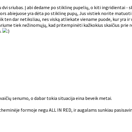
dvi sriubas. Į abi dedame po stiklinę pupelių, o kiti ingridientai - 
abiejuose yra dėta po stiklinę pupų, Jus vistiek norite matuoti ki
ik ten dar netiksliau, nes viską atliekate viename puode, kur yra ir 
. Akvariume tiek nežinomųjų, kad pritempinėti kažkokius skaičius p
a.
vaičių senumo, o dabar tokia situacija eina beveik metai.
 cheminėje formoje negu ALL IN RED, ir augalams sunkiau pasisavint