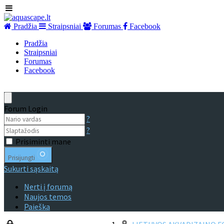
Pradžia
Straipsniai
Forumas
Facebook
Pradžia
Straipsniai
Forumas
Facebook
Forum Login
?
?
Prisiminti mane
Prisijungti
Sukurti sąskaitą
Nerti į forumą
Naujos temos
Paieška