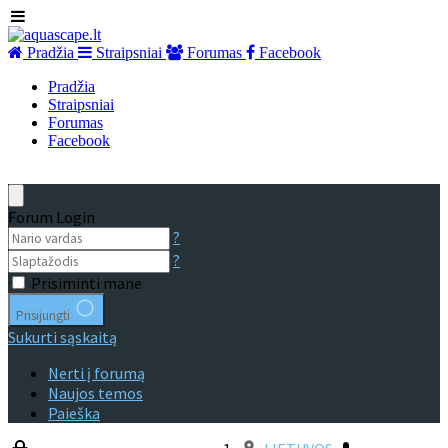
Pradžia
Straipsniai
Forumas
Facebook
Pradžia
Straipsniai
Forumas
Facebook
Forum Login
?
?
Prisiminti mane
Prisijungti
Sukurti sąskaitą
Nerti į forumą
Naujos temos
Paieška