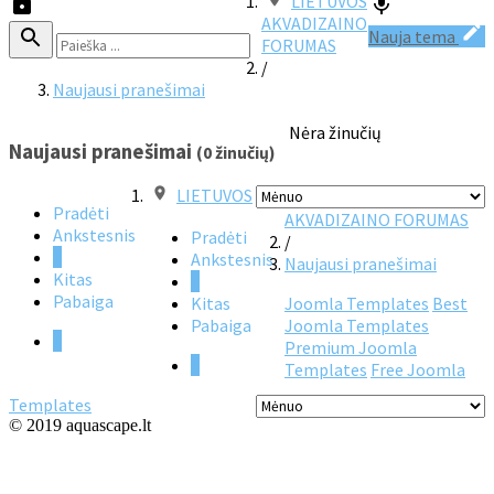
LIETUVOS
AKVADIZAINO
Nauja tema
FORUMAS
/
Naujausi pranešimai
Nėra žinučių
Naujausi pranešimai
(0 žinučių)
LIETUVOS
Pradėti
AKVADIZAINO FORUMAS
Ankstesnis
Pradėti
/
1
Ankstesnis
Naujausi pranešimai
Kitas
1
Pabaiga
Kitas
Joomla Templates
Best
Pabaiga
Joomla Templates
1
Premium Joomla
1
Templates
Free Joomla
Templates
© 2019 aquascape.lt