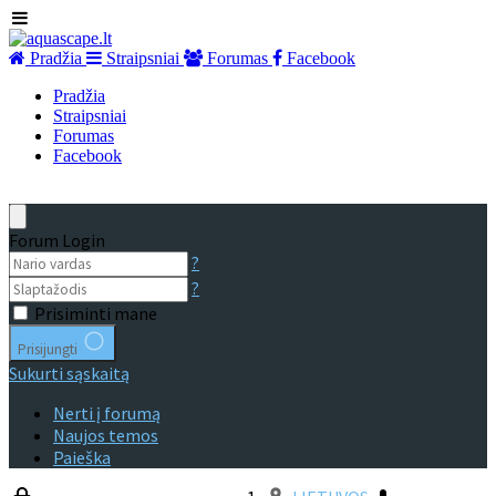
Pradžia
Straipsniai
Forumas
Facebook
Pradžia
Straipsniai
Forumas
Facebook
Forum Login
?
?
Prisiminti mane
Prisijungti
Sukurti sąskaitą
Nerti į forumą
Naujos temos
Paieška