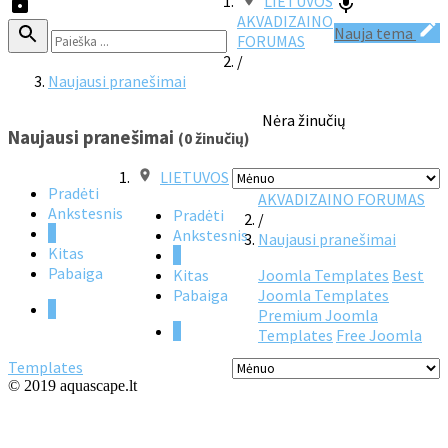
LIETUVOS
AKVADIZAINO
Nauja tema
FORUMAS
/
Naujausi pranešimai
Nėra žinučių
Naujausi pranešimai
(0 žinučių)
LIETUVOS
Pradėti
AKVADIZAINO FORUMAS
Ankstesnis
Pradėti
/
1
Ankstesnis
Naujausi pranešimai
Kitas
1
Pabaiga
Kitas
Joomla Templates
Best
Pabaiga
Joomla Templates
1
Premium Joomla
1
Templates
Free Joomla
Templates
© 2019 aquascape.lt