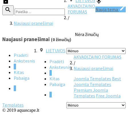
LIETUVOS
AKVADIZAINO
Nauja tema
FORUMAS
/
Naujausi pranešimai
Nėra žinučių
Naujausi pranešimai
(0 žinučių)
LIETUVOS
Pradėti
AKVADIZAINO FORUMAS
Ankstesnis
Pradėti
/
1
Ankstesnis
Naujausi pranešimai
Kitas
1
Pabaiga
Kitas
Joomla Templates
Best
Pabaiga
Joomla Templates
1
Premium Joomla
1
Templates
Free Joomla
Templates
© 2019 aquascape.lt