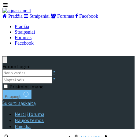
Pradžia
Straipsniai
Forumas
Facebook
Pradžia
Straipsniai
Forumas
Facebook
Forum Login
?
?
Prisiminti mane
Prisijungti
Sukurti sąskaitą
Nerti į forumą
Naujos temos
Paieška