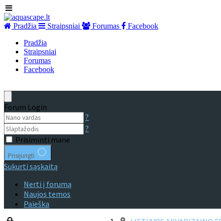
Pradžia
Straipsniai
Forumas
Facebook
Pradžia
Straipsniai
Forumas
Facebook
Forum Login
?
?
Prisiminti mane
Prisijungti
Sukurti sąskaitą
Nerti į forumą
Naujos temos
Paieška