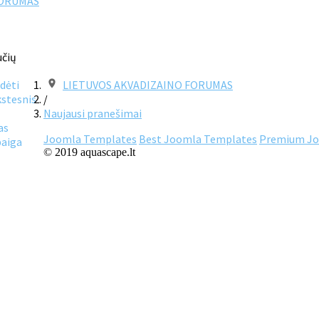
FORUMAS
učių
dėti
LIETUVOS AKVADIZAINO FORUMAS
stesnis
/
Naujausi pranešimai
as
Joomla Templates
Best Joomla Templates
Premium Jo
aiga
© 2019 aquascape.lt