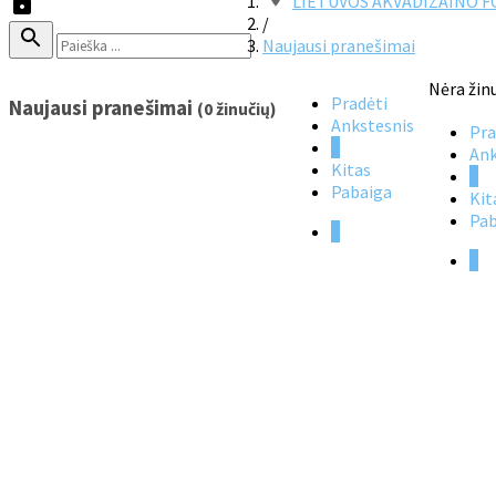
LIETUVOS AKVADIZAINO 
/
Naujausi pranešimai
Nėra žin
Pradėti
Naujausi pranešimai
(0 žinučių)
Ankstesnis
Pra
1
Ank
Kitas
1
Pabaiga
Kit
Pab
1
1