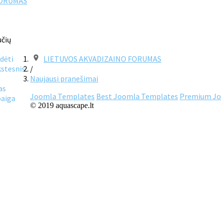
FORUMAS
učių
dėti
LIETUVOS AKVADIZAINO FORUMAS
stesnis
/
Naujausi pranešimai
as
Joomla Templates
Best Joomla Templates
Premium Jo
aiga
© 2019 aquascape.lt