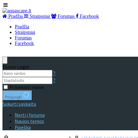
Pradžia
Straipsniai
Forumas
Facebook
Pradžia
Straipsniai
Forumas
Facebook
Forum Login
?
?
Prisiminti mane
Prisijungti
Sukurti sąskaitą
Nerti į forumą
Naujos temos
Paieška