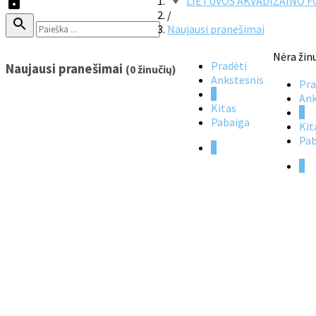
LIETUVOS AKVADIZAINO 
/
Naujausi pranešimai
Nėra žin
Pradėti
Naujausi pranešimai
(0 žinučių)
Ankstesnis
Pra
1
Ank
Kitas
1
Pabaiga
Kit
Pab
1
1