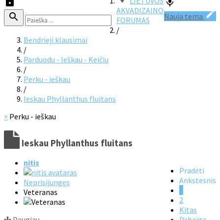
LIETUVOS
AKVADIZAINO
Nauja tema
FORUMAS
/
Bendrieji klausimai
/
Parduodu - Ieškau - Keičiu
/
Perku - ieškau
/
Ieskau Phyllanthus fluitans
×
Perku - ieškau
Ieskau Phyllanthus fluitans
nitis
Pradėti
Ankstesnis
Neprisijungęs
1
Veteranas
2
Kitas
Daugiau
Pabaiga