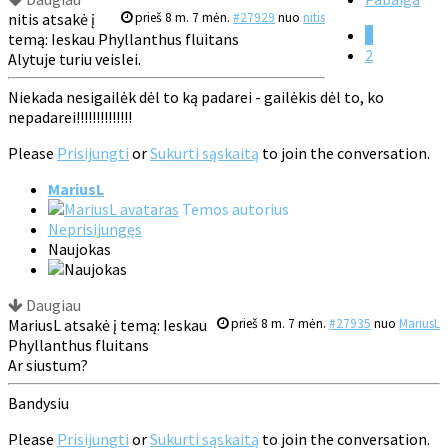
nitis atsakė į
prieš 8 m. 7 mėn.
#27929
nuo
nitis
1
temą: Ieskau Phyllanthus fluitans
2
Alytuje turiu veislei.
Niekada nesigailėk dėl to ką padarei - gailėkis dėl to, ko
nepadarei!!!!!!!!!!!!!!
Please
Prisijungti
or
Sukurti sąskaitą
to join the conversation.
MariusL
Temos autorius
Neprisijungęs
Naujokas
Daugiau
MariusL atsakė į temą: Ieskau
prieš 8 m. 7 mėn.
#27935
nuo
MariusL
Phyllanthus fluitans
Ar siustum?
Bandysiu
Please
Prisijungti
or
Sukurti sąskaitą
to join the conversation.