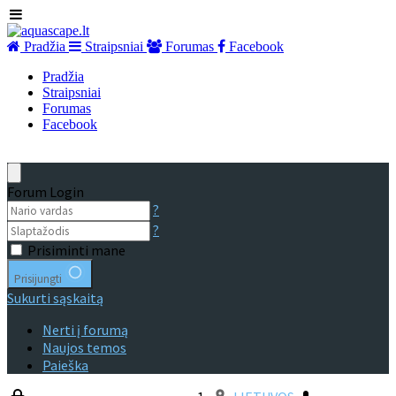
Pradžia
Straipsniai
Forumas
Facebook
Pradžia
Straipsniai
Forumas
Facebook
Forum Login
?
?
Prisiminti mane
Prisijungti
Sukurti sąskaitą
Nerti į forumą
Naujos temos
Paieška