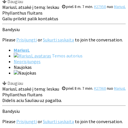
Daugiau
MariusL atsakė į temą: Ieskau
prieš 8 m. 7 mėn.
#27958
nuo
MariusL
Phyllanthus fluitans
Galiu prilekt palik kontaktus
Bandysiu
Please
Prisijungti
or
Sukurti sąskaitą
to join the conversation.
MariusL
Temos autorius
Neprisijungęs
Naujokas
Daugiau
MariusL atsakė į temą: Ieskau
prieš 8 m. 7 mėn.
#27968
nuo
MariusL
Phyllanthus fluitans
Didelis aciu Sauliau uz pagalba.
Bandysiu
Please
Prisijungti
or
Sukurti sąskaitą
to join the conversation.