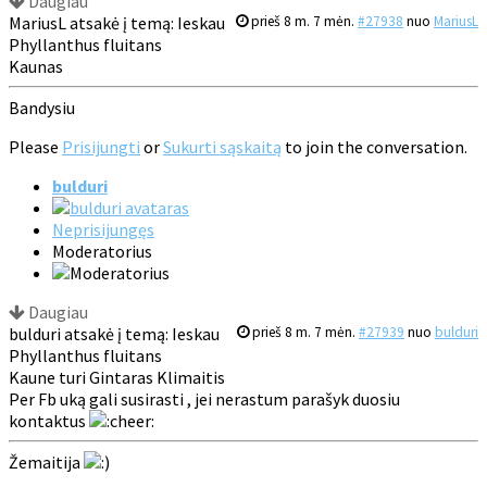
Daugiau
MariusL atsakė į temą: Ieskau
prieš 8 m. 7 mėn.
#27938
nuo
MariusL
Phyllanthus fluitans
Kaunas
Bandysiu
Please
Prisijungti
or
Sukurti sąskaitą
to join the conversation.
bulduri
Neprisijungęs
Moderatorius
Daugiau
bulduri atsakė į temą: Ieskau
prieš 8 m. 7 mėn.
#27939
nuo
bulduri
Phyllanthus fluitans
Kaune turi Gintaras Klimaitis
Per Fb uką gali susirasti , jei nerastum parašyk duosiu
kontaktus
Žemaitija