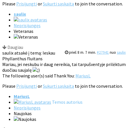
Please
Prisijungti
or
Sukurti sąskaitą
to join the conversation.
saulix
Neprisijungęs
Veteranas
Daugiau
saulix atsakė į temą: Ieskau
prieš 8 m. 7 mėn.
#27941
nuo
saulix
Phyllanthus fluitans
Mariau, jei neskubu ir daug nereikia, tai tarpušventyje prilėktum
duočiau saujalę
The following user(s) said Thank You:
MariusL
Please
Prisijungti
or
Sukurti sąskaitą
to join the conversation.
MariusL
Temos autorius
Neprisijungęs
Naujokas