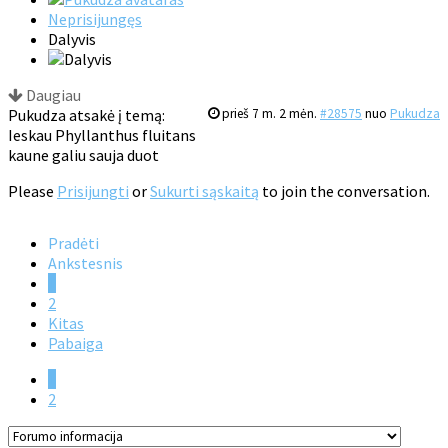
Neprisijungęs
Dalyvis
Daugiau
Pukudza atsakė į temą:
prieš 7 m. 2 mėn.
#28575
nuo
Pukudza
Ieskau Phyllanthus fluitans
kaune galiu sauja duot
Please
Prisijungti
or
Sukurti sąskaitą
to join the conversation.
Pradėti
Ankstesnis
1
2
Kitas
Pabaiga
1
2