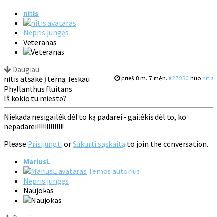
nitis
Neprisijungęs
Veteranas
Daugiau
nitis atsakė į temą: Ieskau
prieš 8 m. 7 mėn.
#27936
nuo
nitis
Phyllanthus fluitans
Iš kokio tu miesto?
Niekada nesigailėk dėl to ką padarei - gailėkis dėl to, ko
nepadarei!!!!!!!!!!!!!!
Please
Prisijungti
or
Sukurti sąskaitą
to join the conversation.
MariusL
Temos autorius
Neprisijungęs
Naujokas