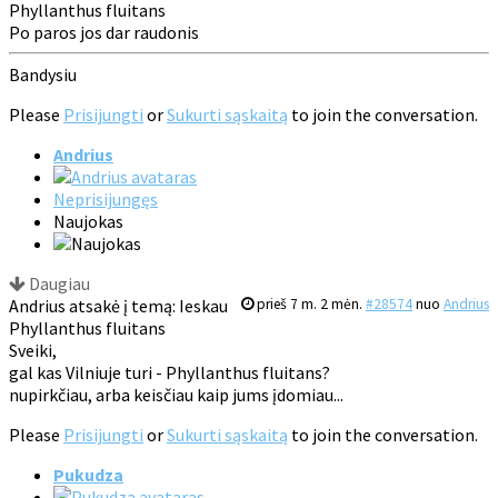
Phyllanthus fluitans
Po paros jos dar raudonis
Bandysiu
Please
Prisijungti
or
Sukurti sąskaitą
to join the conversation.
Andrius
Neprisijungęs
Naujokas
Daugiau
Andrius atsakė į temą: Ieskau
prieš 7 m. 2 mėn.
#28574
nuo
Andrius
Phyllanthus fluitans
Sveiki,
gal kas Vilniuje turi - Phyllanthus fluitans?
nupirkčiau, arba keisčiau kaip jums įdomiau...
Please
Prisijungti
or
Sukurti sąskaitą
to join the conversation.
Pukudza