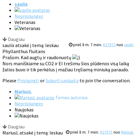
saulix
Neprisijungęs
Veteranas
Daugiau
saulix atsakė į temą: Ieskau
prieš 8 m. 7 mėn.
#27973
nuo
saulix
Phyllanthus fluitans
Prašom. Kad augtų ir raudonuotų
Nors maniškiame su CO2 ir EI trešimu šios plūdenos visą laiką
žalios buvo ir tik perkėlus į mažiau tręšiamą miniuką paraudo.
Please
Prisijungti
or
Sukurti sąskaitą
to join the conversation.
MariusL
Temos autorius
Neprisijungęs
Naujokas
Daugiau
MariusL atsakė į temą: Ieskau
prieš 8 m. 7 mėn.
#27975
nuo
MariusL