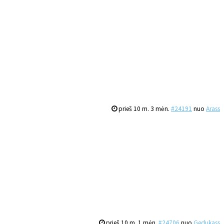
prieš 10 m. 3 mėn.
#24191
nuo
Arass
prieš 10 m. 1 mėn.
#24706
nuo
Gedukass