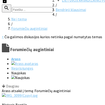
LIETUVOS AKVADIZAINO 
/
Bendrieji klausimai
/
Ne į temą
/
Forumiečių augintiniai
×
Čia galimos diskusijos kurios netinka pagal numatytas temas
Forumiečių augintiniai
Arass
Neprisijungęs
Naujokas
Daugiau
Arass atsakė į temą: Forumiečių augintiniai
Misteris Bentlis