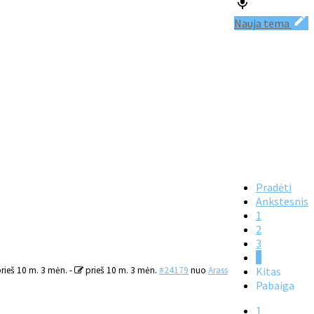
Nauja tema
Pradėti
Ankstesnis
1
2
3
4
rieš 10 m. 3 mėn.
-
prieš 10 m. 3 mėn.
#24179
nuo
Arass
Kitas
Pabaiga
1