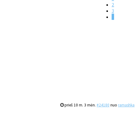
2
3
4
prieš 10 m. 3 mėn.
#24180
nuo
ramashka