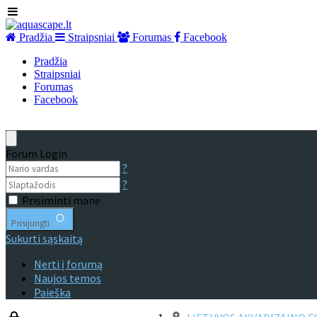
Pradžia
Straipsniai
Forumas
Facebook
Pradžia
Straipsniai
Forumas
Facebook
Forum Login
?
?
Prisiminti mane
Prisijungti
Sukurti sąskaitą
Nerti į forumą
Naujos temos
Paieška