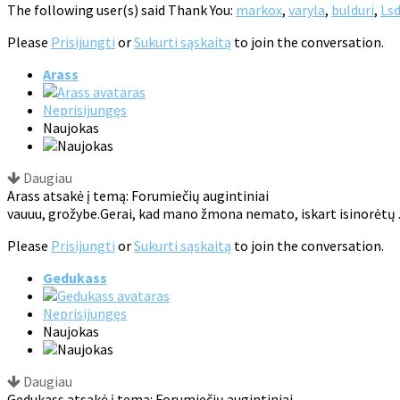
The following user(s) said Thank You:
markox
,
varyla
,
bulduri
,
Ls
Please
Prisijungti
or
Sukurti sąskaitą
to join the conversation.
Arass
Neprisijungęs
Naujokas
Daugiau
Arass atsakė į temą: Forumiečių augintiniai
vauuu, grožybe.Gerai, kad mano žmona nemato, iskart isinorėtų 
Please
Prisijungti
or
Sukurti sąskaitą
to join the conversation.
Gedukass
Neprisijungęs
Naujokas
Daugiau
Gedukass atsakė į temą: Forumiečių augintiniai