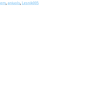
dem
,
aniuols
,
Lesnik005
.