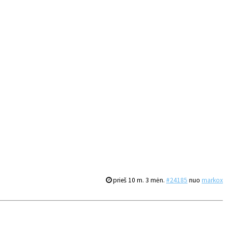
prieš 10 m. 3 mėn.
#24185
nuo
markox