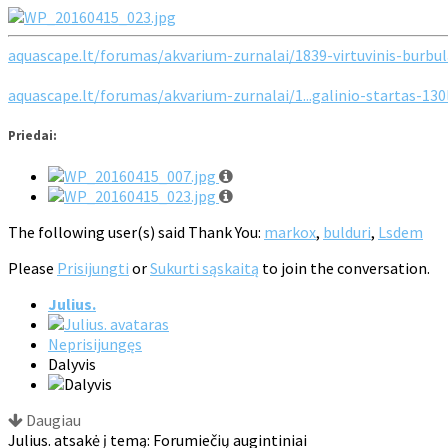
aquascape.lt/forumas/akvarium-zurnalai/1839-virtuvinis-burbul
aquascape.lt/forumas/akvarium-zurnalai/1...galinio-startas-130
Priedai:
The following user(s) said Thank You:
markox
,
bulduri
,
Lsdem
Please
Prisijungti
or
Sukurti sąskaitą
to join the conversation.
Julius.
Neprisijungęs
Dalyvis
Daugiau
Julius. atsakė į temą: Forumiečių augintiniai