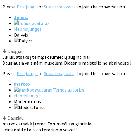
Please
Prisijungti
or
Sukurti sąskaitą
to join the conversation.
Julius.
Neprisijungęs
Dalyvis
Daugiau
Julius. atsakė į temą: Forumiečių augintiniai
Daugiausia vaisinėm muselėm. Didesnio maistelio nelabai valgo
Please
Prisijungti
or
Sukurti sąskaitą
to join the conversation.
markox
Temos autorius
Neprisijungęs
Moderatorius
Daugiau
markox atsakė į temą: Forumiečių augintiniai
Jeigu galite tai visą terariumo vaizdą?