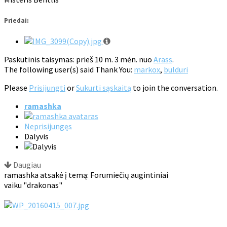
Priedai:
Paskutinis taisymas: prieš 10 m. 3 mėn. nuo
Arass
.
The following user(s) said Thank You:
markox
,
bulduri
Please
Prisijungti
or
Sukurti sąskaitą
to join the conversation.
ramashka
Neprisijungęs
Dalyvis
Daugiau
ramashka atsakė į temą: Forumiečių augintiniai
vaiku "drakonas"