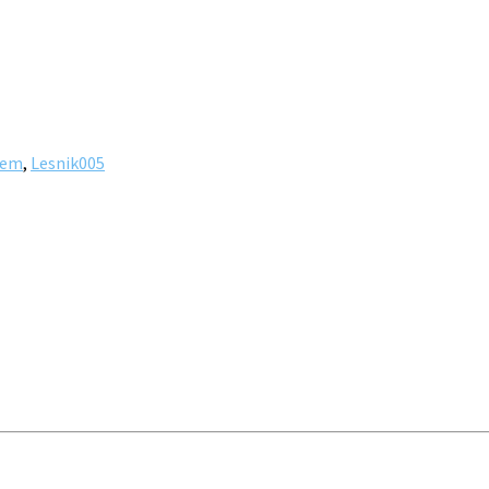
dem
,
Lesnik005