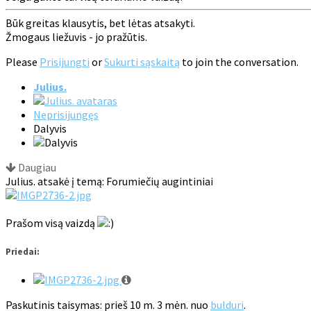
Būk greitas klausytis, bet lėtas atsakyti.
Žmogaus liežuvis - jo pražūtis.
Please
Prisijungti
or
Sukurti sąskaitą
to join the conversation.
Julius.
Neprisijungęs
Dalyvis
Daugiau
Julius. atsakė į temą: Forumiečių augintiniai
Prašom visą vaizdą
Priedai:
Paskutinis taisymas: prieš 10 m. 3 mėn. nuo
bulduri
.