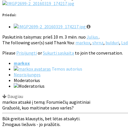
Priedai:
Paskutinis taisymas: prieš 10 m. 3 mėn. nuo
Julius.
.
The following user(s) said Thank You:
markox
,
shrnz
,
bulduri
,
Ls
Please
Prisijungti
or
Sukurti sąskaitą
to join the conversation.
markox
Temos autorius
Neprisijungęs
Moderatorius
Daugiau
markox atsakė į temą: Forumiečių augintiniai
Gražuolė, kuo maitinate savo varles?
Būk greitas klausytis, bet lėtas atsakyti.
Žmogaus liežuvis - jo pražūtis.