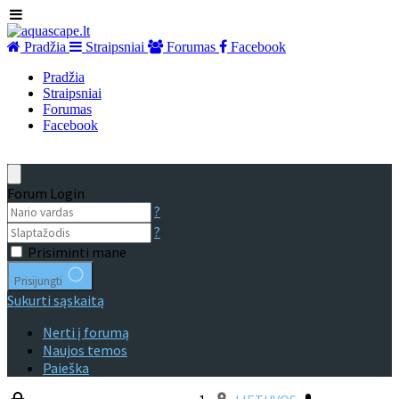
Pradžia
Straipsniai
Forumas
Facebook
Pradžia
Straipsniai
Forumas
Facebook
Forum Login
?
?
Prisiminti mane
Prisijungti
Sukurti sąskaitą
Nerti į forumą
Naujos temos
Paieška