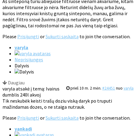
Aš sinteponą turiu abiejuose filtruose vienam akvariume, kitam
akvariume filtruose jo nėra. Neturint didelių žuvų arba žuvų,
kurios intensyviai knistų gruntą sintepono, manau, galima ir
nedėt. Filtro srovė žuvims įtakos neturėtų daryt. Greit
pagūglinau, tai rodostomai ne pas Jus vieną taip elgiasi.
Please
Prisijungti
or
Sukurti sąskaitą
to join the conversation.
varyla
Neprisijungęs
Dalyvis
Daugiau
varyla atsakė į temą: Ivairus
prieš 10 m. 2 mėn.
#24451
nuo
varyla
dumblis 240l akvoj
Tik neskubėk keisti trašų doziu viską daryk po truputi
mažindamas dozes, o ne staiga nutrauk.
Please
Prisijungti
or
Sukurti sąskaitą
to join the conversation.
yankadi