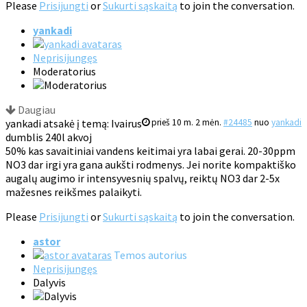
Please
Prisijungti
or
Sukurti sąskaitą
to join the conversation.
yankadi
Neprisijungęs
Moderatorius
Daugiau
yankadi atsakė į temą: Ivairus
prieš 10 m. 2 mėn.
#24485
nuo
yankadi
dumblis 240l akvoj
50% kas savaitiniai vandens keitimai yra labai gerai. 20-30ppm
NO3 dar irgi yra gana aukšti rodmenys. Jei norite kompaktiško
augalų augimo ir intensyvesnių spalvų, reiktų NO3 dar 2-5x
mažesnes reikšmes palaikyti.
Please
Prisijungti
or
Sukurti sąskaitą
to join the conversation.
astor
Temos autorius
Neprisijungęs
Dalyvis