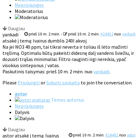
Neprisijungęs
Moderatorius
Daugiau
yankadi
prieš 10 m. 2 mėn.
-
prieš 10 m. 2 mėn.
#24453
nuo
yankadi
atsakė į temą: Ivairus dumblis 240l akvoj
Na jei NO3 40 ppm, tai tikrai neverta ir toliau iš lėto mažinti
tręšimą. Optimalu būtų pakeisti didesnę dalį vandens šviežiu, ir
dozuoti trąšas minimaliai. Filtro rauginti irgi nereikia, ypač
visokius sinteponus / vatas.
Paskutinis taisymas: prieš 10 m. 2 mėn. nuo
yankadi
.
Please
Prisijungti
or
Sukurti sąskaitą
to join the conversation.
astor
Temos autorius
Neprisijungęs
Dalyvis
Daugiau
astor atsakė į temą: Ivairus
prieš 10 m. 2 mėn.
#24482
nuo
astor