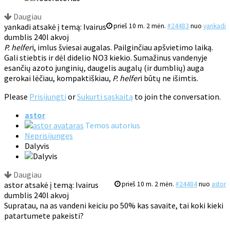
Daugiau
yankadi atsakė į temą: Ivairus
prieš 10 m. 2 mėn.
#24483
nuo
yankadi
dumblis 240l akvoj
P. helfer
i, imlus šviesai augalas. Pailginčiau apšvietimo laiką.
Gali stiebtis ir dėl didelio NO3 kiekio. Sumažinus vandenyje
esančių azoto junginių, daugelis augalų (ir dumblių) auga
gerokai lėčiau, kompaktiškiau,
P. helfer
i būtų ne išimtis.
Please
Prisijungti
or
Sukurti sąskaitą
to join the conversation.
astor
Temos autorius
Neprisijungęs
Dalyvis
Daugiau
astor atsakė į temą: Ivairus
prieš 10 m. 2 mėn.
#24484
nuo
astor
dumblis 240l akvoj
Supratau, na as vandeni keiciu po 50% kas savaite, tai koki kieki
patartumete pakeisti?