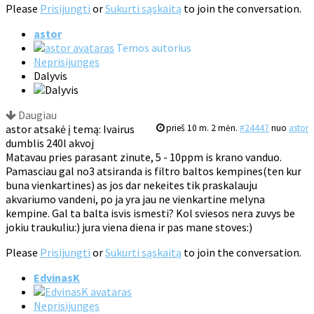
Please
Prisijungti
or
Sukurti sąskaitą
to join the conversation.
astor
Temos autorius
Neprisijungęs
Dalyvis
Daugiau
astor atsakė į temą: Ivairus
prieš 10 m. 2 mėn.
#24447
nuo
astor
dumblis 240l akvoj
Matavau pries parasant zinute, 5 - 10ppm is krano vanduo.
Pamasciau gal no3 atsiranda is filtro baltos kempines(ten kur
buna vienkartines) as jos dar nekeites tik praskalauju
akvariumo vandeni, po ja yra jau ne vienkartine melyna
kempine. Gal ta balta isvis ismesti? Kol sviesos nera zuvys be
jokiu traukuliu:) jura viena diena ir pas mane stoves:)
Please
Prisijungti
or
Sukurti sąskaitą
to join the conversation.
EdvinasK
Neprisijungęs