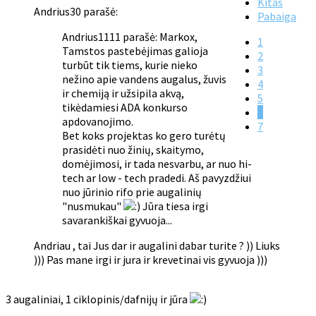
Kitas
Andrius30 parašė:
Pabaiga
Andrius1111 parašė: Markox,
1
Tamstos pastebėjimas galioja
2
turbūt tik tiems, kurie nieko
3
nežino apie vandens augalus, žuvis
4
ir chemiją ir užsipila akvą,
5
tikėdamiesi ADA konkurso
6
apdovanojimo.
7
Bet koks projektas ko gero turėtų
prasidėti nuo žinių, skaitymo,
domėjimosi, ir tada nesvarbu, ar nuo hi-
tech ar low - tech pradedi. Aš pavyzdžiui
nuo jūrinio rifo prie augalinių
"nusmukau"
Jūra tiesa irgi
savarankiškai gyvuoja...
Andriau , tai Jus dar ir augalini dabar turite ? )) Liuks
))) Pas mane irgi ir jura ir krevetinai vis gyvuoja )))
3 augaliniai, 1 ciklopinis/dafnijų ir jūra