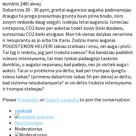
dumblis 240l akvoj
Dabartinis 20 - 30 ppm, greitai augancius augalus padovanojau
draugui ta proga prasiurbiau grunta buvo pilna brudo, nors
zuvym neduodu daug valgyti. Isidejau letai auganciu. Ismeciau
sintepona, CO2 buvo per aukstas todel zuvys biski dusdavo,
sumazinau CO2 kieki atsigavo. Man tik vienas dalykas neramina
ir nesuprantu as jo arba tik itariu. Zodziu mano augalas
POGOSTEMON HELFERI labiau stiebiasi i virsu, nei auga i ploti.
Tai lyg ir reikstu, jog jam truksta sviesos? Kai bandziau padidint
sviesos intensyvuma, tai man ryskiai padaugejo taskinio
dumblio, o augalui nepanasu, kad padejo, nes jis vistiek auga i
auksti. Tai ar si problema yra delto, kad per trumpas ijungtu
sviesu laikas? (primenu dabartinis laikas 5h per diena) ar delto,
kad sistema nesubalansuota? ar vis delto truksta intensyvumo
ir trumpai stebejau?
Please
Prisijungti
or
Sukurti sąskaitą
to join the conversation.
yankadi
Neprisijungęs
Moderatorius