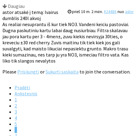
Daugiau
astor atsakė į temą: Ivairus
prieš 10 m. 2 mėn.
#24486
nuo
astor
dumblis 240l akvoj
As realiai nesuprantu iš kur tiek NO3. Vandeni keiciu pastoviai.
Dugna paskutiniu kartu labai daug nusiurbiau. Filtra skalavau
jau pora kartu per 3 - 4men±, zuvu kiekis nevirsyja 30ties, o
kreveciu ±30 red cherry. Zuvis maitinu tik tiek kiek jos gali
suvalgyti, kad maisto likuciai nepasiektu grunto. Makro trasu
kieki sumazinau, nes tarp ju yra NO3, ismeciau filtro vata. Kas
liko tik slangos nevalytos
Please
Prisijungti
or
Sukurti sąskaitą
to join the conversation.
Pradėti
Ankstesnis
1
2
3
4
5
6