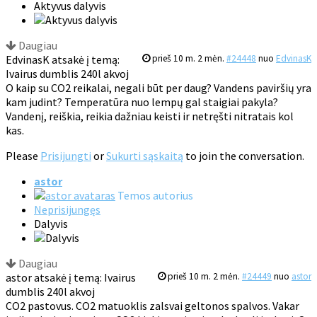
Aktyvus dalyvis
Daugiau
EdvinasK atsakė į temą:
prieš 10 m. 2 mėn.
#24448
nuo
EdvinasK
Ivairus dumblis 240l akvoj
O kaip su CO2 reikalai, negali būt per daug? Vandens paviršių yra
kam judint? Temperatūra nuo lempų gal staigiai pakyla?
Vandenį, reiškia, reikia dažniau keisti ir netręšti nitratais kol
kas.
Please
Prisijungti
or
Sukurti sąskaitą
to join the conversation.
astor
Temos autorius
Neprisijungęs
Dalyvis
Daugiau
astor atsakė į temą: Ivairus
prieš 10 m. 2 mėn.
#24449
nuo
astor
dumblis 240l akvoj
CO2 pastovus. CO2 matuoklis zalsvai geltonos spalvos. Vakar