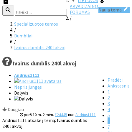
LIETUVOS
AKVADIZAINO
Nauja tema
FORUMAS
/
Specializuotos temos
/
Dumbliai
/
Ivairus dumblis 240l akvoj
Ivairus dumblis 240l akvoj
Andrius1111
Pradėti
Ankstesnis
Neprisijungęs
1
Dalyvis
2
3
Daugiau
4
prieš 10 m. 2 mėn.
#24445
nuo
Andrius1111
5
Andrius1111 atsakė į temą: Ivairus dumblis
6
240l akvoj
7