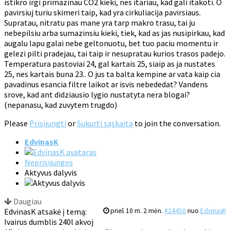
istikro irgi primazinau CO2 kieki, nes itariau, kad gali itakoti. O
pavirsiuj turiu skimeri taip, kad yra cirkuliacija pavirsiaus.
Supratau, nitratu pas mane yra tarp makro trasu, tai ju
nebepilsiu arba sumazinsiu kieki, tiek, kad as jas nusipirkau, kad
augalu lapu galai nebe geltonuotu, bet tuo paciu momentu ir
gelezi pilti pradejau, tai taip ir nesupratau kurios trasos padejo.
Temperatura pastoviai 24, gal kartais 25, siaip as ja nustates
25, nes kartais buna 23.. O jus ta balta kempine ar vata kaip cia
pavadinus esancia filtre laikot ar isvis nebededat? Vandens
srove, kad ant didziausio lygio nustatyta nera blogai?
(nepanasu, kad zuvytem trugdo)
Please
Prisijungti
or
Sukurti sąskaitą
to join the conversation.
EdvinasK
Neprisijungęs
Aktyvus dalyvis
Daugiau
EdvinasK atsakė į temą:
prieš 10 m. 2 mėn.
#24450
nuo
EdvinasK
Ivairus dumblis 240l akvoj