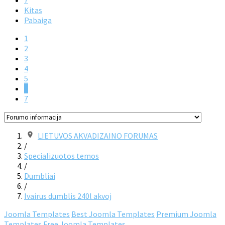
7
Kitas
Pabaiga
1
2
3
4
5
6
7
LIETUVOS AKVADIZAINO FORUMAS
/
Specializuotos temos
/
Dumbliai
/
Ivairus dumblis 240l akvoj
Joomla Templates
Best Joomla Templates
Premium Joomla
Templates
Free Joomla Templates