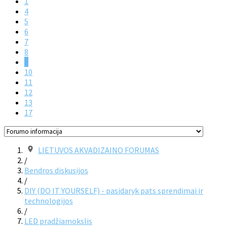
1
4
5
6
7
8
9
10
11
12
13
17
LIETUVOS AKVADIZAINO FORUMAS
/
Bendros diskusijos
/
DIY (DO IT YOURSELF) - pasidaryk pats sprendimai ir
technologijos
/
LED pradžiamokslis