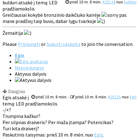
bulduri atsakė į temą: LED
prieš 10 m. 8 mėn.
#20124
nuo
bulduri
pradžiamokslis
Greičiausiai kokybė bronzinio daikčiuko kairėje
pas
mane pradžioj taip buvo, dabar lygu tvarkoje
Žemaitija
Please
Prisijungti
or
Sukurti sąskaitą
to join the conversation.
Egis
Neprisijungęs
Aktyvus dalyvis
Daugiau
Egis atsakė į
prieš 10 m. 8 mėn.
-
prieš 10 m. 8 mėn.
#20125
nuo
Egis
temą: LED pradžiamokslis
-/+?
Trumpina kažkur?
Per silpnas draiveris? Per maža įtampa? Potencikas?
Turi kita draiverį?
Paskutinis taisymas: prieš 10 m. 8 mėn. nuo
Egis
.