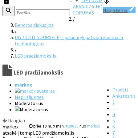
LIETUVOS
AKVADIZAINO
Nauja tema
FORUMAS
/
Bendros diskusijos
/
DIY (DO IT YOURSELF) - pasidaryk pats sprendimai ir
technologijos
/
LED pradžiamokslis
LED pradžiamokslis
markox
Pradėti
Ankstesnis
Neprisijungęs
1
Moderatorius
...
4
Daugiau
5
markox
prieš 10 m. 9 mėn.
#20039
nuo
markox
6
atsakė į temą: LED pradžiamokslis
7