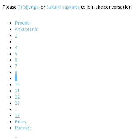
Please
Prisijungti
or
Sukurti sąskaitą
to join the conversation.
Pradėti
Ankstesnis
1
...
4
5
6
7
8
9
10
11
12
13
...
17
Kitas
Pabaiga