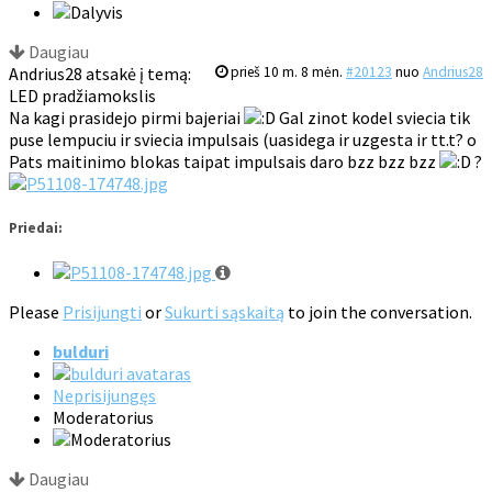
Daugiau
Andrius28 atsakė į temą:
prieš 10 m. 8 mėn.
#20123
nuo
Andrius28
LED pradžiamokslis
Na kagi prasidejo pirmi bajeriai
Gal zinot kodel sviecia tik
puse lempuciu ir sviecia impulsais (uasidega ir uzgesta ir tt.t? o
Pats maitinimo blokas taipat impulsais daro bzz bzz bzz
?
Priedai:
Please
Prisijungti
or
Sukurti sąskaitą
to join the conversation.
bulduri
Neprisijungęs
Moderatorius
Daugiau