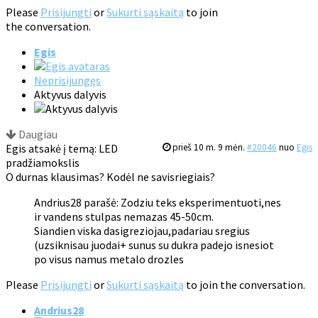
Please
Prisijungti
or
Sukurti sąskaitą
to join
the conversation.
Egis
Neprisijungęs
Aktyvus dalyvis
Daugiau
Egis atsakė į temą: LED
prieš 10 m. 9 mėn.
#20046
nuo
Egis
pradžiamokslis
O durnas klausimas? Kodėl ne savisriegiais?
Andrius28 parašė: Zodziu teks eksperimentuoti,nes
ir vandens stulpas nemazas 45-50cm.
Siandien viska dasigreziojau,padariau sregius
(uzsiknisau juodai+ sunus su dukra padejo isnesiot
po visus namus metalo drozles
Please
Prisijungti
or
Sukurti sąskaitą
to join the conversation.
Andrius28