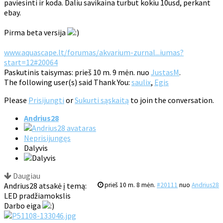
paviesinti ir koda. Daliu savikaina turbut kokiu 10usd, perkant
ebay.
Pirma beta versija
www.aquascape.lt/forumas/akvarium-zurnal...iumas?
start=12#20064
Paskutinis taisymas: prieš 10 m. 9 mėn. nuo
JustasM
.
The following user(s) said Thank You:
saulix
,
Egis
Please
Prisijungti
or
Sukurti sąskaitą
to join the conversation.
Andrius28
Neprisijungęs
Dalyvis
Daugiau
Andrius28 atsakė į temą:
prieš 10 m. 8 mėn.
#20111
nuo
Andrius28
LED pradžiamokslis
Darbo eiga