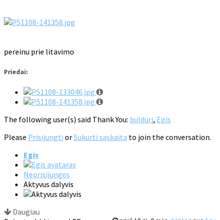
pereinu prie litavimo
Priedai:
The following user(s) said Thank You:
bulduri
,
Egis
Please
Prisijungti
or
Sukurti sąskaitą
to join the conversation.
Egis
Neprisijungęs
Aktyvus dalyvis
Daugiau