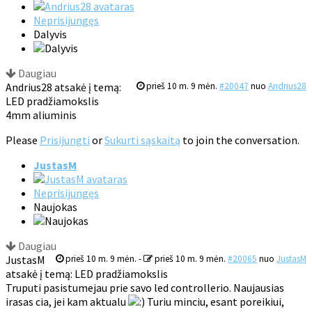
Neprisijungęs
Dalyvis
Daugiau
Andrius28 atsakė į temą:
prieš 10 m. 9 mėn.
#20047
nuo
Andrius28
LED pradžiamokslis
4mm aliuminis
Please
Prisijungti
or
Sukurti sąskaitą
to join the conversation.
JustasM
Neprisijungęs
Naujokas
Daugiau
JustasM
prieš 10 m. 9 mėn.
-
prieš 10 m. 9 mėn.
#20065
nuo
JustasM
atsakė į temą: LED pradžiamokslis
Truputi pasistumejau prie savo led controllerio. Naujausias
irasas cia, jei kam aktualu
Turiu minciu, esant poreikiui,