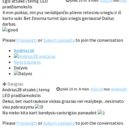
Egis atsakė į temą: LED
prieš 10 m. 8 mėn.
#20114
nuo
Egis
pradžiamokslis
4 mm puikiai, imi pvz nerūdijančio plieno retesniu sriegiu ir iš
karto suki. Bet žinoma turint ūpo sriegis geriausia! Dailus
darbas.
Please
Prisijungti
or
Sukurti sąskaitą
to join the conversation.
Andrius28
Neprisijungęs
Dalyvis
Daugiau
Andrius28 atsakė į temą:
prieš 10 m. 8 mėn.
#20120
nuo
Andrius28
LED pradžiamokslis
Dekui, bet nuotraukose viskas graziau nei realybeje...nesimato
visu pabraizymu
Na nieko kita kart bandysiu savisrigius panaudot
Please
Prisijungti
or
Sukurti sąskaitą
to join the conversation.