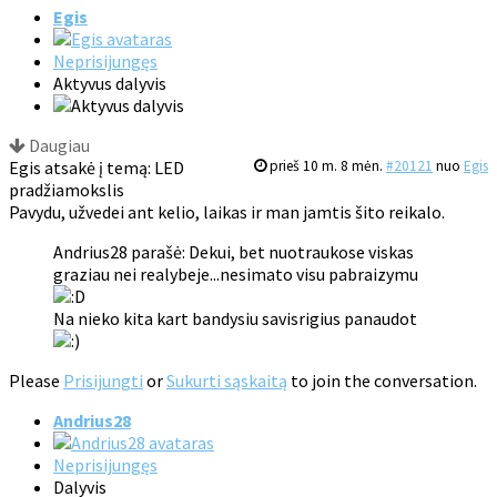
Egis
Neprisijungęs
Aktyvus dalyvis
Daugiau
Egis atsakė į temą: LED
prieš 10 m. 8 mėn.
#20121
nuo
Egis
pradžiamokslis
Pavydu, užvedei ant kelio, laikas ir man jamtis šito reikalo.
Andrius28 parašė: Dekui, bet nuotraukose viskas
graziau nei realybeje...nesimato visu pabraizymu
Na nieko kita kart bandysiu savisrigius panaudot
Please
Prisijungti
or
Sukurti sąskaitą
to join the conversation.
Andrius28
Neprisijungęs
Dalyvis