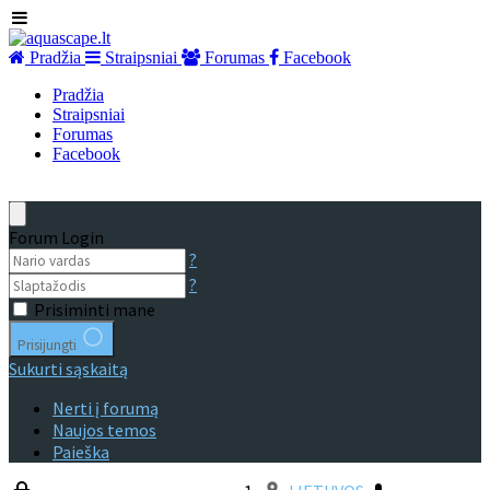
Pradžia
Straipsniai
Forumas
Facebook
Pradžia
Straipsniai
Forumas
Facebook
Forum Login
?
?
Prisiminti mane
Prisijungti
Sukurti sąskaitą
Nerti į forumą
Naujos temos
Paieška