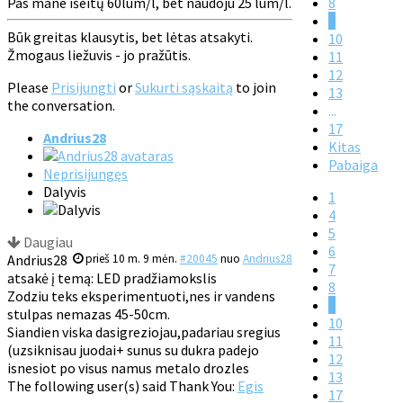
Pas mane išeitų 60lum/l, bet naudoju 25 lum/l.
8
9
Būk greitas klausytis, bet lėtas atsakyti.
10
Žmogaus liežuvis - jo pražūtis.
11
12
Please
Prisijungti
or
Sukurti sąskaitą
to join
13
the conversation.
...
17
Andrius28
Kitas
Pabaiga
Neprisijungęs
Dalyvis
1
4
5
Daugiau
6
Andrius28
prieš 10 m. 9 mėn.
#20045
nuo
Andrius28
7
atsakė į temą: LED pradžiamokslis
8
Zodziu teks eksperimentuoti,nes ir vandens
9
stulpas nemazas 45-50cm.
10
Siandien viska dasigreziojau,padariau sregius
11
(uzsiknisau juodai+ sunus su dukra padejo
12
isnesiot po visus namus metalo drozles
13
The following user(s) said Thank You:
Egis
17