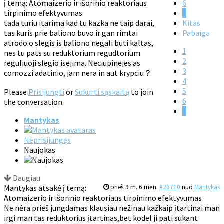
į temą: Atomaizerio ir išorinio reaktoriaus
6
tirpinimo efektyvumas
7
tada turiu itarima kad tu kazka ne taip darai,
Kitas
tas kuris prie baliono buvo ir gan rimtai
Pabaiga
atrodo.o slegis is baliono negali buti kaltas,
1
nes tu pats su reduktorium regudtorium
2
reguliuoji slegio isejima. Neciupinejes as
3
comozzi adatinio, jam nera in aut krypciu？
4
5
Please
Prisijungti
or
Sukurti sąskaitą
to join
6
the conversation.
7
Mantykas
Neprisijungęs
Naujokas
Daugiau
Mantykas atsakė į temą:
prieš 9 m. 6 mėn.
#26710
nuo
Mantykas
Atomaizerio ir išorinio reaktoriaus tirpinimo efektyvumas
Ne nėra prieš jungdamas klausiau nežinau kažkaip įtartinai man
irgi man tas reduktorius įtartinas,bet kodel ji pati sukant