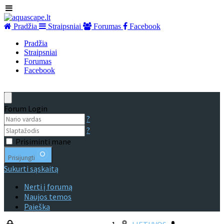
Pradžia
Straipsniai
Forumas
Facebook
Pradžia
Straipsniai
Forumas
Facebook
Forum Login
?
?
Prisiminti mane
Prisijungti
Sukurti sąskaitą
Nerti į forumą
Naujos temos
Paieška