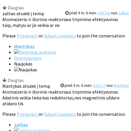
Daugiau
zallias atsakė į temą:
prieš 9 m. 6 mėn.
#26716
nuo
zallias
Atomaizerio ir išorinio reaktoriaus tirpinimo efektyvumas
taip, matysi ar jis veikia ar ne
Please
Prisijungti
or
Sukurti sąskaitą
to join the conversation.
Mantykas
Neprisijungęs
Naujokas
Daugiau
Mantykas atsakė į temą:
prieš 9 m. 6 mėn.
#26717
nuo
Mantykas
Atomaizerio ir išorinio reaktoriaus tirpinimo efektyvumas
Adatinis veikia lieka kas reduktorius,nes magnetinis uždaro
atidaro tik
Please
Prisijungti
or
Sukurti sąskaitą
to join the conversation.
zallias