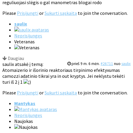
reguliuojasi slėgis o gal manometras blogai rodo
Please
Prisijungti
or
Sukurti sąskaitą
to join the conversation.
saulix
Neprisijungęs
Veteranas
Daugiau
saulix atsakė į temą:
prieš 9 m. 6 mėn.
#26711
nuo
saulix
Atomaizerio ir išorinio reaktoriaus tirpinimo efektyvumas
camozzi adatinio tikrai yra in out kryptys. Jei neklystu tekėti
turi iš 2 į 1
Please
Prisijungti
or
Sukurti sąskaitą
to join the conversation.
Mantykas
Neprisijungęs
Naujokas