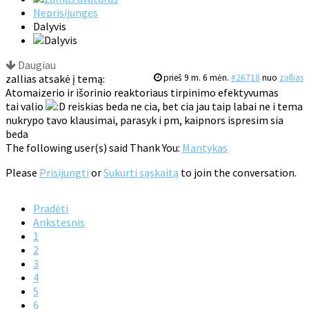
Neprisijungęs
Dalyvis
Daugiau
zallias atsakė į temą:
prieš 9 m. 6 mėn.
#26718
nuo
zallias
Atomaizerio ir išorinio reaktoriaus tirpinimo efektyvumas
tai valio
reiskias beda ne cia, bet cia jau taip labai ne i tema
nukrypo tavo klausimai, parasyk i pm, kaipnors ispresim sia
beda
The following user(s) said Thank You:
Mantykas
Please
Prisijungti
or
Sukurti sąskaitą
to join the conversation.
Pradėti
Ankstesnis
1
2
3
4
5
6