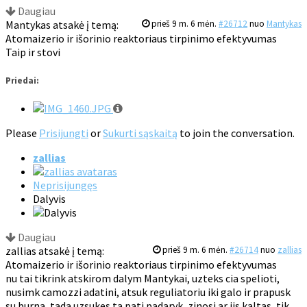
Daugiau
Mantykas atsakė į temą:
prieš 9 m. 6 mėn.
#26712
nuo
Mantykas
Atomaizerio ir išorinio reaktoriaus tirpinimo efektyvumas
Taip ir stovi
Priedai:
Please
Prisijungti
or
Sukurti sąskaitą
to join the conversation.
zallias
Neprisijungęs
Dalyvis
Daugiau
zallias atsakė į temą:
prieš 9 m. 6 mėn.
#26714
nuo
zallias
Atomaizerio ir išorinio reaktoriaus tirpinimo efektyvumas
nu tai tikrink atskirom dalym Mantykai, uzteks cia spelioti,
nusimk camozzi adatini, atsuk reguliatoriu iki galo ir prapusk
su burna, tada uzsukes ta pati padaryk, zinosi ar jis kaltas, tik