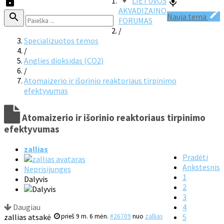
LIETUVOS
AKVADIZAINO
Nauja tema
FORUMAS
/
Specializuotos temos
/
Anglies dioksidas (CO2)
/
Atomaizerio ir išorinio reaktoriaus tirpinimo
efektyvumas
Atomaizerio ir išorinio reaktoriaus tirpinimo
efektyvumas
zallias
Pradėti
Ankstesnis
Neprisijungęs
1
Dalyvis
2
3
Daugiau
4
zallias atsakė
prieš 9 m. 6 mėn.
#26709
nuo
zallias
5