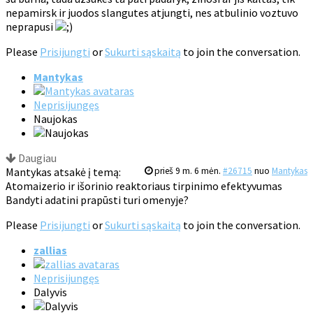
nepamirsk ir juodos slangutes atjungti, nes atbulinio voztuvo
neprapusi
Please
Prisijungti
or
Sukurti sąskaitą
to join the conversation.
Mantykas
Neprisijungęs
Naujokas
Daugiau
Mantykas atsakė į temą:
prieš 9 m. 6 mėn.
#26715
nuo
Mantykas
Atomaizerio ir išorinio reaktoriaus tirpinimo efektyvumas
Bandyti adatini prapūsti turi omenyje?
Please
Prisijungti
or
Sukurti sąskaitą
to join the conversation.
zallias
Neprisijungęs
Dalyvis