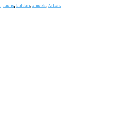
x
,
saulix
,
bulduri
,
aniuols
,
Arturs