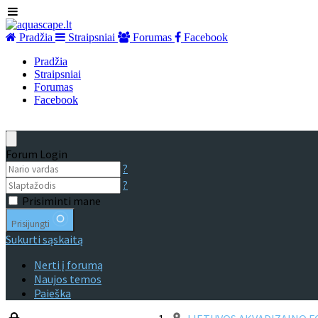
Pradžia
Straipsniai
Forumas
Facebook
Pradžia
Straipsniai
Forumas
Facebook
Forum Login
?
?
Prisiminti mane
Prisijungti
Sukurti sąskaitą
Nerti į forumą
Naujos temos
Paieška