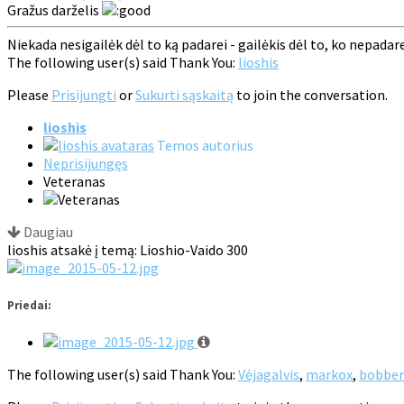
Gražus darželis
Niekada nesigailėk dėl to ką padarei - gailėkis dėl to, ko nepadarei!!!
The following user(s) said Thank You:
lioshis
Please
Prisijungti
or
Sukurti sąskaitą
to join the conversation.
lioshis
Temos autorius
Neprisijungęs
Veteranas
Daugiau
lioshis atsakė į temą: Lioshio-Vaido 300
Priedai:
The following user(s) said Thank You:
Vėjagalvis
,
markox
,
bobber