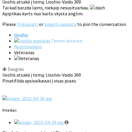
lioshis atsakė į temą: Lioshio-Vaido 300
Tai kad barzda laimi, niekaip nesusitvarkau.
Apiplikau karts nuo karto skysta anglim.
Please
Prisijungti
or
Sukurti sąskaitą
to join the conversation.
lioshis
Temos autorius
Neprisijungęs
Veteranas
Daugiau
lioshis atsakė į temą: Lioshio-Vaido 300
Pinatifilda apsivaikavusi į visas puses
Priedai: