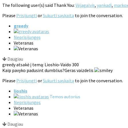
The following user(s) said Thank You:
Vėjagalvis
,
yankadi
,
marko
Please
Prisijungti
or
Sukurti sąskaitą
to join the conversation.
greedy
Neprisijungęs
Veteranas
Daugiau
greedy atsakė į temą: Lioshio-Vaido 300
Kaip pavyko padusint dumblius?Geras vaizdelis
Please
Prisijungti
or
Sukurti sąskaitą
to join the conversation.
lioshis
Temos autorius
Neprisijungęs
Veteranas
Daugiau