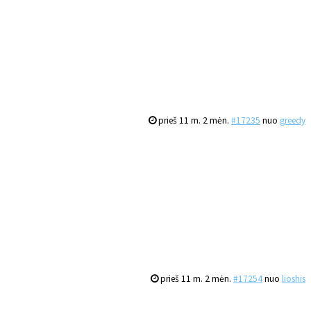
prieš 11 m. 2 mėn.
#17235
nuo
greedy
prieš 11 m. 2 mėn.
#17254
nuo
lioshis