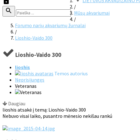
LIETUVOS AKVADIZAINO 
/
Mūsų akvariumai
/
Forumo narių akvariumų žurnalai
/
Lioshio-Vaido 300
Lioshio-Vaido 300
lioshis
Temos autorius
Neprisijungęs
Veteranas
Daugiau
lioshis atsakė į temą: Lioshio-Vaido 300
Nebuvo visai laiko, pusantro mėnesio nekišau rankú