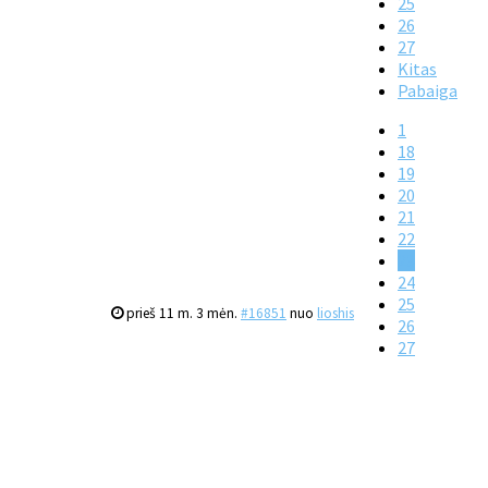
25
26
27
Kitas
Pabaiga
1
18
19
20
21
22
23
24
25
prieš 11 m. 3 mėn.
#16851
nuo
lioshis
26
27