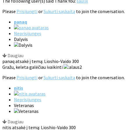
The following user(s) said Thank You:
saulix
Please
Prisijungti
or
Sukurti sąskaitą
to join the conversation.
panaq
Neprisijungęs
Dalyvis
Daugiau
panaq atsakė į temą: Lioshio-Vaido 300
Gražu, keleta galėčiau ivaikinti
Please
Prisijungti
or
Sukurti sąskaitą
to join the conversation.
nitis
Neprisijungęs
Veteranas
Daugiau
nitis atsakė į temą: Lioshio-Vaido 300