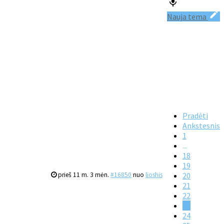
Nauja tema
Pradėti
Ankstesnis
1
...
18
19
prieš 11 m. 3 mėn.
#16850
nuo
lioshis
20
21
22
23
24