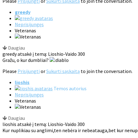
Please
Prisijungti
or
Sukurti sąskaitą
to join the conversation.
greedy
Neprisijungęs
Veteranas
Daugiau
greedy atsakė į temą: Lioshio-Vaido 300
Gražu, o kur dumbliai?
Please
Prisijungti
or
Sukurti sąskaitą
to join the conversation.
lioshis
Temos autorius
Neprisijungęs
Veteranas
Daugiau
lioshis atsakė į temą: Lioshio-Vaido 300
Kur nuplikiau su anglimi,ten nebėra ir nebeatauga,bet kur nenuplik