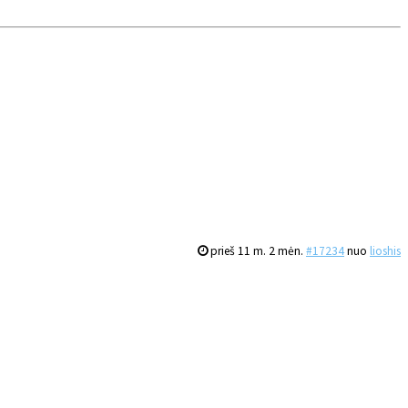
prieš 11 m. 2 mėn.
#17234
nuo
lioshis