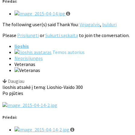
Priedai:
The following user(s) said Thank You:
Vėjagalvis
,
bulduri
Please
Prisijungti
or
Sukurti sąskaitą
to join the conversation.
lioshis
Temos autorius
Neprisijungęs
Veteranas
Daugiau
lioshis atsakė į temą: Lioshio-Vaido 300
Po pjūties
Priedai: