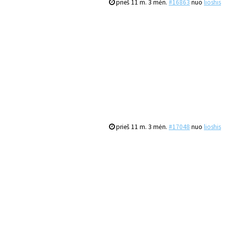
prieš 11 m. 3 mėn.
#16863
nuo
lioshis
prieš 11 m. 3 mėn.
#17048
nuo
lioshis