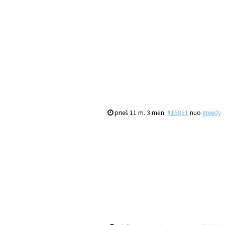
prieš 11 m. 3 mėn.
#16861
nuo
greedy