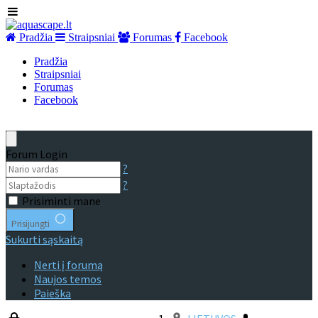
Pradžia
Straipsniai
Forumas
Facebook
Pradžia
Straipsniai
Forumas
Facebook
Forum Login
?
?
Prisiminti mane
Prisijungti
Sukurti sąskaitą
Nerti į forumą
Naujos temos
Paieška