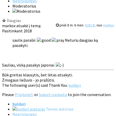
Neprisijungęs
Moderatorius
Daugiau
markox atsakė į temą:
prieš 8 m. 6 mėn.
#28141
nuo
markox
Pasitinkant 2018
saulix parašė:
Neturiu daugiau ką
pasakyti.
Sauliau, viską pasakys japonai.
Būk greitas klausytis, bet lėtas atsakyti.
Žmogaus liežuvis - jo pražūtis.
The following user(s) said Thank You:
bulduri
Please
Prisijungti
or
Sukurti sąskaitą
to join the conversation.
bulduri
Temos autorius
Neprisijungęs