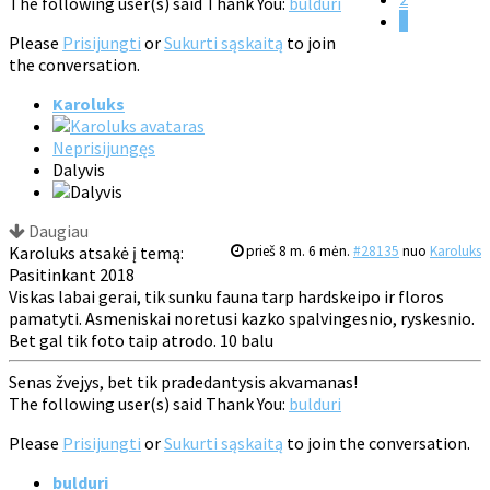
The following user(s) said Thank You:
bulduri
3
Please
Prisijungti
or
Sukurti sąskaitą
to join
the conversation.
Karoluks
Neprisijungęs
Dalyvis
Daugiau
Karoluks atsakė į temą:
prieš 8 m. 6 mėn.
#28135
nuo
Karoluks
Pasitinkant 2018
Viskas labai gerai, tik sunku fauna tarp hardskeipo ir floros
pamatyti. Asmeniskai noretusi kazko spalvingesnio, ryskesnio.
Bet gal tik foto taip atrodo. 10 balu
Senas žvejys, bet tik pradedantysis akvamanas!
The following user(s) said Thank You:
bulduri
Please
Prisijungti
or
Sukurti sąskaitą
to join the conversation.
bulduri