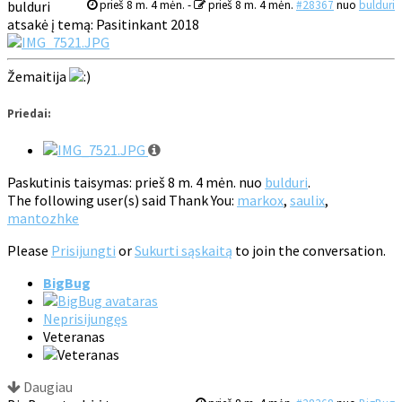
bulduri
prieš 8 m. 4 mėn.
-
prieš 8 m. 4 mėn.
#28367
nuo
bulduri
atsakė į temą: Pasitinkant 2018
Žemaitija
Priedai:
Paskutinis taisymas: prieš 8 m. 4 mėn. nuo
bulduri
.
The following user(s) said Thank You:
markox
,
saulix
,
mantozhke
Please
Prisijungti
or
Sukurti sąskaitą
to join the conversation.
BigBug
Neprisijungęs
Veteranas
Daugiau