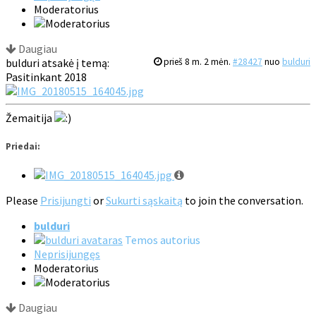
Moderatorius
Daugiau
bulduri atsakė į temą:
prieš 8 m. 2 mėn.
#28427
nuo
bulduri
Pasitinkant 2018
Žemaitija
Priedai:
Please
Prisijungti
or
Sukurti sąskaitą
to join the conversation.
bulduri
Temos autorius
Neprisijungęs
Moderatorius
Daugiau