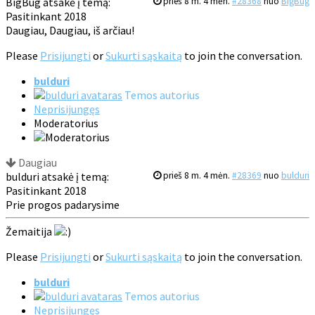
BigBug atsakė į temą:
prieš 8 m. 4 mėn.
#28368
nuo
BigBug
Pasitinkant 2018
Daugiau, Daugiau, iš arčiau!
Please
Prisijungti
or
Sukurti sąskaitą
to join the conversation.
bulduri
Temos autorius
Neprisijungęs
Moderatorius
Daugiau
bulduri atsakė į temą:
prieš 8 m. 4 mėn.
#28369
nuo
bulduri
Pasitinkant 2018
Prie progos padarysime
Žemaitija
Please
Prisijungti
or
Sukurti sąskaitą
to join the conversation.
bulduri
Temos autorius
Neprisijungęs