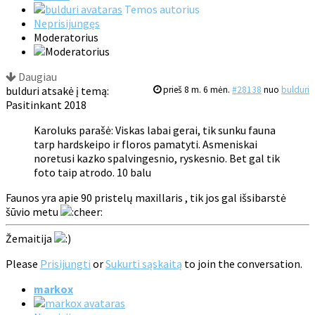
Temos autorius
Neprisijungęs
Moderatorius
Daugiau
bulduri atsakė į temą:
prieš 8 m. 6 mėn.
#28138
nuo
bulduri
Pasitinkant 2018
Karoluks parašė: Viskas labai gerai, tik sunku fauna
tarp hardskeipo ir floros pamatyti. Asmeniskai
noretusi kazko spalvingesnio, ryskesnio. Bet gal tik
foto taip atrodo. 10 balu
Faunos yra apie 90 pristelų maxillaris , tik jos gal išsibarstė
šūvio metu
Žemaitija
Please
Prisijungti
or
Sukurti sąskaitą
to join the conversation.
markox