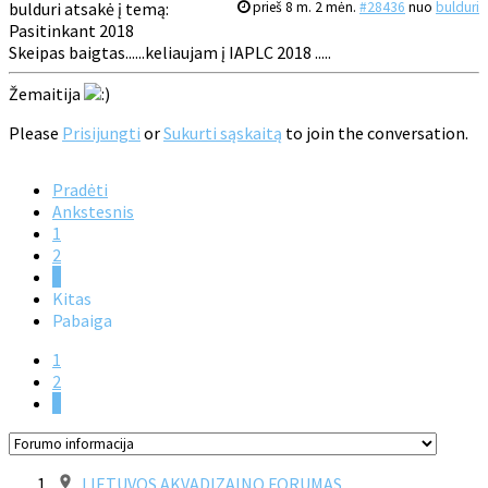
bulduri atsakė į temą:
prieš 8 m. 2 mėn.
#28436
nuo
bulduri
Pasitinkant 2018
Skeipas baigtas......keliaujam į IAPLC 2018 .....
Žemaitija
Please
Prisijungti
or
Sukurti sąskaitą
to join the conversation.
Pradėti
Ankstesnis
1
2
3
Kitas
Pabaiga
1
2
3
LIETUVOS AKVADIZAINO FORUMAS