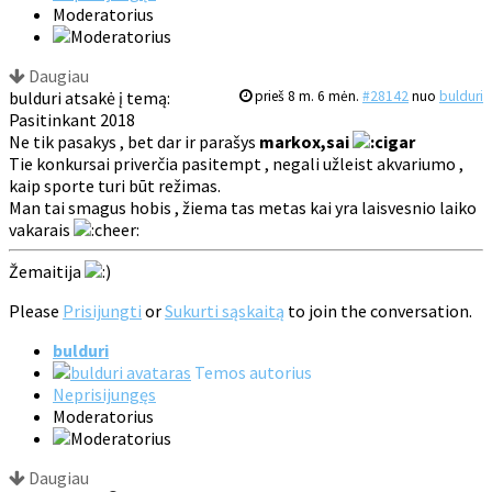
Moderatorius
Daugiau
bulduri atsakė į temą:
prieš 8 m. 6 mėn.
#28142
nuo
bulduri
Pasitinkant 2018
Ne tik pasakys , bet dar ir parašys
markox,sai
Tie konkursai priverčia pasitempt , negali užleist akvariumo ,
kaip sporte turi būt režimas.
Man tai smagus hobis , žiema tas metas kai yra laisvesnio laiko
vakarais
Žemaitija
Please
Prisijungti
or
Sukurti sąskaitą
to join the conversation.
bulduri
Temos autorius
Neprisijungęs
Moderatorius
Daugiau