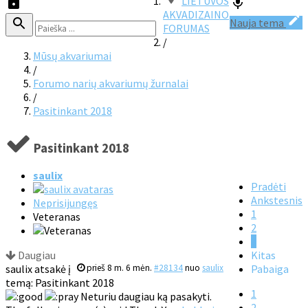
LIETUVOS
AKVADIZAINO
Nauja tema
FORUMAS
/
Mūsų akvariumai
/
Forumo narių akvariumų žurnalai
/
Pasitinkant 2018
Pasitinkant 2018
saulix
Pradėti
Ankstesnis
Neprisijungęs
1
Veteranas
2
3
Daugiau
Kitas
saulix atsakė į
prieš 8 m. 6 mėn.
#28134
nuo
saulix
Pabaiga
temą: Pasitinkant 2018
1
Neturiu daugiau ką pasakyti.
2