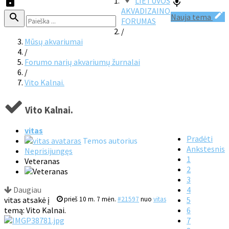
LIETUVOS
AKVADIZAINO
Nauja tema
FORUMAS
/
Mūsų akvariumai
/
Forumo narių akvariumų žurnalai
/
Vito Kalnai.
Vito Kalnai.
vitas
Pradėti
Temos autorius
Ankstesnis
Neprisijungęs
1
Veteranas
2
3
Daugiau
4
vitas atsakė į
prieš 10 m. 7 mėn.
#21597
nuo
vitas
5
temą: Vito Kalnai.
6
7