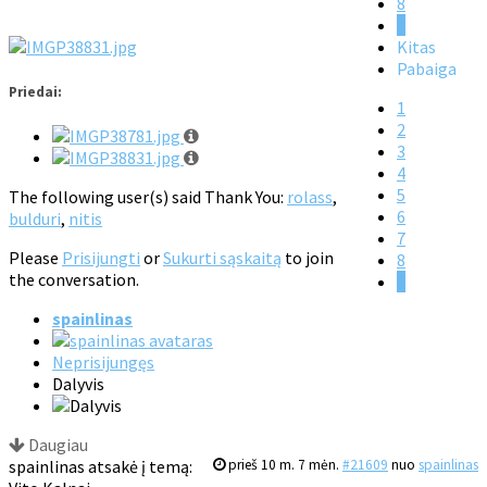
8
9
Kitas
Pabaiga
Priedai:
1
2
3
4
5
The following user(s) said Thank You:
rolass
,
6
bulduri
,
nitis
7
Please
Prisijungti
or
Sukurti sąskaitą
to join
8
the conversation.
9
spainlinas
Neprisijungęs
Dalyvis
Daugiau
spainlinas atsakė į temą:
prieš 10 m. 7 mėn.
#21609
nuo
spainlinas