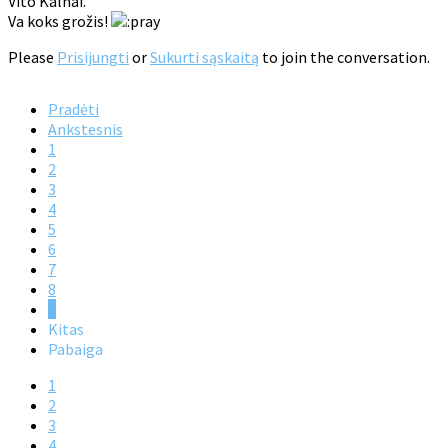
Vito Kalnai.
Va koks grožis!
Please
Prisijungti
or
Sukurti sąskaitą
to join the conversation.
Pradėti
Ankstesnis
1
2
3
4
5
6
7
8
9
Kitas
Pabaiga
1
2
3
4