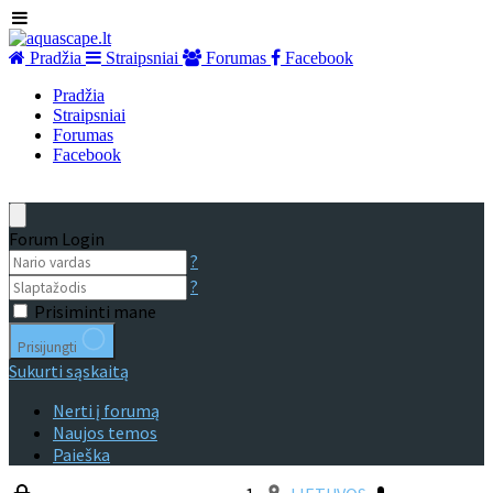
Pradžia
Straipsniai
Forumas
Facebook
Pradžia
Straipsniai
Forumas
Facebook
Forum Login
?
?
Prisiminti mane
Prisijungti
Sukurti sąskaitą
Nerti į forumą
Naujos temos
Paieška