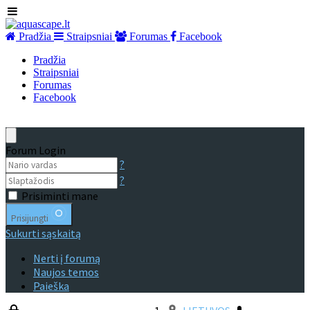
Pradžia
Straipsniai
Forumas
Facebook
Pradžia
Straipsniai
Forumas
Facebook
Forum Login
?
?
Prisiminti mane
Prisijungti
Sukurti sąskaitą
Nerti į forumą
Naujos temos
Paieška