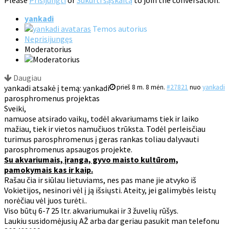
Please
Prisijungti
or
Sukurti sąskaitą
to join the conversation.
yankadi
Temos autorius
Neprisijungęs
Moderatorius
Daugiau
yankadi atsakė į temą: yankadi
prieš 8 m. 8 mėn.
#27821
nuo
yankadi
parosphromenus projektas
Sveiki,
namuose atsirado vaikų, todėl akvariumams tiek ir laiko
mažiau, tiek ir vietos namučiuos trūksta. Todėl perleisčiau
turimus parosphromenus į geras rankas toliau dalyvauti
parosphromenus apsaugos projekte.
Su akvariumais, įranga, gyvo maisto kultūrom,
pamokymais kas ir kaip.
Rašau čia ir siūlau lietuviams, nes pas mane jie atvyko iš
Vokietijos, nesinori vėl į ją išsiųsti. Ateity, jei galimybės leistų
norėčiau vėl juos turėti..
Viso būtų 6-7 25 ltr. akvariumukai ir 3 žuvelių rūšys.
Laukiu susidomėjusių AŽ arba dar geriau pasukit man telefonu