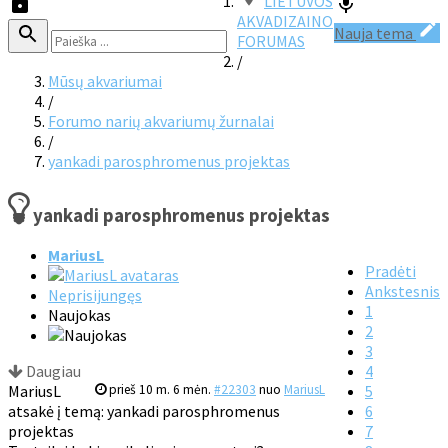
LIETUVOS
AKVADIZAINO
Nauja tema
FORUMAS
/
Mūsų akvariumai
/
Forumo narių akvariumų žurnalai
/
yankadi parosphromenus projektas
yankadi parosphromenus projektas
MariusL
Pradėti
Ankstesnis
Neprisijungęs
1
Naujokas
2
3
Daugiau
4
MariusL
prieš 10 m. 6 mėn.
#22303
nuo
MariusL
5
atsakė į temą: yankadi parosphromenus
6
projektas
7