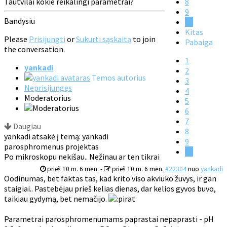
Tautvilai kokie reikalingi parametrai?
8
9
Bandysiu
10
Kitas
Please
Prisijungti
or
Sukurti sąskaitą
to join
Pabaiga
the conversation.
1
yankadi
2
Temos autorius
3
Neprisijungęs
4
Moderatorius
5
6
7
Daugiau
8
yankadi atsakė į temą: yankadi
9
parosphromenus projektas
10
Po mikroskopu nekišau.. Nežinau ar ten tikrai
prieš 10 m. 6 mėn.
-
prieš 10 m. 6 mėn.
#22304
nuo
yankadi
Oodinumas, bet faktas tas, kad krito viso akviuko žuvys, ir gan
staigiai.. Pastebėjau prieš kelias dienas, dar kelios gyvos buvo,
taikiau gydymą, bet nemačijo.
Parametrai parosphromenumams paprastai nepaprasti - pH