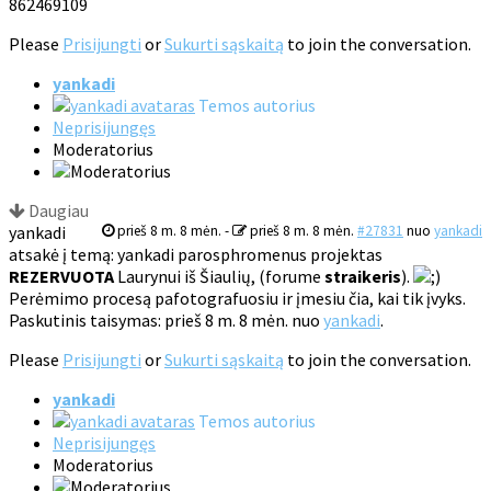
862469109
Please
Prisijungti
or
Sukurti sąskaitą
to join the conversation.
yankadi
Temos autorius
Neprisijungęs
Moderatorius
Daugiau
yankadi
prieš 8 m. 8 mėn.
-
prieš 8 m. 8 mėn.
#27831
nuo
yankadi
atsakė į temą: yankadi parosphromenus projektas
REZERVUOTA
Laurynui iš Šiaulių, (forume
straikeris
).
Perėmimo procesą pafotografuosiu ir įmesiu čia, kai tik įvyks.
Paskutinis taisymas: prieš 8 m. 8 mėn. nuo
yankadi
.
Please
Prisijungti
or
Sukurti sąskaitą
to join the conversation.
yankadi
Temos autorius
Neprisijungęs
Moderatorius