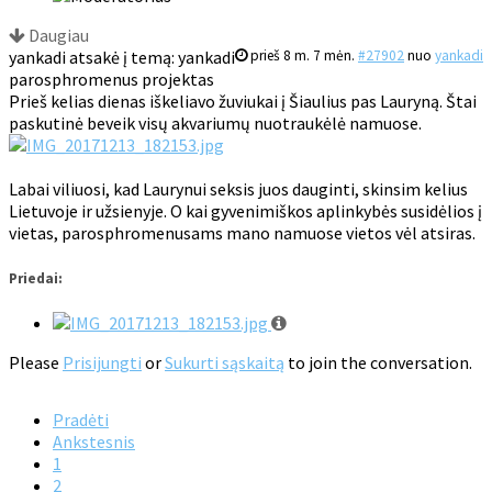
Daugiau
yankadi atsakė į temą: yankadi
prieš 8 m. 7 mėn.
#27902
nuo
yankadi
parosphromenus projektas
Prieš kelias dienas iškeliavo žuviukai į Šiaulius pas Lauryną. Štai
paskutinė beveik visų akvariumų nuotraukėlė namuose.
Labai viliuosi, kad Laurynui seksis juos dauginti, skinsim kelius
Lietuvoje ir užsienyje. O kai gyvenimiškos aplinkybės susidėlios į
vietas, parosphromenusams mano namuose vietos vėl atsiras.
Priedai:
Please
Prisijungti
or
Sukurti sąskaitą
to join the conversation.
Pradėti
Ankstesnis
1
2