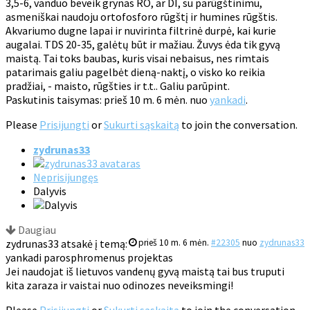
3,5-6, vanduo beveik grynas RO, ar DI, su parūgštinimu,
asmeniškai naudoju ortofosforo rūgštį ir humines rūgštis.
Akvariumo dugne lapai ir nuvirinta filtrinė durpė, kai kurie
augalai. TDS 20-35, galėtų būt ir mažiau. Žuvys ėda tik gyvą
maistą. Tai toks baubas, kuris visai nebaisus, nes rimtais
patarimais galiu pagelbėt dieną-naktį, o visko ko reikia
pradžiai, - maisto, rūgšties ir t.t.. Galiu parūpint.
Paskutinis taisymas: prieš 10 m. 6 mėn. nuo
yankadi
.
Please
Prisijungti
or
Sukurti sąskaitą
to join the conversation.
zydrunas33
Neprisijungęs
Dalyvis
Daugiau
zydrunas33 atsakė į temą:
prieš 10 m. 6 mėn.
#22305
nuo
zydrunas33
yankadi parosphromenus projektas
Jei naudojat iš lietuvos vandenų gyvą maistą tai bus truputi
kita zaraza ir vaistai nuo odinozes neveiksmingi!