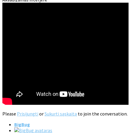
Please
Prisijungti
or
Sukurti sąskaitą
to join the conversation.
BigBug