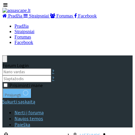
Pradžia
Straipsniai
Forumas
Facebook
Pradžia
Straipsniai
Forumas
Facebook
Forum Login
?
?
Prisiminti mane
Prisijungti
Sukurti sąskaitą
Nerti į forumą
Naujos temos
Paieška