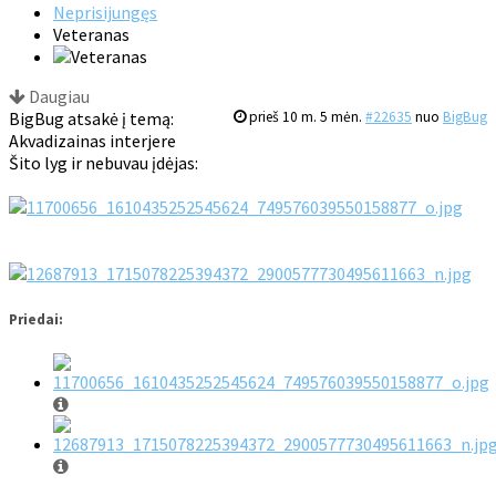
Neprisijungęs
Veteranas
Daugiau
BigBug atsakė į temą:
prieš 10 m. 5 mėn.
#22635
nuo
BigBug
Akvadizainas interjere
Šito lyg ir nebuvau įdėjas:
Priedai: