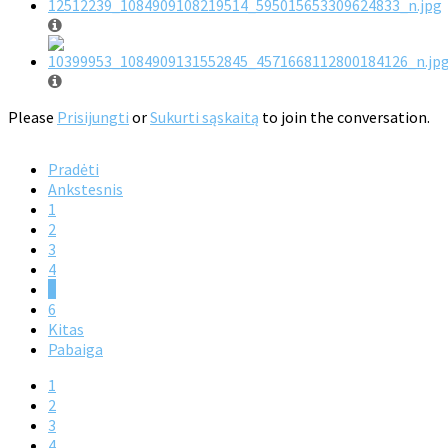
Please
Prisijungti
or
Sukurti sąskaitą
to join the conversation.
Pradėti
Ankstesnis
1
2
3
4
5
6
Kitas
Pabaiga
1
2
3
4