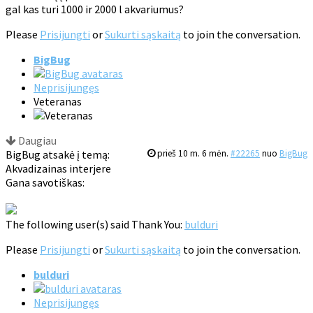
gal kas turi 1000 ir 2000 l akvariumus?
Please
Prisijungti
or
Sukurti sąskaitą
to join the conversation.
BigBug
Neprisijungęs
Veteranas
Daugiau
BigBug atsakė į temą:
prieš 10 m. 6 mėn.
#22265
nuo
BigBug
Akvadizainas interjere
Gana savotiškas:
The following user(s) said Thank You:
bulduri
Please
Prisijungti
or
Sukurti sąskaitą
to join the conversation.
bulduri
Neprisijungęs