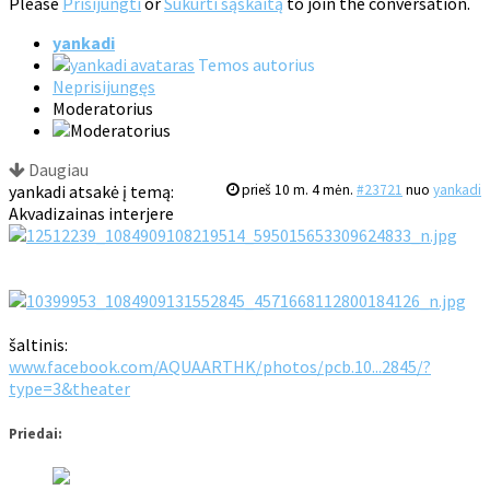
Please
Prisijungti
or
Sukurti sąskaitą
to join the conversation.
yankadi
Temos autorius
Neprisijungęs
Moderatorius
Daugiau
yankadi atsakė į temą:
prieš 10 m. 4 mėn.
#23721
nuo
yankadi
Akvadizainas interjere
šaltinis:
www.facebook.com/AQUAARTHK/photos/pcb.10...2845/?
type=3&theater
Priedai: