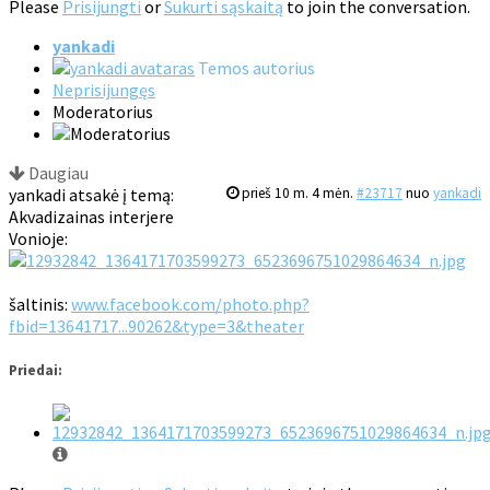
Please
Prisijungti
or
Sukurti sąskaitą
to join the conversation.
yankadi
Temos autorius
Neprisijungęs
Moderatorius
Daugiau
yankadi atsakė į temą:
prieš 10 m. 4 mėn.
#23717
nuo
yankadi
Akvadizainas interjere
Vonioje:
šaltinis:
www.facebook.com/photo.php?
fbid=13641717...90262&type=3&theater
Priedai: