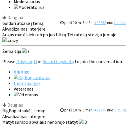
Moderatorius
Daugiau
bulduri atsakė į temą:
prieš 10 m. 6 mėn.
#22268
nuo
bulduri
Akvadizainas interjere
Ar kas matė kiek ten po juo filtrų Tetratekų stovi, a jomajo
Žemaitija
Please
Prisijungti
or
Sukurti sąskaitą
to join the conversation.
BigBug
Neprisijungęs
Veteranas
Daugiau
BigBug atsakė į temą:
prieš 10 m. 6 mėn.
#22270
nuo
BigBug
Akvadizainas interjere
Matyt sumpo apvalaus nenorėjo statyt