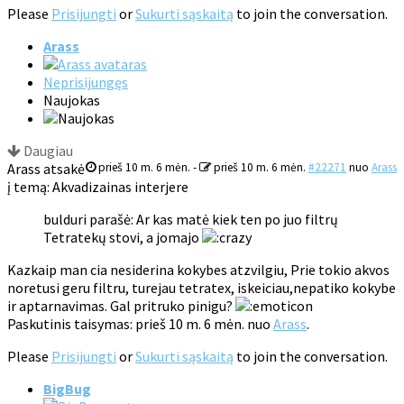
Please
Prisijungti
or
Sukurti sąskaitą
to join the conversation.
Arass
Neprisijungęs
Naujokas
Daugiau
Arass atsakė
prieš 10 m. 6 mėn.
-
prieš 10 m. 6 mėn.
#22271
nuo
Arass
į temą: Akvadizainas interjere
bulduri parašė: Ar kas matė kiek ten po juo filtrų
Tetratekų stovi, a jomajo
Kazkaip man cia nesiderina kokybes atzvilgiu, Prie tokio akvos
noretusi geru filtru, turejau tetratex, iskeiciau,nepatiko kokybe
ir aptarnavimas. Gal pritruko pinigu?
Paskutinis taisymas: prieš 10 m. 6 mėn. nuo
Arass
.
Please
Prisijungti
or
Sukurti sąskaitą
to join the conversation.
BigBug