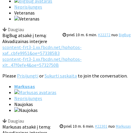
Neprisijungęs
Veteranas
Daugiau
BigBug atsakė į temą:
prieš 10 m. 6 mėn.
#22272
nuo
BigBug
Akvadizainas interjere
scontent-frt3-1.xx.fbcdn.net/hphotos-
xaf...cbfe9951&oe=573385B3
scontent-frt3-1.xx.fbcdn.net/hphotos-
xlt...47f0efe4&oe=5732750B
Please
Prisijungti
or
Sukurti sąskaitą
to join the conversation.
Markusas
Neprisijungęs
Naujokas
Daugiau
Markusas atsakė į temą:
prieš 10 m. 6 mėn.
#22301
nuo
Markusas
Akvadizainas interjere