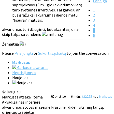
Pabaiga
suprojektavo (3 m ilgio) akvariumo vietą
tarp svetainės ir virtuvės. Tai galvoju ar
1
bus gražu kai akvariumas dienos metu
2
"kiaurai" matysis.
3
4
akvariumas turi džiuginti, būt akcentas, o ne
5
šiaip talpa su vandeniu
6
Žemaitija
Please
Prisijungti
or
Sukurti sąskaitą
to join the conversation.
Markusas
Neprisijungęs
Naujokas
Daugiau
Markusas atsakė į temą:
prieš 10 m. 6 mėn.
#22255
nuo
Markusas
Akvadizainas interjere
akvariumas stovės mažesne kraštine į didelį vitrininį langą,
orientuotą į pietus.