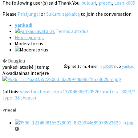
The following user(s) said Thank You:
bulduri
,
greedy
,
Lesnik005
Please
Prisijungti
or
Sukurti sąskaitą
to join the conversation.
yankadi
Temos autorius
Neprisijungęs
Moderatorius
Daugiau
yankadi atsakė į temą:
prieš 10 m. 4 mėn.
#23520
nuo
yankadi
Akvadizainas interjere
šaltinis:
www.facebook.com/137046366320526/photos/...8003/?
type=3&theater
Priedai: