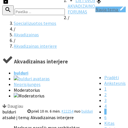
LIETUVOS
AKVADIZAINO
Nauja tema
FORUMAS
/
Specializuotos temos
/
Akvadizainas
/
Akvadizainas interjere
Akvadizainas interjere
bulduri
Pradėti
Ankstesnis
Neprisijungęs
1
Moderatorius
2
3
Daugiau
4
bulduri
prieš 10 m. 6 mėn.
#22254
nuo
bulduri
5
atsakė į temą: Akvadizainas interjere
6
Kitas
Markusas parašė: man architektas